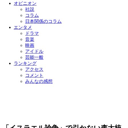
オピニオン
社説
コラム
日本関係のコラム
エンタメ
ドラマ
音楽
映画
アイドル
芸能一般
ランキング
アクセス
コメント
みんなの感想
「イスラエル論争」で引かない李大統