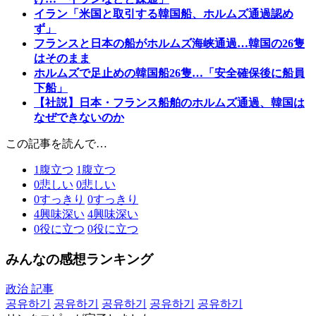
イラン「米国と取引する韓国船、ホルムズ通過認め
ず」
フランスと日本の船がホルムズ海峡通過…韓国の26隻
はそのまま
ホルムズで足止めの韓国船26隻…「安全確保後に船員
下船」
【社説】日本・フランス船舶のホルムズ通過、韓国は
なぜできないのか
この記事を読んで…
1
腹立つ
1
腹立つ
0
悲しい
0
悲しい
0
すっきり
0
すっきり
4
興味深い
4
興味深い
0
役に立つ
0
役に立つ
みんなの感想ランキング
政治 記事
공유하기
공유하기
공유하기
공유하기
공유하기