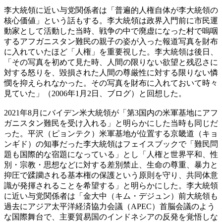
李大統領に近い与党関係者は「普遍的人権自体が李大統領の
核心価値」という話もする。李大統領は政界入門前に市民運
動家として活動した当時、戦争の中で廃虚になった村で嗚咽
するアフガニスタン難民の親子の姿が入った報道写真を財布
に入れていたほど「人権」を重要視した。李大統領は後日、
「その写真を初めて見た時、人間の限りない欲望と残忍さに
対する怒りを、毀損された人間の尊厳性に対する限りない憐
憫を抑えられなかった。その写真を財布に入れておいて時々
見ていた」（2006年1月2日、ブログ）と回想した。
2021年8月にバイデン米大統領が「第3国内の米軍基地にアフ
ガニスタン難民を受け入れる」と明らかにした当時も同じだ
った。平沢（ピョンテク）米軍基地が位置する京畿道（キョ
ンギド）の知事だった李大統領はフェイスブックで「難民問
題も国際的な宿題になっている」とし「人権と世界平和、性
別・宗教・思想などに対する差別禁止、生命の尊重、暴力と
抑圧で蹂躪される基本権の保護という原則を守り、共同体意
識が発揮されることを希望する」と明らかにした。李大統領
に近い与党関係者は「金大中（キム・デジュン）前大統領も
過去にアジア太平洋経済協力会議（APEC）首脳会議のよう
な国際舞台で、主要貿易国のインドネシアの反発を覚悟しな