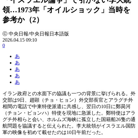
領…1973年「オイルショック」当時を
参考か（2）
ⓒ 中央日報/中央日報日本語版
2026.04.15 09:10
0
あ
あ
あ
あ
あ
イラン政府との水面下の協議も一つの背景に挙げられる。外
交部は9日、趙顕（チョ・ヒョン）外交部長官とアラグチ外
相間の電話で中東特使派遣に共感し、翌日の10日に鄭昺河
（チョン・ビョンハ）特使を現地に急派した。鄭特使はアラ
グチ外相らと会い、ホルムズ海峡に孤立した国籍船26隻の通
航問題を協議すると伝えられた。李大統領がイスラエル国防
軍の映像を初めて載せたのは10日午前だった。