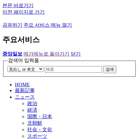
본문 바로가기
이전 페이지로 가기
공유하기
주요 서비스 메뉴 열기
주요서비스
중앙일보
메가메뉴로 돌아가기
닫기
검색어 입력폼
검색
HOME
最新記事
ニュース
政治
経済
国際・日本
北朝鮮
社会・文化
スポーツ