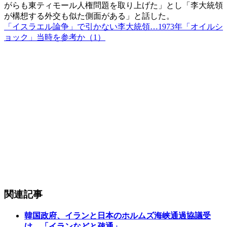
がらも東ティモール人権問題を取り上げた」とし「李大統領
が構想する外交も似た側面がある」と話した。
「イスラエル論争」で引かない李大統領…1973年「オイルシ
ョック」当時を参考か（1）
関連記事
韓国政府、イランと日本のホルムズ海峡通過協議受
け…「イランなどと疎通」