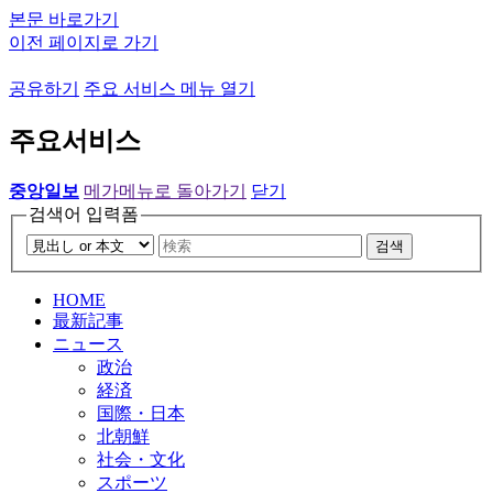
본문 바로가기
이전 페이지로 가기
공유하기
주요 서비스 메뉴 열기
주요서비스
중앙일보
메가메뉴로 돌아가기
닫기
검색어 입력폼
검색
HOME
最新記事
ニュース
政治
経済
国際・日本
北朝鮮
社会・文化
スポーツ