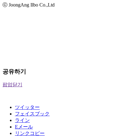
ⓒ JoongAng Ilbo Co.,Ltd
공유하기
팝업닫기
ツイッター
フェイスブック
ライン
Eメール
リンクコピー