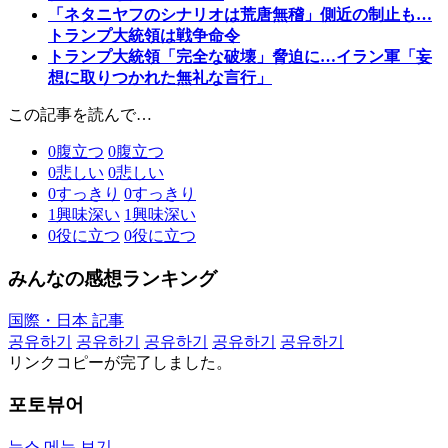
「ネタニヤフのシナリオは荒唐無稽」側近の制止も…
トランプ大統領は戦争命令
トランプ大統領「完全な破壊」脅迫に…イラン軍「妄
想に取りつかれた無礼な言行」
この記事を読んで…
0
腹立つ
0
腹立つ
0
悲しい
0
悲しい
0
すっきり
0
すっきり
1
興味深い
1
興味深い
0
役に立つ
0
役に立つ
みんなの感想ランキング
国際・日本 記事
공유하기
공유하기
공유하기
공유하기
공유하기
リンクコピーが完了しました。
포토뷰어
뉴스 메뉴 보기