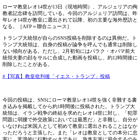
ローマ教皇レオ14世が13日（現地時間）、アルジェリアの殉
教者記念碑を訪問している。今回のアルジェリア訪問は、昨
年レオ14世が教皇に選出されて以降、初の主要な海外歴訪と
なる。［AFP＝聯合ニュース］
トランプ大統領が自らのSNS投稿を削除するのは異例だ。ト
ランプ大統領は、自身の投稿が論争を呼んでも通常は削除し
ない傾向がある。ただし、2月初旬にはバラク・オバマ前大
統領夫妻の顔をサルに合成した動画を投稿し、約12時間後に
削除したことがある。
#【写真】教皇批判後「イエス・トランプ」投稿
今回の投稿は、SNSにローマ教皇レオ14世を強く非難する書
き込みを掲載してから約1時間後に投稿された。トランプ大
統領は、イラン戦争の終結を求めたレオ14世に対し、「犯罪
問題に弱腰で外交政策においては最悪だ」と非難し、自分が
いなければ米国人として初めて教皇に選出されることはなか
っただろうと主張した。また「レオは教皇としての本分に忠
実に、常識的に行動すべきであり、急進左派に迎合するのを