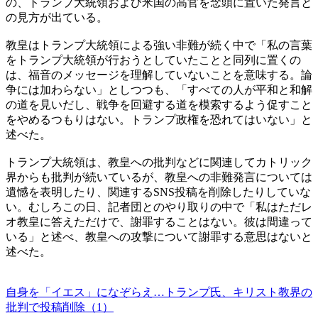
の、トランプ大統領および米国の高官を念頭に置いた発言と
の見方が出ている。
教皇はトランプ大統領による強い非難が続く中で「私の言葉
をトランプ大統領が行おうとしていたことと同列に置くの
は、福音のメッセージを理解していないことを意味する。論
争には加わらない」としつつも、「すべての人が平和と和解
の道を見いだし、戦争を回避する道を模索するよう促すこと
をやめるつもりはない。トランプ政権を恐れてはいない」と
述べた。
トランプ大統領は、教皇への批判などに関連してカトリック
界からも批判が続いているが、教皇への非難発言については
遺憾を表明したり、関連するSNS投稿を削除したりしていな
い。むしろこの日、記者団とのやり取りの中で「私はただレ
オ教皇に答えただけで、謝罪することはない。彼は間違って
いる」と述べ、教皇への攻撃について謝罪する意思はないと
述べた。
自身を「イエス」になぞらえ…トランプ氏、キリスト教界の
批判で投稿削除（1）