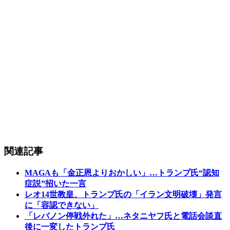
関連記事
MAGAも「金正恩よりおかしい」…トランプ氏“認知
症説”招いた一言
レオ14世教皇、トランプ氏の「イラン文明破壊」発言
に「容認できない」
「レバノン停戦外れた」…ネタニヤフ氏と電話会談直
後に一変したトランプ氏