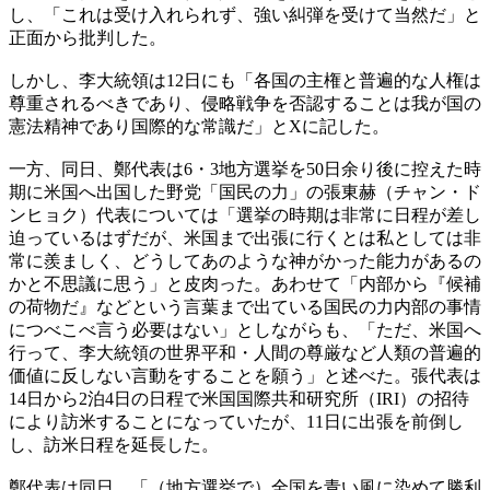
し、「これは受け入れられず、強い糾弾を受けて当然だ」と
正面から批判した。
しかし、李大統領は12日にも「各国の主権と普遍的な人権は
尊重されるべきであり、侵略戦争を否認することは我が国の
憲法精神であり国際的な常識だ」とXに記した。
一方、同日、鄭代表は6・3地方選挙を50日余り後に控えた時
期に米国へ出国した野党「国民の力」の張東赫（チャン・ド
ンヒョク）代表については「選挙の時期は非常に日程が差し
迫っているはずだが、米国まで出張に行くとは私としては非
常に羨ましく、どうしてあのような神がかった能力があるの
かと不思議に思う」と皮肉った。あわせて「内部から『候補
の荷物だ』などという言葉まで出ている国民の力内部の事情
につべこべ言う必要はない」としながらも、「ただ、米国へ
行って、李大統領の世界平和・人間の尊厳など人類の普遍的
価値に反しない言動をすることを願う」と述べた。張代表は
14日から2泊4日の日程で米国国際共和研究所（IRI）の招待
により訪米することになっていたが、11日に出張を前倒し
し、訪米日程を延長した。
鄭代表は同日、「（地方選挙で）全国を青い風に染めて勝利