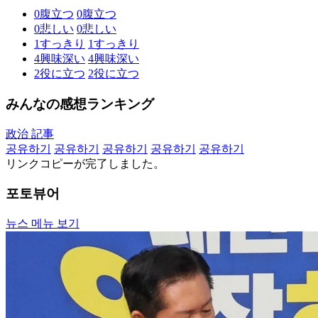
0
腹立つ
0
腹立つ
0
悲しい
0
悲しい
1
すっきり
1
すっきり
4
興味深い
4
興味深い
2
役に立つ
2
役に立つ
みんなの感想ランキング
政治 記事
공유하기
공유하기
공유하기
공유하기
공유하기
リンクコピーが完了しました。
포토뷰어
뉴스 메뉴 보기