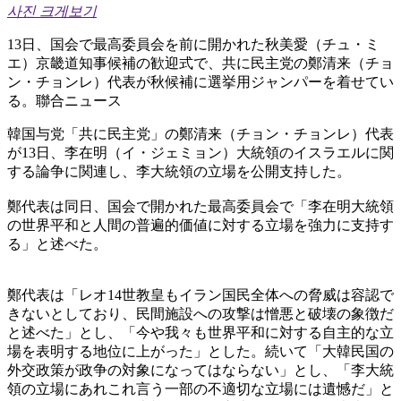
사진 크게보기
13日、国会で最高委員会を前に開かれた秋美愛（チュ・ミ
エ）京畿道知事候補の歓迎式で、共に民主党の鄭清来（チョ
ン・チョンレ）代表が秋候補に選挙用ジャンパーを着せてい
る。聯合ニュース
韓国与党「共に民主党」の鄭清来（チョン・チョンレ）代表
が13日、李在明（イ・ジェミョン）大統領のイスラエルに関
する論争に関連し、李大統領の立場を公開支持した。
鄭代表は同日、国会で開かれた最高委員会で「李在明大統領
の世界平和と人間の普遍的価値に対する立場を強力に支持す
る」と述べた。
鄭代表は「レオ14世教皇もイラン国民全体への脅威は容認で
きないとしており、民間施設への攻撃は憎悪と破壊の象徴だ
と述べた」とし、「今や我々も世界平和に対する自主的な立
場を表明する地位に上がった」とした。続いて「大韓民国の
外交政策が政争の対象になってはならない」とし、「李大統
領の立場にあれこれ言う一部の不適切な立場には遺憾だ」と