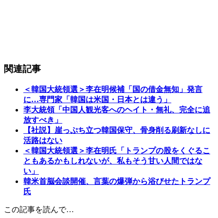
関連記事
＜韓国大統領選＞李在明候補「国の借金無知」発言
に…専門家「韓国は米国・日本とは違う」
李大統領「中国人観光客へのヘイト・無礼、完全に追
放すべき」
【社説】崖っぷち立つ韓国保守、骨身削る刷新なしに
活路はない
＜韓国大統領選＞李在明氏「トランプの股をくぐるこ
ともあるかもしれないが、私もそう甘い人間ではな
い」
韓米首脳会談開催、言葉の爆弾から浴びせたトランプ
氏
この記事を読んで…