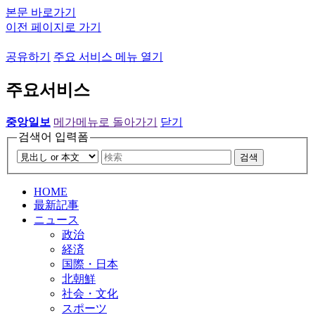
본문 바로가기
이전 페이지로 가기
공유하기
주요 서비스 메뉴 열기
주요서비스
중앙일보
메가메뉴로 돌아가기
닫기
검색어 입력폼
검색
HOME
最新記事
ニュース
政治
経済
国際・日本
北朝鮮
社会・文化
スポーツ