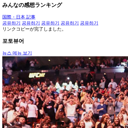
みんなの感想ランキング
国際・日本 記事
공유하기
공유하기
공유하기
공유하기
공유하기
リンクコピーが完了しました。
포토뷰어
뉴스 메뉴 보기