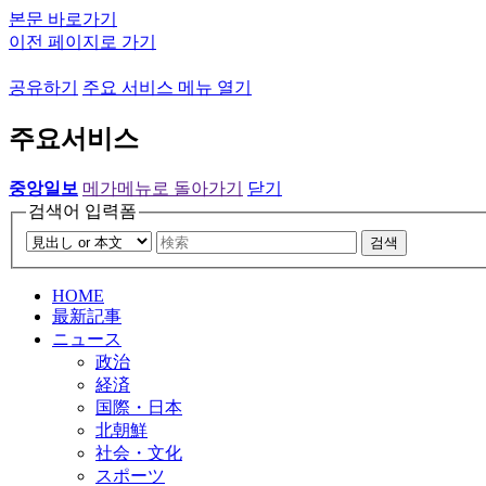
본문 바로가기
이전 페이지로 가기
공유하기
주요 서비스 메뉴 열기
주요서비스
중앙일보
메가메뉴로 돌아가기
닫기
검색어 입력폼
검색
HOME
最新記事
ニュース
政治
経済
国際・日本
北朝鮮
社会・文化
スポーツ