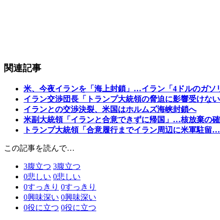
関連記事
米、今夜イランを「海上封鎖」…イラン「4ドルのガソ
イラン交渉団長「トランプ大統領の脅迫に影響受けない
イランとの交渉決裂、米国はホルムズ海峡封鎖へ
米副大統領「イランと合意できずに帰国」…核放棄の確
トランプ大統領「合意履行までイラン周辺に米軍駐留…
この記事を読んで…
3
腹立つ
3
腹立つ
0
悲しい
0
悲しい
0
すっきり
0
すっきり
0
興味深い
0
興味深い
0
役に立つ
0
役に立つ