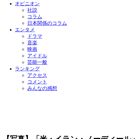
オピニオン
社説
コラム
日本関係のコラム
エンタメ
ドラマ
音楽
映画
アイドル
芸能一般
ランキング
アクセス
コメント
みんなの感想
【写真】「米・イラン・ノーディール」