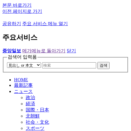
본문 바로가기
이전 페이지로 가기
공유하기
주요 서비스 메뉴 열기
주요서비스
중앙일보
메가메뉴로 돌아가기
닫기
검색어 입력폼
검색
HOME
最新記事
ニュース
政治
経済
国際・日本
北朝鮮
社会・文化
スポーツ