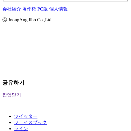
会社紹介
著作権
PC版
個人情報
ⓒ JoongAng Ilbo Co.,Ltd
공유하기
팝업닫기
ツイッター
フェイスブック
ライン