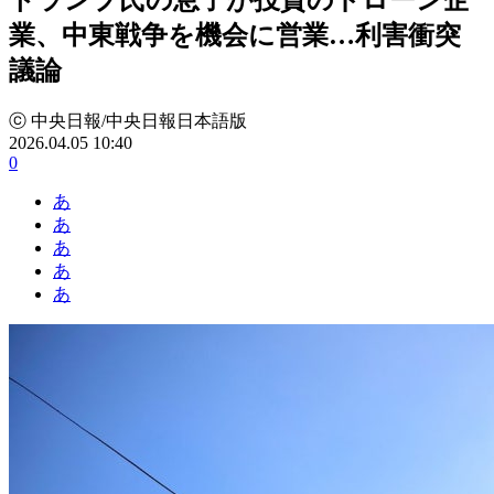
業、中東戦争を機会に営業…利害衝突
議論
ⓒ 中央日報/中央日報日本語版
2026.04.05 10:40
0
あ
あ
あ
あ
あ