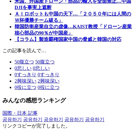
米国、外国産ドローン・部品の輸入を全面禁止…中国
DJIを事実上遮断
ＡＩロボットも中国の天下…「２０５０年には人間の
Ｗ杯優勝チーム破る」
韓国防衛産業自立の虚像…KAIST教授「ドローン産業
核心部品の90％が中国産」
【コラム】製造覇権国家中国の脅威と韓国の対応
この記事を読んで…
50
腹立つ
50
腹立つ
0
悲しい
0
悲しい
0
すっきり
0
すっきり
2
興味深い
2
興味深い
0
役に立つ
0
役に立つ
みんなの感想ランキング
国際・日本 記事
공유하기
공유하기
공유하기
공유하기
공유하기
リンクコピーが完了しました。