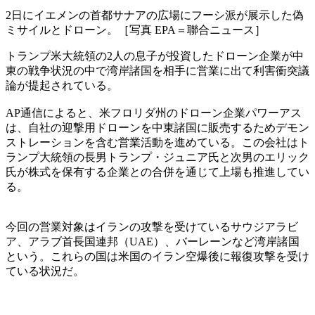
2日にイエメンの首都サナアの広場にフーシ派が展示した偽
ミサイルとドローン。［写真 EPA＝聯合ニュース］
トランプ米大統領の2人の息子が投資したドローン企業が中
東の戦争状況の中で湾岸諸国を相手に営業に出て利害衝突議
論が提起されている。
AP通信によると、米フロリダ州のドローン企業パワーアス
は、自社の迎撃用ドローンを中東諸国に販売するためデモン
ストレーションを含む営業活動を進めている。この会社はト
ランプ大統領の長男トランプ・ジュニア氏と次男のエリック
氏が株式を保有する企業との合併を通じて上場も推進してい
る。
今回の営業対象はイランの攻撃を受けているサウジアラビ
ア、アラブ首長国連邦（UAE）、バーレーンなど湾岸諸国
という。これらの国は米国のイラン空爆後に報復攻撃を受け
ている状況だ。