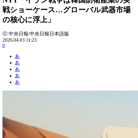
戦ショーケース…グローバル武器市場
の核心に浮上」
ⓒ 中央日報/中央日報日本語版
2026.04.03 11:23
0
あ
あ
あ
あ
あ