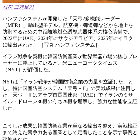
사진 크게보기
ハンファシステムが開発した「天弓2多機能レーダー
（MFR）」輸出型モデル。航空機・弾道弾などから地上を
防御するための中距離地対空誘導武器体系の核心装備で、
2022年にUAE、2024年にサウジアラビア、2025年にイラク
に輸出された。 ［写真 ハンファシステム］
イラン戦争を契機に韓国防衛産業が世界武器市場の核心プレ
ーヤーに浮上していると、米ニューヨークタイムズ
（NYT）が評価した。
NYTは「イラン戦争が韓国防衛産業の力量を立証した」と
し、特に国産防空システム「天弓－II」の実戦成果に注目し
た。天弓－Ⅱはアラブ首長国連邦（UAE）でイランのミサ
イル・ドローン30機のうち29機を迎撃し、強力な性能を立証
した。
こうした成果は韓国防衛産業が単なる輸出を越え、実戦検証
まで終えた競争力ある産業として定着したことを示す事例と
評価された。