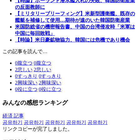
【時論】ポーランド潜水艦入札の失敗、韓国防衛産業
の反面教師に
【ミリタリーブリーフィング】米新型護衛艦、既存の
艦艇を補修して使用…期待が遠のいた韓国防衛産業
米国防総省の機密報告書、中国の台湾侵攻時「米軍は
中国に毎回敗戦」
【時論】米日豪鉱物協力、韓国には危機であり機会
この記事を読んで…
0
腹立つ
0
腹立つ
2
悲しい
2
悲しい
0
すっきり
0
すっきり
2
興味深い
2
興味深い
0
役に立つ
0
役に立つ
みんなの感想ランキング
経済 記事
공유하기
공유하기
공유하기
공유하기
공유하기
リンクコピーが完了しました。