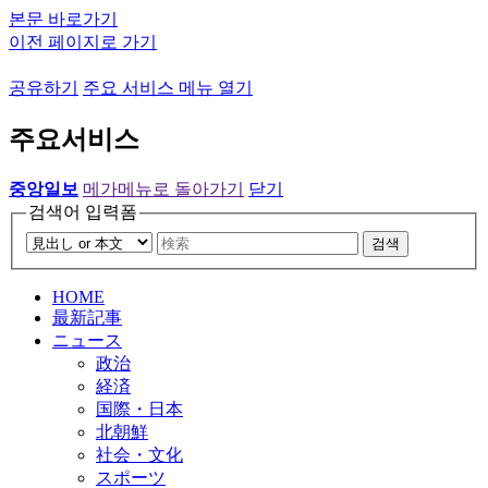
본문 바로가기
이전 페이지로 가기
공유하기
주요 서비스 메뉴 열기
주요서비스
중앙일보
메가메뉴로 돌아가기
닫기
검색어 입력폼
검색
HOME
最新記事
ニュース
政治
経済
国際・日本
北朝鮮
社会・文化
スポーツ