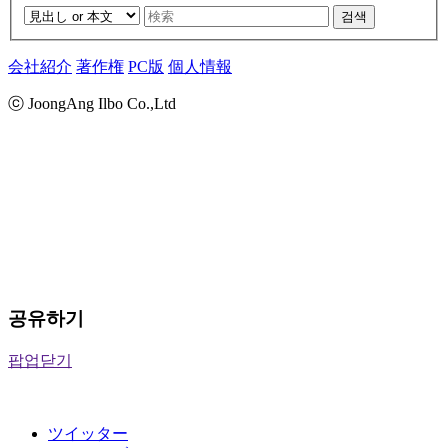
검색
会社紹介
著作権
PC版
個人情報
ⓒ JoongAng Ilbo Co.,Ltd
공유하기
팝업닫기
ツイッター