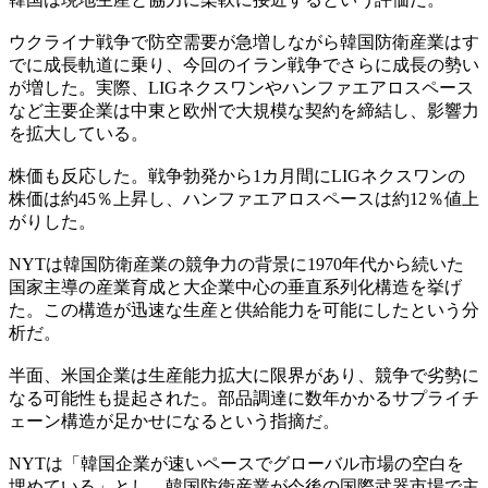
ウクライナ戦争で防空需要が急増しながら韓国防衛産業はす
でに成長軌道に乗り、今回のイラン戦争でさらに成長の勢い
が増した。実際、LIGネクスワンやハンファエアロスペース
など主要企業は中東と欧州で大規模な契約を締結し、影響力
を拡大している。
株価も反応した。戦争勃発から1カ月間にLIGネクスワンの
株価は約45％上昇し、ハンファエアロスペースは約12％値上
がりした。
NYTは韓国防衛産業の競争力の背景に1970年代から続いた
国家主導の産業育成と大企業中心の垂直系列化構造を挙げ
た。この構造が迅速な生産と供給能力を可能にしたという分
析だ。
半面、米国企業は生産能力拡大に限界があり、競争で劣勢に
なる可能性も提起された。部品調達に数年かかるサプライチ
ェーン構造が足かせになるという指摘だ。
NYTは「韓国企業が速いペースでグローバル市場の空白を
埋めている」とし、韓国防衛産業が今後の国際武器市場で主