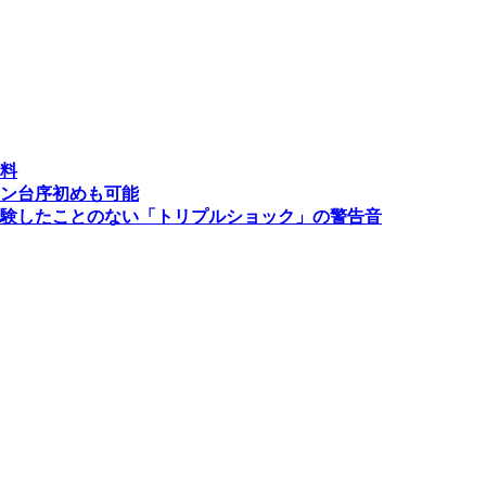
材料
ォン台序初めも可能
験したことのない「トリプルショック」の警告音