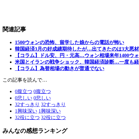
関連記事
1500ウォンの恐怖、留学した娘からの電話が怖い
韓国経済3月の好成績期待したが…出てきたのは3大悪
【コラム】ドル安、円・元高…ウォン相場来年1400ウ
米国とイランの戦争ショック、韓国経済診断…一度も経
【コラム】為替相場の動きが普通でない
この記事を読んで…
0
腹立つ
0
腹立つ
0
悲しい
0
悲しい
32
すっきり
32
すっきり
1
興味深い
1
興味深い
32
役に立つ
32
役に立つ
みんなの感想ランキング