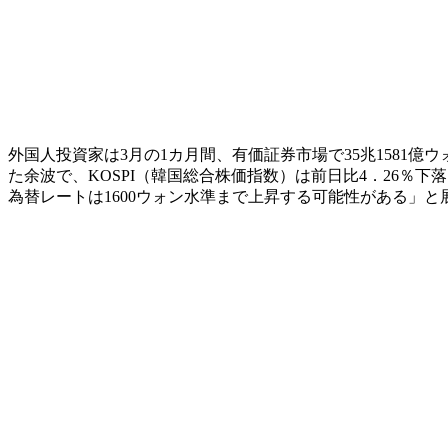
外国人投資家は3月の1カ月間、有価証券市場で35兆1581億
た余波で、KOSPI（韓国総合株価指数）は前日比4．26％
為替レートは1600ウォン水準まで上昇する可能性がある」と