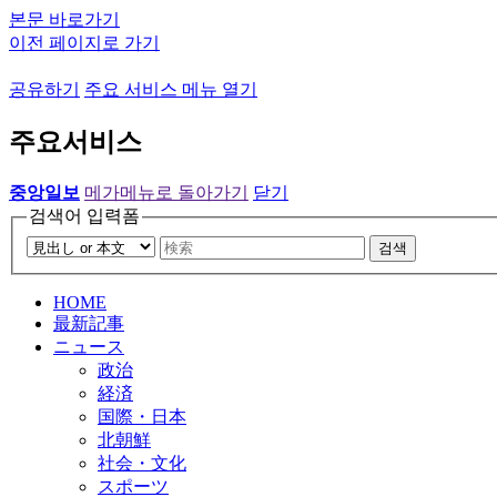
본문 바로가기
이전 페이지로 가기
공유하기
주요 서비스 메뉴 열기
주요서비스
중앙일보
메가메뉴로 돌아가기
닫기
검색어 입력폼
검색
HOME
最新記事
ニュース
政治
経済
国際・日本
北朝鮮
社会・文化
スポーツ