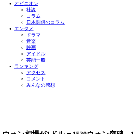
オピニオン
社説
コラム
日本関係のコラム
エンタメ
ドラマ
音楽
映画
アイドル
芸能一般
ランキング
アクセス
コメント
みんなの感想
ウォン相場が1ドル＝1530ウォン突破、