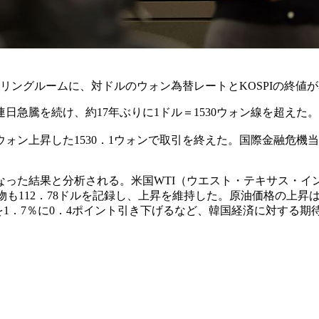
ーリングルームに、対ドルのウォン為替レートとKOSPIの終値
急騰を続け、約17年ぶりに1ドル＝1530ウォン線を超えた。
ウォン上昇した1530．1ウォンで取引を終えた。国際金融危機当時
た結果と分析される。米国WTI（ウエスト・テキサス・インタ
月物も112．78ドルを記録し、上昇を維持した。原油価格の上
を1．7％に0．4ポイント引き下げるなど、韓国経済に対する