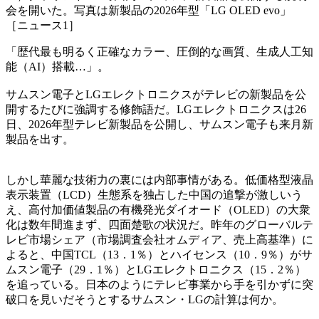
会を開いた。写真は新製品の2026年型「LG OLED evo」
［ニュース1］
「歴代最も明るく正確なカラー、圧倒的な画質、生成人工知
能（AI）搭載…」。
サムスン電子とLGエレクトロニクスがテレビの新製品を公
開するたびに強調する修飾語だ。LGエレクトロニクスは26
日、2026年型テレビ新製品を公開し、サムスン電子も来月新
製品を出す。
しかし華麗な技術力の裏には内部事情がある。低価格型液晶
表示装置（LCD）生態系を独占した中国の追撃が激しいう
え、高付加価値製品の有機発光ダイオード（OLED）の大衆
化は数年間進まず、四面楚歌の状況だ。昨年のグローバルテ
レビ市場シェア（市場調査会社オムディア、売上高基準）に
よると、中国TCL（13．1％）とハイセンス（10．9％）がサ
ムスン電子（29．1％）とLGエレクトロニクス（15．2％）
を追っている。日本のようにテレビ事業から手を引かずに突
破口を見いだそうとするサムスン・LGの計算は何か。