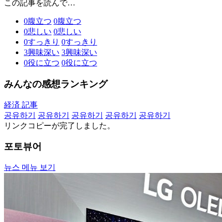
この記事を読んで…
0
腹立つ
0
腹立つ
0
悲しい
0
悲しい
0
すっきり
0
すっきり
3
興味深い
3
興味深い
0
役に立つ
0
役に立つ
みんなの感想ランキング
経済 記事
공유하기
공유하기
공유하기
공유하기
공유하기
リンクコピーが完了しました。
포토뷰어
뉴스 메뉴 보기