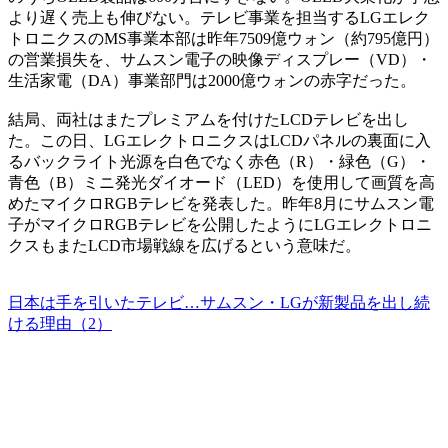
より遅く売上も伸びない。テレビ事業を担当するLGエレク
トロニクスのMS事業本部は昨年7509億ウォン（約795億円）
の営業損失を、サムスン電子の映像ディスプレー（VD）・
生活家電（DA）事業部門は2000億ウォンの赤字だった。
結局、両社はまたプレミアムを付けたLCDテレビを出し
た。この日、LGエレクトロニクスはLCDパネルの裏面に入
るバックライト光源を白色でなく赤色（R）・緑色（G）・
青色（B）ミニ発光ダイオード（LED）を使用して画質を高
めたマイクロRGBテレビを発表した。昨年8月にサムスン電
子がマイクロRGBテレビを公開したようにLGエレクトロニ
クスもまたLCD市場戦線を広げるという意味だ。
日本は手を引いたテレビ…サムスン・LGが新製品を出し続
ける理由（2）