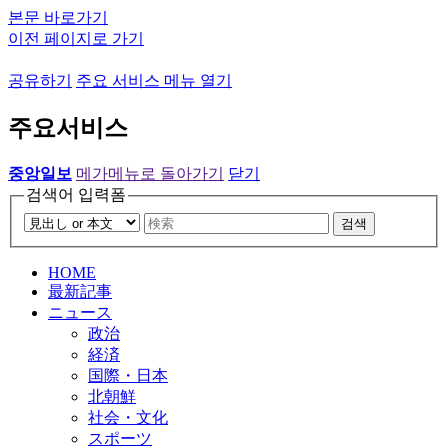
본문 바로가기
이전 페이지로 가기
공유하기
주요 서비스 메뉴 열기
주요서비스
중앙일보
메가메뉴로 돌아가기
닫기
검색어 입력폼
검색
HOME
最新記事
ニュース
政治
経済
国際・日本
北朝鮮
社会・文化
スポーツ