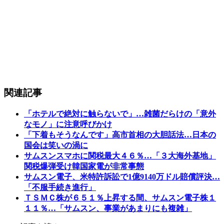
関連記事
「ホテルで絶対に触らないで」…雑菌だらけの「意外
なモノ」に注意呼びかけ
「下着もそうなんです」高市首相の大胆話法…日本の
国会は笑いの渦に
サムスンスマホに関税最大４６％…「３大海外基地」
関税爆弾受け韓国家電が非常事態
サムスン電子、米特許訴訟で1億9140万ドル賠償評決…
「不服手続き進行」
ＴＳＭＣ株が６５１％上昇する間、サムスン電子株１
１１％…「サムスン、事業があまりにも複雑」