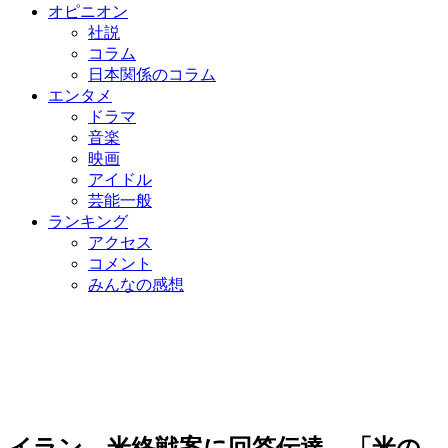
オピニオン
社説
コラム
日本関係のコラム
エンタメ
ドラマ
音楽
映画
アイドル
芸能一般
ランキング
アクセス
コメント
みんなの感想
イラン、米終戦案に回答伝達…「米の