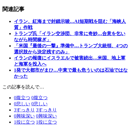
関連記事
イラン、紅海まで封鎖示唆…AI短期戦を阻む「海峡人
質」作戦
トランプ氏「イラン交渉団、非常に奇妙…合意を乞い
ながら時間稼ぎ」
「米国『最後の一撃』準備中…トランプ大統領、4つの
選択肢から決定残すのみ」
イランの報復にイスラエルで被害続出…米国、地上軍
と海軍を投入へ
1発で大都市がまひ…中東で最も危ういのは石油ではな
かった
この記事を読んで…
0
腹立つ
0
腹立つ
0
悲しい
0
悲しい
3
すっきり
3
すっきり
0
興味深い
0
興味深い
1
役に立つ
1
役に立つ