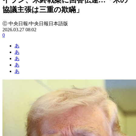
協議主張は三重の欺瞞」
ⓒ 中央日報/中央日報日本語版
2026.03.27 08:02
0
あ
あ
あ
あ
あ