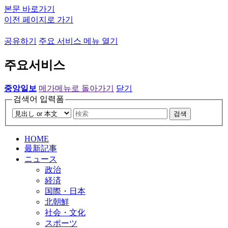
본문 바로가기
이전 페이지로 가기
공유하기
주요 서비스 메뉴 열기
주요서비스
중앙일보
메가메뉴로 돌아가기
닫기
검색어 입력폼
검색
HOME
最新記事
ニュース
政治
経済
国際・日本
北朝鮮
社会・文化
スポーツ