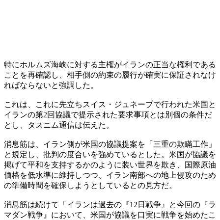
特にホルムズ海峡に対する主権がイランの正当な権利である
ことを再確認し、相手側の約束の履行が確実に保証されなけ
ればならないと強調した。
これは、これに先立ちスイス・ジュネーブで行われた米国と
イランの第2回協議で提示された要求事項とは別個の条件だ
とし、タスニム通信は伝えた。
消息筋は、イラン側が米国の協議提案を「三重の欺瞞工作」
と規定し、批判の度合いを強めているとした。米国が協議を
掲げて平和を支持するかのように装い世界を欺き、国際原油
価格を低水準に維持しつつ、イラン南部への地上侵攻のため
の準備時間を確保しようとしているとの見方だ。
消息筋は続けて「イランは過去の『12日戦争』と今回の『ラ
マダン戦争』において、米国が協議を口実に戦争を始めたこ