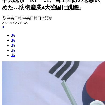
めた…防衛産業4大強国に跳躍」
ⓒ 中央日報/中央日報日本語版
2026.03.25 16:45
0
あ
あ
あ
あ
あ