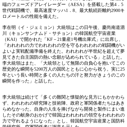
端のフェーズドアレイレーダー（AESA）を搭載した第4．5
世代戦闘機で、最高速度マッハ1．8、最大航続距離約2900キ
ロメートルの性能を備えた。
李在明（イ・ジェミョン）大統領はこの日午後、慶尚南道泗
川（キョンサンナムド・サチョン）の韓国航空宇宙産業
（KAI）で開かれた「KF－21量産1号機出庫式」に出席し、
「われわれの力でわれわれの空を守るわれわれの戦闘機がい
よいよ実戦配備準備を終えた。われわれが半世紀を超えて夢
見てきた自主国防の熱い念願が込められている」と話した。
李大統領はまた、「大統領として無限の自負心を抱いてこの
歴史的な瞬間を5200万人の国民とともに心から祝う。実に25
年という長い時間と多くの人たちの汗と努力がきょうのこの
瞬間を作った」と話した。
李大統領は続けて「多くの難関と懐疑的な見方にもかかわら
ず、われわれの研究陣と技術陣、政府と軍関係者たちはあき
らめなかった。自身の人生を捧げながら開発と製作にまい進
したその献身のおかげで韓国はわれわれの領空をわれわれの
力で守れるようになった」とし、韓国航空宇宙産業と国防科
学研究所、空軍関係者に謝意を示した。