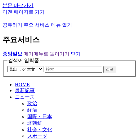
본문 바로가기
이전 페이지로 가기
공유하기
주요 서비스 메뉴 열기
주요서비스
중앙일보
메가메뉴로 돌아가기
닫기
검색어 입력폼
검색
HOME
最新記事
ニュース
政治
経済
国際・日本
北朝鮮
社会・文化
スポーツ