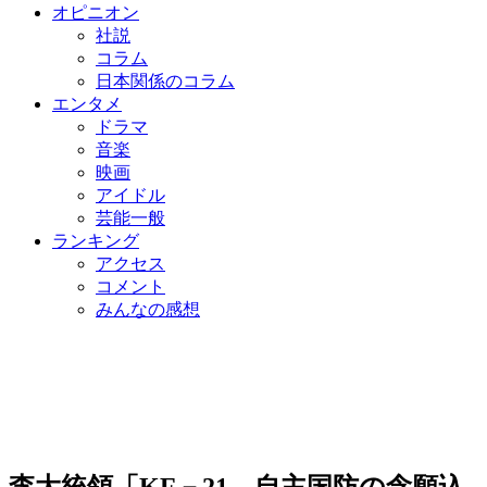
オピニオン
社説
コラム
日本関係のコラム
エンタメ
ドラマ
音楽
映画
アイドル
芸能一般
ランキング
アクセス
コメント
みんなの感想
李大統領「KF－21、自主国防の念願込