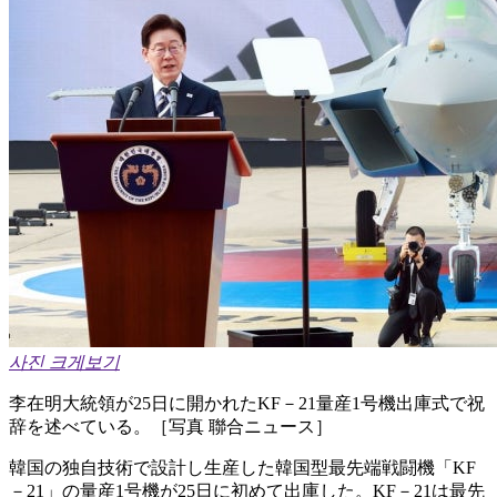
사진 크게보기
李在明大統領が25日に開かれたKF－21量産1号機出庫式で祝
辞を述べている。［写真 聯合ニュース］
韓国の独自技術で設計し生産した韓国型最先端戦闘機「KF
－21」の量産1号機が25日に初めて出庫した。KF－21は最先