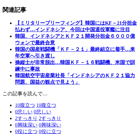
関連記事
【ミリタリーブリーフィング】韓国にはKF－21分担金
払わず…インドネシア、今回は中国退役軍艦に注目
韓国、インドネシアとＫＦ２１開発分担金６０００億
ウォンで最終合意
韓国の国産戦闘機「ＫＦ－２１」最終組立に着手…来
年空軍へ引き渡し
操縦士が非常脱出…韓国ＫＦ－１６戦闘機、米国で訓
練中に事故
韓国航空宇宙産業社長「インドネシアのＫＦ２１協力
問題、国益の観点で見よう」
この記事を読んで…
10
腹立つ
10
腹立つ
0
悲しい
0
悲しい
2
すっきり
2
すっきり
0
興味深い
0
興味深い
0
役に立つ
0
役に立つ