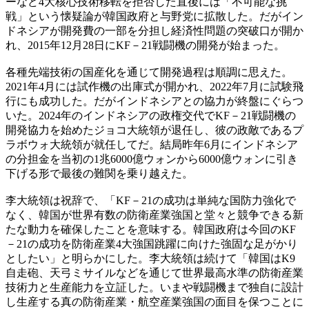
ーなど4大核心技術移転を拒否した直後には「不可能な挑
戦」という懐疑論が韓国政府と与野党に拡散した。だがイン
ドネシアが開発費の一部を分担し経済性問題の突破口が開か
れ、2015年12月28日にKF－21戦闘機の開発が始まった。
各種先端技術の国産化を通じて開発過程は順調に思えた。
2021年4月には試作機の出庫式が開かれ、2022年7月に試験飛
行にも成功した。だがインドネシアとの協力が終盤にぐらつ
いた。2024年のインドネシアの政権交代でKF－21戦闘機の
開発協力を始めたジョコ大統領が退任し、彼の政敵であるプ
ラボウォ大統領が就任してだ。結局昨年6月にインドネシア
の分担金を当初の1兆6000億ウォンから6000億ウォンに引き
下げる形で最後の難関を乗り越えた。
李大統領は祝辞で、「KF－21の成功は単純な国防力強化で
なく、韓国が世界有数の防衛産業強国と堂々と競争できる新
たな動力を確保したことを意味する。韓国政府は今回のKF
－21の成功を防衛産業4大強国跳躍に向けた強固な足がかり
としたい」と明らかにした。李大統領は続けて「韓国はK9
自走砲、天弓ミサイルなどを通じて世界最高水準の防衛産業
技術力と生産能力を立証した。いまや戦闘機まで独自に設計
し生産する真の防衛産業・航空産業強国の面目を保つことに