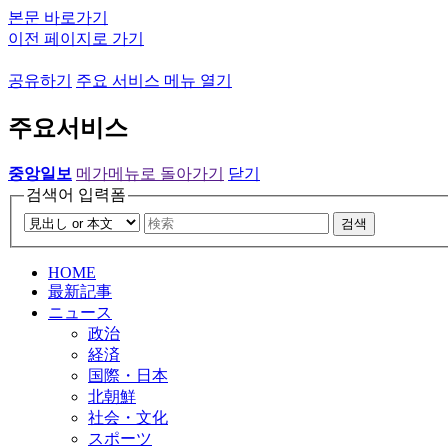
본문 바로가기
이전 페이지로 가기
공유하기
주요 서비스 메뉴 열기
주요서비스
중앙일보
메가메뉴로 돌아가기
닫기
검색어 입력폼
검색
HOME
最新記事
ニュース
政治
経済
国際・日本
北朝鮮
社会・文化
スポーツ