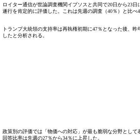
ロイター通信が世論調査機関イプソスと共同で20日から23日
遂行を肯定的に評価した。これは先週の調査（40％）と比べ
トランプ大統領の支持率は再執権初期に47％となった後、昨
したと分析される。
政策別の評価では「物価への対応」が最も脆弱な分野として
回答比率は先週の27％から34％に上昇した。