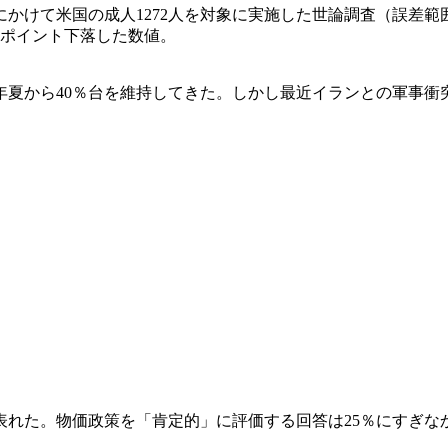
にかけて米国の成人1272人を対象に実施した世論調査（誤差範
4ポイント下落した数値。
年夏から40％台を維持してきた。しかし最近イランとの軍事
表れた。物価政策を「肯定的」に評価する回答は25％にすぎな