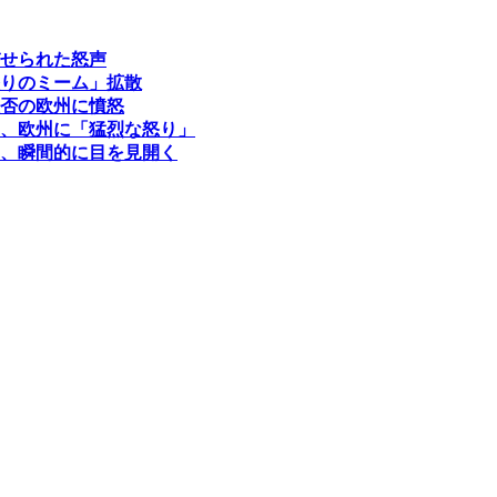
せられた怒声
りのミーム」拡散
否の欧州に憤怒
、欧州に「猛烈な怒り」
、瞬間的に目を見開く