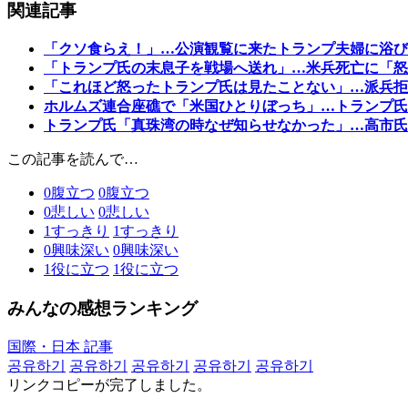
関連記事
「クソ食らえ！」…公演観覧に来たトランプ夫婦に浴び
「トランプ氏の末息子を戦場へ送れ」…米兵死亡に「怒
「これほど怒ったトランプ氏は見たことない」…派兵拒
ホルムズ連合座礁で「米国ひとりぼっち」…トランプ氏
トランプ氏「真珠湾の時なぜ知らせなかった」…高市氏
この記事を読んで…
0
腹立つ
0
腹立つ
0
悲しい
0
悲しい
1
すっきり
1
すっきり
0
興味深い
0
興味深い
1
役に立つ
1
役に立つ
みんなの感想ランキング
国際・日本 記事
공유하기
공유하기
공유하기
공유하기
공유하기
リンクコピーが完了しました。