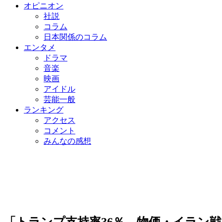
オピニオン
社説
コラム
日本関係のコラム
エンタメ
ドラマ
音楽
映画
アイドル
芸能一般
ランキング
アクセス
コメント
みんなの感想
「トランプ支持率36％…物価・イラン