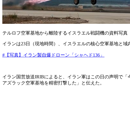
テルロフ空軍基地から離陸するイスラエル戦闘機の資料写真 
イランは23日（現地時間）、イスラエルの核心空軍基地と域
#【写真】イラン製自爆ドローン「シャヘド136」
イラン国営放送IRIBによると、イラン軍はこの日の声明で
アズラック空軍基地を精密打撃した」と伝えた。