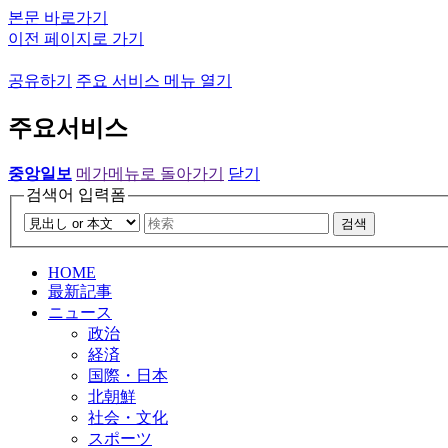
본문 바로가기
이전 페이지로 가기
공유하기
주요 서비스 메뉴 열기
주요서비스
중앙일보
메가메뉴로 돌아가기
닫기
검색어 입력폼
검색
HOME
最新記事
ニュース
政治
経済
国際・日本
北朝鮮
社会・文化
スポーツ