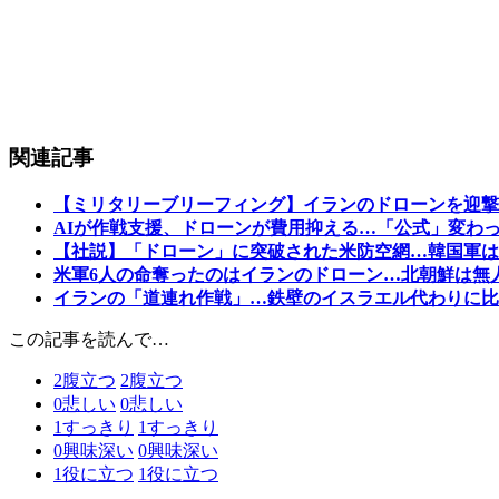
関連記事
【ミリタリーブリーフィング】イランのドローンを迎撃
AIが作戦支援、ドローンが費用抑える…「公式」変わっ
【社説】「ドローン」に突破された米防空網…韓国軍は
米軍6人の命奪ったのはイランのドローン…北朝鮮は無
イランの「道連れ作戦」…鉄壁のイスラエル代わりに比
この記事を読んで…
2
腹立つ
2
腹立つ
0
悲しい
0
悲しい
1
すっきり
1
すっきり
0
興味深い
0
興味深い
1
役に立つ
1
役に立つ