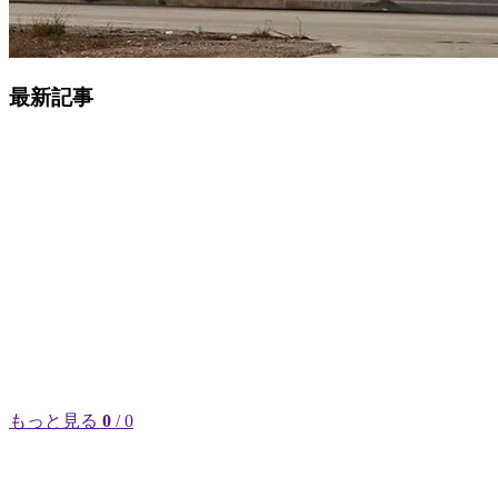
最新記事
もっと見る
0
/ 0