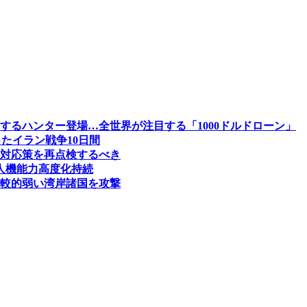
するハンター登場…全世界が注目する「1000ドルドローン」
たイラン戦争10日間
対応策を再点検するべき
人機能力高度化持続
較的弱い湾岸諸国を攻撃