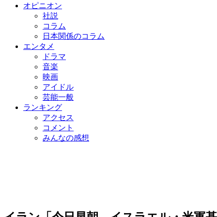
オピニオン
社説
コラム
日本関係のコラム
エンタメ
ドラマ
音楽
映画
アイドル
芸能一般
ランキング
アクセス
コメント
みんなの感想
イラン「今日早朝、イスラエル・米軍基