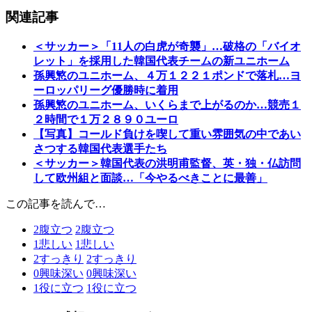
関連記事
＜サッカー＞「11人の白虎が奇襲」…破格の「バイオ
レット」を採用した韓国代表チームの新ユニホーム
孫興慜のユニホーム、４万１２２１ポンドで落札…ヨ
ーロッパリーグ優勝時に着用
孫興慜のユニホーム、いくらまで上がるのか…競売１
２時間で１万２８９０ユーロ
【写真】コールド負けを喫して重い雰囲気の中であい
さつする韓国代表選手たち
＜サッカー＞韓国代表の洪明甫監督、英・独・仏訪問
して欧州組と面談…「今やるべきことに最善」
この記事を読んで…
2
腹立つ
2
腹立つ
1
悲しい
1
悲しい
2
すっきり
2
すっきり
0
興味深い
0
興味深い
1
役に立つ
1
役に立つ