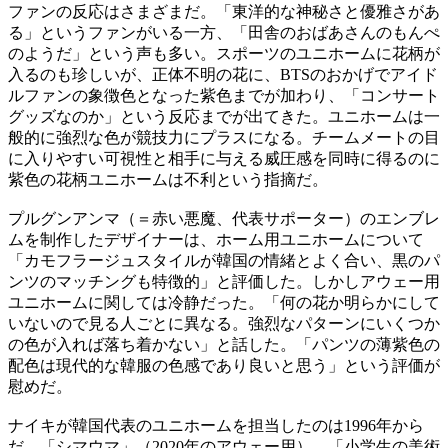
ファンの反応はさまざまだ。「東洋的な神秘さと優雅さがあ
る」というファンがいる一方、「田舎のおばあさんのもんぺ
のようだ」という声も多い。スポーツのユニホームに花柄が
入るのも珍しいが、正体不明の花に、BTSのおかげでアイド
ルファンの象徴色となった紫色までが加わり、「コンサート
グッズなのか」という反応までが出てきた。ユニホームは一
般的に強烈な色が競技力にプラスになる。チームメートの目
に入りやすい可視性と相手に与える威圧感を同時に得るのに
紫色の花柄ユニホームは不利という指摘だ。
プルグンアンマ（＝赤い悪魔、代表サポーター）のエンブレ
ムを制作したデザイナーは、ホーム用ユニホームについて
「カモフラージュスタイルが韓国の情緒とよく合い、黒のパ
ンツのマッチングも特徴的」と評価した。しかしアウェー用
ユニホームに関しては冷静だった。「何の花か明らかにして
いないので見る人ごとに異なる。強烈なパターンにいくつか
の色が入れば落ち着かない」と話した。「パンツの薄紫色の
配色は現代的な韓服の色感であり良いと思う」という評価が
慰めだ。
ナイキが韓国代表のユニホームを担当したのは1996年から
だ。「シマウマ」（2020年のアウェー用）、「小学生の美術