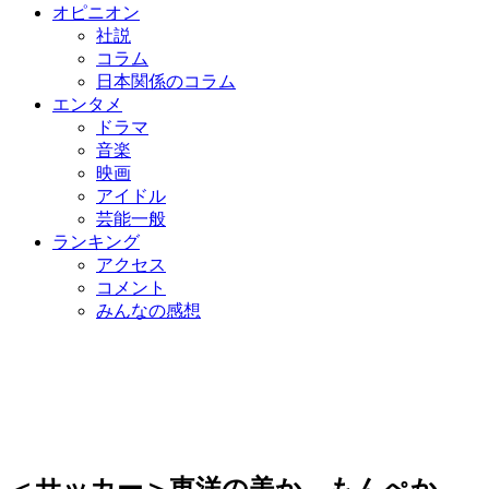
オピニオン
社説
コラム
日本関係のコラム
エンタメ
ドラマ
音楽
映画
アイドル
芸能一般
ランキング
アクセス
コメント
みんなの感想
＜サッカー＞東洋の美か、もんぺか…