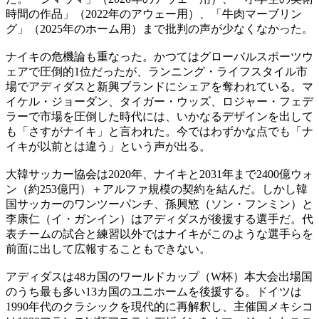
時間の作品」（2022年のアウェー用）、「牛肉マーブリン
グ」（2025年のホーム用）まで批判の声が少なくなかった。
ナイキの危機論も重なった。かつてはグローバルスポーツウ
ェアで圧倒的1位だったが、ランニング・ライフスタイル市
場でアディダスと新興ブランドにシェアを奪われている。マ
イケル・ジョーダン、タイガー・ウッズ、ロジャー・フェデ
ラーで市場を圧倒した時代には、いかなるデザインを出して
も「さすがナイキ」と言われた。今ではわずかな点でも「ナ
イキが以前とは違う」という声が出る。
大韓サッカー協会は2020年、ナイキと2031年まで2400億ウォ
ン（約253億円）＋アルファ規模の契約を結んだ。しかし韓
国サッカーのワンツーパンチ、孫興慜（ソン・フンミン）と
李康仁（イ・ガンイン）はアディダスが後援する選手だ。代
表チームの試合と練習以外ではナイキがこのような選手らを
前面に出して広報することもできない。
アディダスは48カ国のワールドカップ（W杯）本大会出場国
のうち最も多い13カ国のユニホームを後援する。ドイツは
1990年代のクラシックを現代的に再解釈し、主催国メキシコ