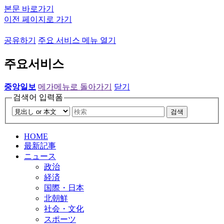
본문 바로가기
이전 페이지로 가기
공유하기
주요 서비스 메뉴 열기
주요서비스
중앙일보
메가메뉴로 돌아가기
닫기
검색어 입력폼
검색
HOME
最新記事
ニュース
政治
経済
国際・日本
北朝鮮
社会・文化
スポーツ