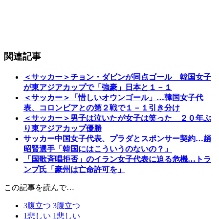
関連記事
＜サッカー＞チョン・ダビンが同点ゴール 韓国女子
が東アジアカップで「強豪」日本と１－１
＜サッカー＞「惜しいオウンゴール」…韓国女子代
表、コロンビアとの第２戦で１－１引き分け
＜サッカー＞男子は泣いたが女子は笑った ２０年ぶ
り東アジアカップ優勝
サッカー中国女子代表、プラダとスポンサー契約…趙
昭賢選手「韓国にはこういうのないの？」
「国歌斉唱拒否」のイラン女子代表に迫る危機…トラ
ンプ氏「豪州は亡命許可を」
この記事を読んで…
3
腹立つ
3
腹立つ
1
悲しい
1
悲しい