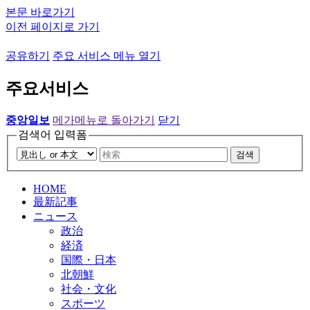
본문 바로가기
이전 페이지로 가기
공유하기
주요 서비스 메뉴 열기
주요서비스
중앙일보
메가메뉴로 돌아가기
닫기
검색어 입력폼
검색
HOME
最新記事
ニュース
政治
経済
国際・日本
北朝鮮
社会・文化
スポーツ