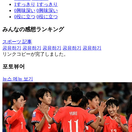
1
すっきり
1
すっきり
0
興味深い
0
興味深い
0
役に立つ
0
役に立つ
みんなの感想ランキング
スポーツ 記事
공유하기
공유하기
공유하기
공유하기
공유하기
リンクコピーが完了しました。
포토뷰어
뉴스 메뉴 보기