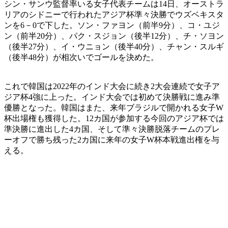
シン・サンウ監督率いる女子代表チームは14日、オーストラ
リアのシドニーで行われたアジア杯準々決勝でウズベキスタ
ンを6－0で下した。ソン・ファヨン（前半9分）、コ・ユジ
ン（前半20分）、パク・スジョン（後半12分）、チ・ソヨン
（後半27分）、イ・ウニョン（後半40分）、チャン・スルギ
（後半48分）が相次いでゴールを決めた。
これで韓国は2022年のインド大会に続き2大会連続で女子ア
ジア杯4強に上った。インド大会では初めて決勝戦に進み準
優勝となった。韓国はまた、来年ブラジルで開かれる女子W
杯出場権も獲得した。12カ国が参加する今回のアジア杯では
準決勝に進出した4カ国、そして準々決勝脱落チームのプレ
ーオフで勝ち残った2カ国に来年の女子W杯本戦進出権を与
える。