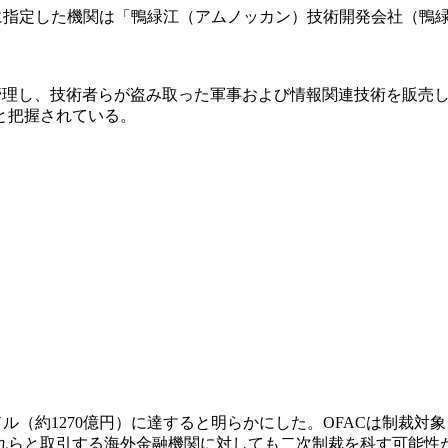
に指定した機関は「鴨緑江（アムノッカン）技術開発会社（鴨緑
管理し、技術者らが盗み取った軍事および情報関連技術を販売し
と把握されている。
億ドル（約1270億円）に達すると明らかにした。OFACは制
れらと取引する海外金融機関に対しても二次制裁を科す可能性