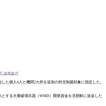
진 크게보기
与した個人6人と機関2カ所を追加の対北制裁対象に指定した。
めとする大量破壊兵器（WMD）開発資金を北朝鮮に送金した