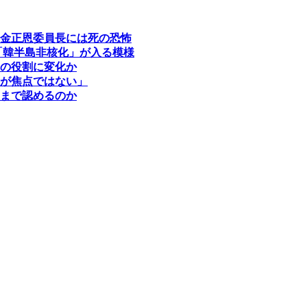
金正恩委員長には死の恐怖
「韓半島非核化」が入る模様
の役割に変化か
が焦点ではない」
まで認めるのか