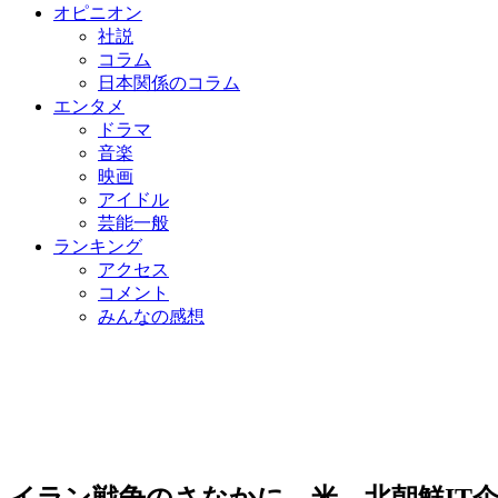
オピニオン
社説
コラム
日本関係のコラム
エンタメ
ドラマ
音楽
映画
アイドル
芸能一般
ランキング
アクセス
コメント
みんなの感想
イラン戦争のさなかに…米、北朝鮮IT