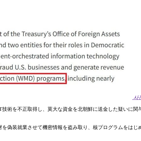
사
IT技術を不正取得し、莫大な資金を北朝鮮に送金した疑いに関
人材を偽装就業させて機密情報を盗み取り、核プログラムをはじ