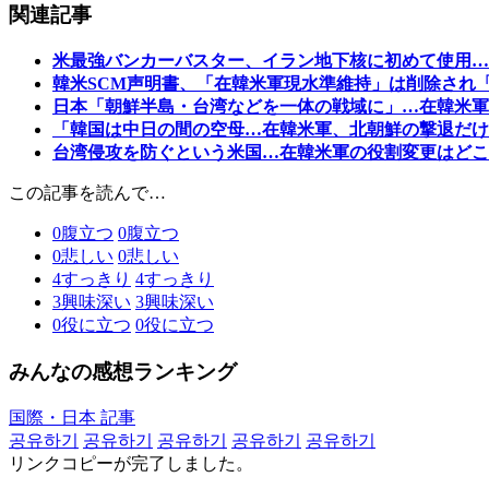
関連記事
米最強バンカーバスター、イラン地下核に初めて使用…
韓米SCM声明書、「在韓米軍現水準維持」は削除され
日本「朝鮮半島・台湾などを一体の戦域に」…在韓米軍
「韓国は中日の間の空母…在韓米軍、北朝鮮の撃退だけ
台湾侵攻を防ぐという米国…在韓米軍の役割変更はどこ
この記事を読んで…
0
腹立つ
0
腹立つ
0
悲しい
0
悲しい
4
すっきり
4
すっきり
3
興味深い
3
興味深い
0
役に立つ
0
役に立つ
みんなの感想ランキング
国際・日本 記事
공유하기
공유하기
공유하기
공유하기
공유하기
リンクコピーが完了しました。