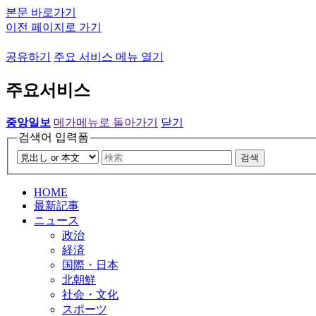
본문 바로가기
이전 페이지로 가기
공유하기
주요 서비스 메뉴 열기
주요서비스
중앙일보
메가메뉴로 돌아가기
닫기
검색어 입력폼
검색
HOME
最新記事
ニュース
政治
経済
国際・日本
北朝鮮
社会・文化
スポーツ