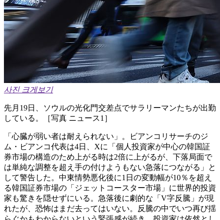
사진 크게보기
先月19日、ソウルの光化門交差点でサラリーマンたちが出勤
している。［写真 ニュース1］
「心臓が弱い者は耐えられない」。ビアンコリサーチのジ
ム・ビアンコ代表は4日、Xに「個人投資家が中心の韓国証
券市場の構造のため上がる時は2倍に上がるが、下落局面で
は単純な調整を超え手の付けようもない急落につながる」と
して警告した。中東情勢悪化後に1日の変動幅が10％を超え
る韓国証券市場の「ジェットコースター市場」に世界的投資
家も驚きを隠せずにいる。急落後に劇的な「V字反騰」が現
れたが、恐怖はまだ去ってはいない。反騰の中でいつ再び揺
らぐかもわからないという緊張感が続き、投資家は依然とし