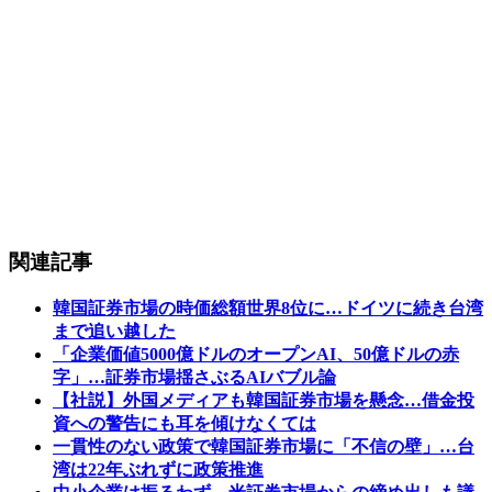
関連記事
韓国証券市場の時価総額世界8位に…ドイツに続き台湾
まで追い越した
「企業価値5000億ドルのオープンAI、50億ドルの赤
字」…証券市場揺さぶるAIバブル論
【社説】外国メディアも韓国証券市場を懸念…借金投
資への警告にも耳を傾けなくては
一貫性のない政策で韓国証券市場に「不信の壁」…台
湾は22年ぶれずに政策推進