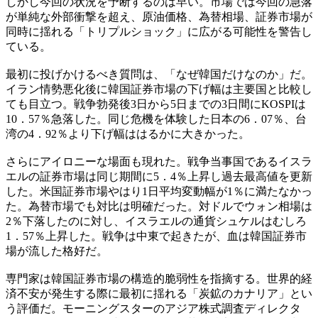
しかし今回の状況を予断するのは早い。市場では今回の急落
が単純な外部衝撃を超え、原油価格、為替相場、証券市場が
同時に揺れる「トリプルショック」に広がる可能性を警告し
ている。
最初に投げかけるべき質問は、「なぜ韓国だけなのか」だ。
イラン情勢悪化後に韓国証券市場の下げ幅は主要国と比較し
ても目立つ。戦争勃発後3日から5日までの3日間にKOSPIは
10．57％急落した。同じ危機を体験した日本の6．07％、台
湾の4．92％より下げ幅ははるかに大きかった。
さらにアイロニーな場面も現れた。戦争当事国であるイスラ
エルの証券市場は同じ期間に5．4％上昇し過去最高値を更新
した。米国証券市場やはり1日平均変動幅が1％に満たなかっ
た。為替市場でも対比は明確だった。対ドルでウォン相場は
2％下落したのに対し、イスラエルの通貨シュケルはむしろ
1．57％上昇した。戦争は中東で起きたが、血は韓国証券市
場が流した格好だ。
専門家は韓国証券市場の構造的脆弱性を指摘する。世界的経
済不安が発生する際に最初に揺れる「炭鉱のカナリア」とい
う評価だ。モーニングスターのアジア株式調査ディレクタ