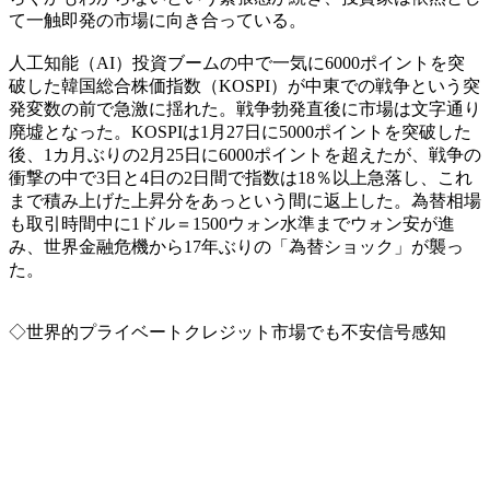
て一触即発の市場に向き合っている。
人工知能（AI）投資ブームの中で一気に6000ポイントを突
破した韓国総合株価指数（KOSPI）が中東での戦争という突
発変数の前で急激に揺れた。戦争勃発直後に市場は文字通り
廃墟となった。KOSPIは1月27日に5000ポイントを突破した
後、1カ月ぶりの2月25日に6000ポイントを超えたが、戦争の
衝撃の中で3日と4日の2日間で指数は18％以上急落し、これ
まで積み上げた上昇分をあっという間に返上した。為替相場
も取引時間中に1ドル＝1500ウォン水準までウォン安が進
み、世界金融危機から17年ぶりの「為替ショック」が襲っ
た。
◇世界的プライベートクレジット市場でも不安信号感知