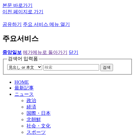
본문 바로가기
이전 페이지로 가기
공유하기
주요 서비스 메뉴 열기
주요서비스
중앙일보
메가메뉴로 돌아가기
닫기
검색어 입력폼
검색
HOME
最新記事
ニュース
政治
経済
国際・日本
北朝鮮
社会・文化
スポーツ