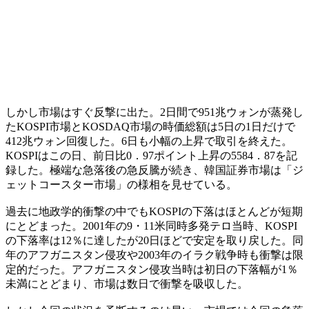
しかし市場はすぐ反撃に出た。2日間で951兆ウォンが蒸発し
たKOSPI市場とKOSDAQ市場の時価総額は5日の1日だけで
412兆ウォン回復した。6日も小幅の上昇で取引を終えた。
KOSPIはこの日、前日比0．97ポイント上昇の5584．87を記
録した。極端な急落後の急反騰が続き、韓国証券市場は「ジ
ェットコースター市場」の様相を見せている。
過去に地政学的衝撃の中でもKOSPIの下落はほとんどが短期
にとどまった。2001年の9・11米同時多発テロ当時、KOSPI
の下落率は12％に達したが20日ほどで安定を取り戻した。同
年のアフガニスタン侵攻や2003年のイラク戦争時も衝撃は限
定的だった。アフガニスタン侵攻当時は初日の下落幅が1％
未満にとどまり、市場は数日で衝撃を吸収した。