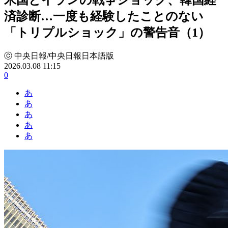
済診断…一度も経験したことのない
「トリプルショック」の警告音（1）
ⓒ 中央日報/中央日報日本語版
2026.03.08 11:15
0
あ
あ
あ
あ
あ