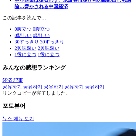
中小企業は振るわず、米証券市場からの締め出しも議
論…脅かされる中国経済
この記事を読んで…
0
腹立つ
0
腹立つ
0
悲しい
0
悲しい
30
すっきり
30
すっきり
2
興味深い
2
興味深い
1
役に立つ
1
役に立つ
みんなの感想ランキング
経済 記事
공유하기
공유하기
공유하기
공유하기
공유하기
リンクコピーが完了しました。
포토뷰어
뉴스 메뉴 보기