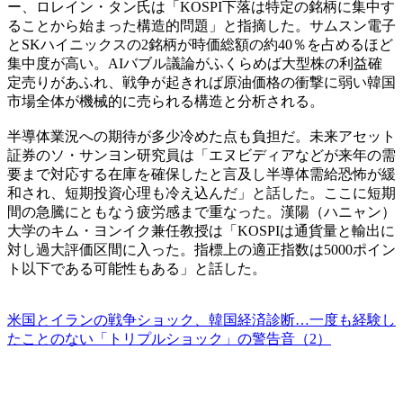
ー、ロレイン・タン氏は「KOSPI下落は特定の銘柄に集中す
ることから始まった構造的問題」と指摘した。サムスン電子
とSKハイニックスの2銘柄が時価総額の約40％を占めるほど
集中度が高い。AIバブル議論がふくらめば大型株の利益確
定売りがあふれ、戦争が起きれば原油価格の衝撃に弱い韓国
市場全体が機械的に売られる構造と分析される。
半導体業況への期待が多少冷めた点も負担だ。未来アセット
証券のソ・サンヨン研究員は「エヌビディアなどが来年の需
要まで対応する在庫を確保したと言及し半導体需給恐怖が緩
和され、短期投資心理も冷え込んだ」と話した。ここに短期
間の急騰にともなう疲労感まで重なった。漢陽（ハニャン）
大学のキム・ヨンイク兼任教授は「KOSPIは通貨量と輸出に
対し過大評価区間に入った。指標上の適正指数は5000ポイン
ト以下である可能性もある」と話した。
米国とイランの戦争ショック、韓国経済診断…一度も経験し
たことのない「トリプルショック」の警告音（2）