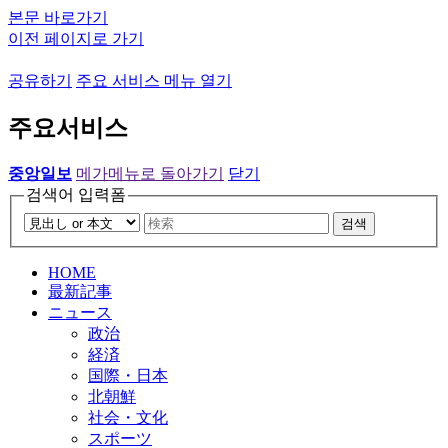
본문 바로가기
이전 페이지로 가기
공유하기
주요 서비스 메뉴 열기
주요서비스
중앙일보
메가메뉴로 돌아가기
닫기
검색어 입력폼
검색
HOME
最新記事
ニュース
政治
経済
国際・日本
北朝鮮
社会・文化
スポーツ