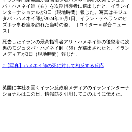
バ・ハメネイ師（右）を次期指導者に選出したと、イランイ
ンターナショナルが3日（現地時間）報じた。写真はモジュ
タバ・ハメネイ師が2024年10月1日、イラン・テヘランのヒ
ズボラ事務室を訪れた当時の姿。 ［ロイター＝聯合ニュー
ス］
死去したイランの最高指導者アリ・ハメネイ師の後継者に次
男のモジュタバ・ハメネイ師（56）が選出されたと、イラン
メディアが3日（現地時間）報じた。
#【写真】ハメネイ師の死に対して相反する反応
英国に本社を置くイラン反政府メディアのイランインターナ
ショナルはこの日、情報筋を引用してこのように伝えた。