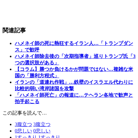
関連記事
ハメネイ師の死に熱狂するイラン人…「トランプダン
ス」で歓呼
ハメネイ師除去後の「次期指導者」巡りトランプ氏「3
つの選択肢がある」
【コラム】勝つか負けるかが問題ではない…複雑な米
国の「勝利方程式」
イランの「道連れ作戦」…鉄壁のイスラエル代わりに
比較的弱い湾岸諸国を攻撃
「ハメネイ師死亡」の報道に…テヘラン各地で歓声と
拍手起こる
この記事を読んで…
3
腹立つ
3
腹立つ
0
悲しい
0
悲しい
1
すっきり
1
すっきり