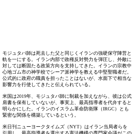
モジュタバ師は死去した父と同じくイランの強硬保守陣営と
軌を一にする。イラン内部で政権反対勢力を弾圧し、外敵に
対しては断固たる政策方向を支持してきた。イランの宗教中
心地ゴム市の神学校でシーア派神学を教える中堅聖職者だ。
公式的に政府の職責を担ったことはないが、水面下で相当な
影響力を行使してきたと伝えられている。
米国は2019年、モジュタバ師に制裁を加えながら、彼は公式
肩書を保有していないが、事実上、最高指導者を代弁すると
明らかにした。イランのイスラム革命防衛隊（IRGC）とも
緊密な関係を構築しているという。
米日刊ニューヨークタイムズ（NYT）はイラン当局者らを
引用し、最高指導者を選出する憲法機構の専門家会議がこの