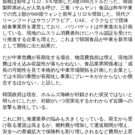
規模は前年より22．6％増加した4億1000万ドルだった。韓国
製即席めんが人気を呼び、三養（サムヤン）食品は昨年中東
での売上額が660億ウォンと前年より32％増加した。現代グ
リーンフードはサウジアラビア、UAE、イラクなどで団体
給食事業所を運営しており、パリバゲットは中東進出を計画
している。現地のムスリム消費者向けにハラル認証を受けた
り推進する企業も増えた。これまで韓国食品が中東を新市場
として開拓に出た結果だ。
だが中東危機が長期化する場合、物流費負担は増え、現地消
費は冷え込み収益性が落ちかねない。食品業界関係者は「成
長の可能性を見て本格的な中東市場開拓を計画した企業とし
ては今回の事態が長期化し事業にブレーキがかからないか懸
念するほかない」と話した。
韓国政府は現在、ホルムズ海峡が封鎖された状況ではないと
明らかにしたが、封鎖がいつ現実化するかわからず近隣への
攻撃も激化している。
これに対し海運業界の悩みも大きくなっている。荷主から受
け取る運賃は高まるが、燃料費が増加して運送期間が増え、
安全への脅威拡大で保険料も割り増しされるなど費用が上昇