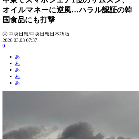
オイルマネーに逆風…ハラル認証の韓
国食品にも打撃
ⓒ 中央日報/中央日報日本語版
2026.03.03 07:37
0
あ
あ
あ
あ
あ