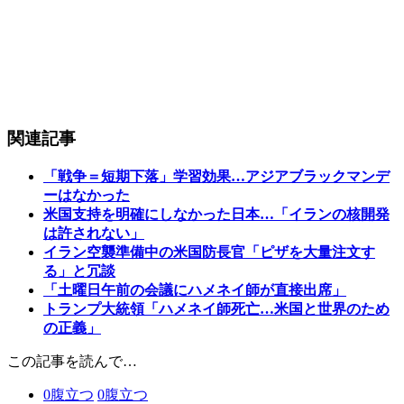
関連記事
「戦争＝短期下落」学習効果…アジアブラックマンデ
ーはなかった
米国支持を明確にしなかった日本…「イランの核開発
は許されない」
イラン空襲準備中の米国防長官「ピザを大量注文す
る」と冗談
「土曜日午前の会議にハメネイ師が直接出席」
トランプ大統領「ハメネイ師死亡…米国と世界のため
の正義」
この記事を読んで…
0
腹立つ
0
腹立つ