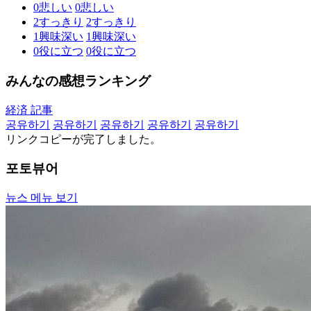
0
悲しい
0
悲しい
2
すっきり
2
すっきり
1
興味深い
1
興味深い
0
役に立つ
0
役に立つ
みんなの感想ランキング
経済 記事
공유하기
공유하기
공유하기
공유하기
공유하기
リンクコピーが完了しました。
포토뷰어
뉴스 메뉴 보기