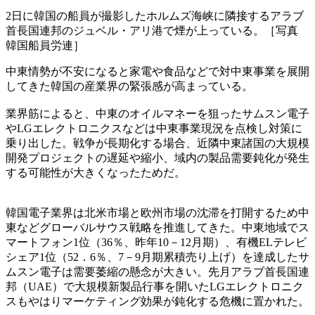
2日に韓国の船員が撮影したホルムズ海峡に隣接するアラブ
首長国連邦のジュベル・アリ港で煙が上っている。［写真
韓国船員労連］
中東情勢が不安になると家電や食品などで対中東事業を展開
してきた韓国の産業界の緊張感が高まっている。
業界筋によると、中東のオイルマネーを狙ったサムスン電子
やLGエレクトロニクスなどは中東事業現況を点検し対策に
乗り出した。戦争が長期化する場合、近隣中東諸国の大規模
開発プロジェクトの遅延や縮小、域内の製品需要鈍化が発生
する可能性が大きくなったためだ。
韓国電子業界は北米市場と欧州市場の沈滞を打開するため中
東などグローバルサウス戦略を推進してきた。中東地域でス
マートフォン1位（36％、昨年10－12月期）、有機ELテレビ
シェア1位（52．6％、7－9月期累積売り上げ）を達成したサ
ムスン電子は需要萎縮の懸念が大きい。先月アラブ首長国連
邦（UAE）で大規模新製品行事を開いたLGエレクトロニク
スもやはりマーケティング効果が鈍化する危機に置かれた。