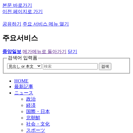
본문 바로가기
이전 페이지로 가기
공유하기
주요 서비스 메뉴 열기
주요서비스
중앙일보
메가메뉴로 돌아가기
닫기
검색어 입력폼
검색
HOME
最新記事
ニュース
政治
経済
国際・日本
北朝鮮
社会・文化
スポーツ