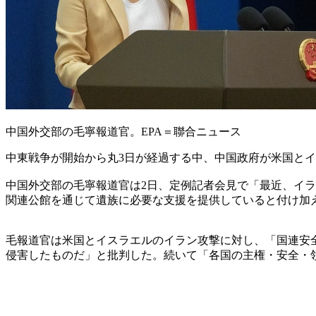
中国外交部の毛寧報道官。EPA＝聯合ニュース
中東戦争が開始から丸3日が経過する中、中国政府が米国と
中国外交部の毛寧報道官は2日、定例記者会見で「最近、イ
関連公館を通じて遺族に必要な支援を提供していると付け加
毛報道官は米国とイスラエルのイラン攻撃に対し、「国連安
侵害したものだ」と批判した。続いて「各国の主権・安全・