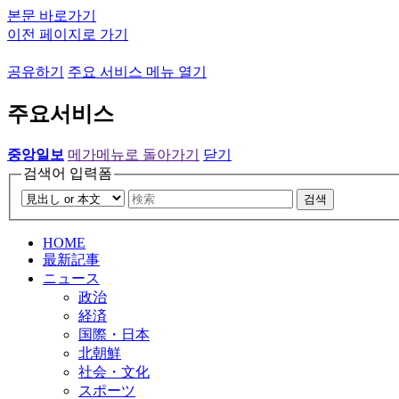
본문 바로가기
이전 페이지로 가기
공유하기
주요 서비스 메뉴 열기
주요서비스
중앙일보
메가메뉴로 돌아가기
닫기
검색어 입력폼
검색
HOME
最新記事
ニュース
政治
経済
国際・日本
北朝鮮
社会・文化
スポーツ