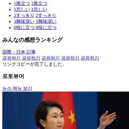
1
腹立つ
1
腹立つ
1
悲しい
1
悲しい
2
すっきり
2
すっきり
3
興味深い
3
興味深い
0
役に立つ
0
役に立つ
みんなの感想ランキング
国際・日本 記事
공유하기
공유하기
공유하기
공유하기
공유하기
リンクコピーが完了しました。
포토뷰어
뉴스 메뉴 보기