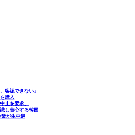
、容認できない」
上を購入
中止を要求」
識し苦心する韓国
企業が生中継