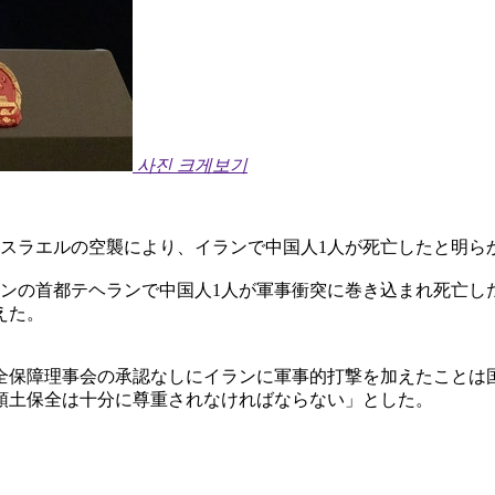
사진 크게보기
イスラエルの空襲により、イランで中国人1人が死亡したと明ら
ランの首都テヘランで中国人1人が軍事衝突に巻き込まれ死亡し
えた。
全保障理事会の承認なしにイランに軍事的打撃を加えたことは
領土保全は十分に尊重されなければならない」とした。