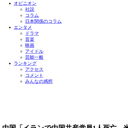
オピニオン
社説
コラム
日本関係のコラム
エンタメ
ドラマ
音楽
映画
アイドル
芸能一般
ランキング
アクセス
コメント
みんなの感想
中国「イランで中国共産党員1人死亡…