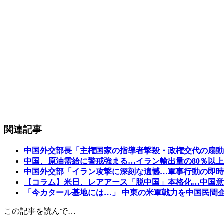
関連記事
中国外交部長「主権国家の指導者撃殺・政権交代の扇動
中国、原油需給に警戒強まる…イラン輸出量の80％以
中国外交部「イラン攻撃に深刻な遺憾…軍事行動の即時
【コラム】米日、レアアース「脱中国」本格化…中国意
「今カタール基地には…」 中東の米軍戦力を中国民間
この記事を読んで…