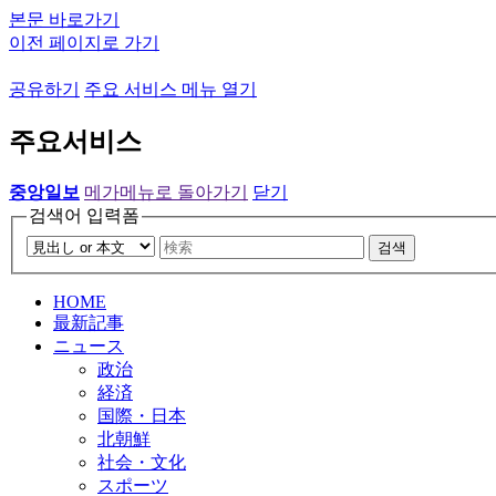
본문 바로가기
이전 페이지로 가기
공유하기
주요 서비스 메뉴 열기
주요서비스
중앙일보
메가메뉴로 돌아가기
닫기
검색어 입력폼
검색
HOME
最新記事
ニュース
政治
経済
国際・日本
北朝鮮
社会・文化
スポーツ