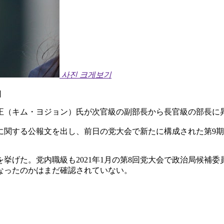
사진 크게보기
］
正（キム・ヨジョン）氏が次官級の副部長から長官級の部長に
議に関する公報文を出し、前日の党大会で新たに構成された第9
挙げた。党内職級も2021年1月の第8回党大会で政治局候補
なったのかはまだ確認されていない。