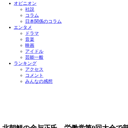
オピニオン
社説
コラム
日本関係のコラム
エンタメ
ドラマ
音楽
映画
アイドル
芸能一般
ランキング
アクセス
コメント
みんなの感想
北朝鮮の金与正氏、労働党第9回大会で