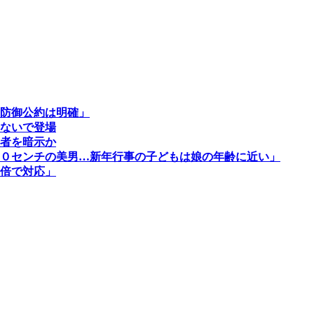
防御公約は明確」
ないで登場
者を暗示か
０センチの美男…新年行事の子どもは娘の年齢に近い」
倍で対応」