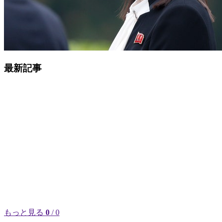
最新記事
もっと見る
0
/ 0