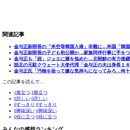
関連記事
金与正副部長の「米空母韓国入港」非難に…米国「韓国
金与正副部長の子ども初公開か…家族同伴行事に手をつ
金与正も「姪」ジュエに腰を低めた…北朝鮮の有力後継
脱北の元駐クウェート大使代理「金与正の夫は身長１８
金与正氏「汚物を拾って嫌な気持ちになってみろ…何十
この記事を読んで…
1
腹立つ
1
腹立つ
0
悲しい
0
悲しい
0
すっきり
0
すっきり
0
興味深い
0
興味深い
0
役に立つ
0
役に立つ
みんなの感想ランキング