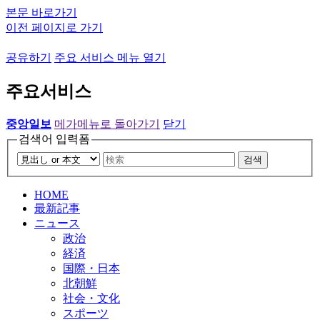
본문 바로가기
이전 페이지로 가기
공유하기
주요 서비스 메뉴 열기
주요서비스
중앙일보
메가메뉴로 돌아가기
닫기
검색어 입력폼
검색
HOME
最新記事
ニュース
政治
経済
国際・日本
北朝鮮
社会・文化
スポーツ