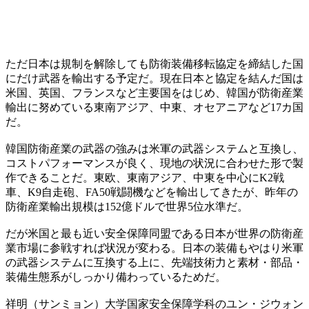
ただ日本は規制を解除しても防衛装備移転協定を締結した国
にだけ武器を輸出する予定だ。現在日本と協定を結んだ国は
米国、英国、フランスなど主要国をはじめ、韓国が防衛産業
輸出に努めている東南アジア、中東、オセアニアなど17カ国
だ。
韓国防衛産業の武器の強みは米軍の武器システムと互換し、
コストパフォーマンスが良く、現地の状況に合わせた形で製
作できることだ。東欧、東南アジア、中東を中心にK2戦
車、K9自走砲、FA50戦闘機などを輸出してきたが、昨年の
防衛産業輸出規模は152億ドルで世界5位水準だ。
だが米国と最も近い安全保障同盟である日本が世界の防衛産
業市場に参戦すれば状況が変わる。日本の装備もやはり米軍
の武器システムに互換する上に、先端技術力と素材・部品・
装備生態系がしっかり備わっているためだ。
祥明（サンミョン）大学国家安全保障学科のユン・ジウォン