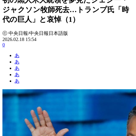
ジャクソン牧師死去…トランプ氏「時
代の巨人」と哀悼（1）
ⓒ 中央日報/中央日報日本語版
2026.02.18 15:54
0
あ
あ
あ
あ
あ