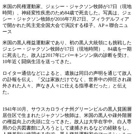
米国の民権運動家、ジェシー・ジャクソン牧師が17日（現地
時間）、神経変性疾患のため84歳で死去した。写真は、ジェ
シー・ジャクソン牧師が2016年7月27日、フィラデルフィア
で開かれた民主党全国大会で演説する様子。AP＝聯合ニュ
ース
米国の黒人権益運動家であり、初の黒人大統領にも挑戦した
ジェシー・ジャクソン牧師が17日（現地時間）、84歳を一期
に死去した。故人は2017年にパーキンソン病の診断を受け、
10年近く闘病生活を送ってきた。
ロイター通信などによると、遺族は同日の声明を通じて故人
の訃報を伝え、「父は家族だけでなく、世界中の抑圧され疎
外された人々、声なき人々に仕える指導者だった」と伝え
た。
1941年10月、サウスカロライナ州グリーンビルの黒人貧困層
居住区で生まれたジャクソン牧師は、米国の黒人や疎外階層
の権益向上の先頭に立ってきた。故人は大学在学中、白人専
用の公共図書館に入ろうとして逮捕されるなどの経験をし、