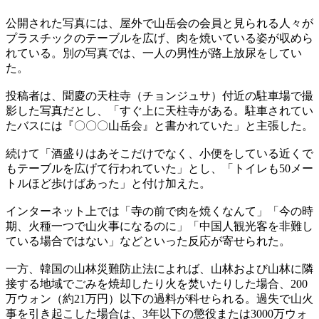
公開された写真には、屋外で山岳会の会員と見られる人々が
プラスチックのテーブルを広げ、肉を焼いている姿が収めら
れている。別の写真では、一人の男性が路上放尿をしてい
た。
投稿者は、聞慶の天柱寺（チョンジュサ）付近の駐車場で撮
影した写真だとし、「すぐ上に天柱寺がある。駐車されてい
たバスには『〇〇〇山岳会』と書かれていた」と主張した。
続けて「酒盛りはあそこだけでなく、小便をしている近くで
もテーブルを広げて行われていた」とし、「トイレも50メー
トルほど歩けばあった」と付け加えた。
インターネット上では「寺の前で肉を焼くなんて」「今の時
期、火種一つで山火事になるのに」「中国人観光客を非難し
ている場合ではない」などといった反応が寄せられた。
一方、韓国の山林災難防止法によれば、山林および山林に隣
接する地域でごみを焼却したり火を焚いたりした場合、200
万ウォン（約21万円）以下の過料が科せられる。過失で山火
事を引き起こした場合は、3年以下の懲役または3000万ウォ