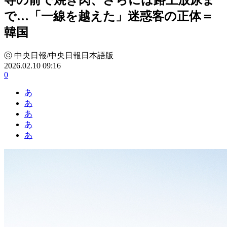
で…「一線を越えた」迷惑客の正体＝
韓国
ⓒ 中央日報/中央日報日本語版
2026.02.10 09:16
0
あ
あ
あ
あ
あ