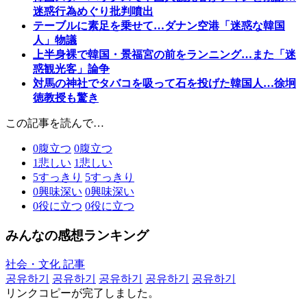
迷惑行為めぐり批判噴出
テーブルに素足を乗せて…ダナン空港「迷惑な韓国
人」物議
上半身裸で韓国・景福宮の前をランニング…また「迷
惑観光客」論争
対馬の神社でタバコを吸って石を投げた韓国人…徐坰
徳教授も驚き
この記事を読んで…
0
腹立つ
0
腹立つ
1
悲しい
1
悲しい
5
すっきり
5
すっきり
0
興味深い
0
興味深い
0
役に立つ
0
役に立つ
みんなの感想ランキング
社会・文化 記事
공유하기
공유하기
공유하기
공유하기
공유하기
リンクコピーが完了しました。