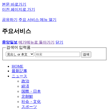
본문 바로가기
이전 페이지로 가기
공유하기
주요 서비스 메뉴 열기
주요서비스
중앙일보
메가메뉴로 돌아가기
닫기
검색어 입력폼
검색
HOME
最新記事
ニュース
政治
経済
国際・日本
北朝鮮
社会・文化
スポーツ