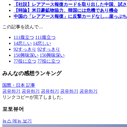
【社説】レアアース報復カードを取り出した中国、試さ
【時論】米日豪鉱物協力、韓国には危機であり機会
中国の「レアアース報復」に反撃カードなし…崖っぷちの
この記事を読んで…
111
腹立つ
111
腹立つ
14
悲しい
14
悲しい
92
すっきり
92
すっきり
150
興味深い
150
興味深い
77
役に立つ
77
役に立つ
みんなの感想ランキング
国際・日本 記事
공유하기
공유하기
공유하기
공유하기
공유하기
リンクコピーが完了しました。
포토뷰어
뉴스 메뉴 보기