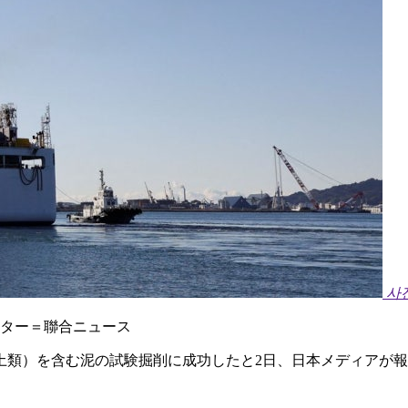
사
イター＝聯合ニュース
希土類）を含む泥の試験掘削に成功したと2日、日本メディアが