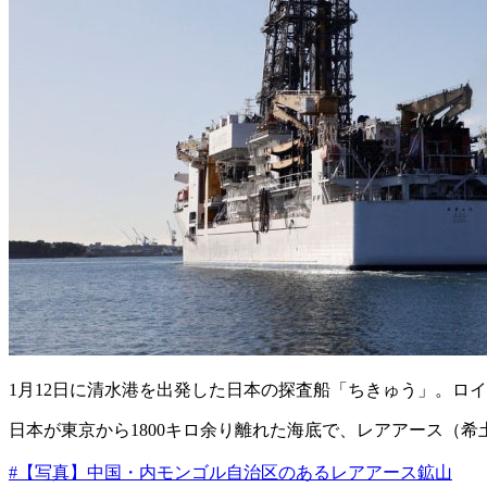
1月12日に清水港を出発した日本の探査船「ちきゅう」。ロ
日本が東京から1800キロ余り離れた海底で、レアアース（
#【写真】中国・内モンゴル自治区のあるレアアース鉱山