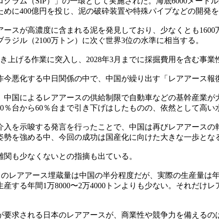
グラム（SIP）」の一環として実施された。海底6000メー
めに400億円を投じ、泥の破砕装置や特殊パイプなどの開発
アアースが高濃度に含まれる泥を発見しており、少なくとも160
ブラジル（2100万トン）に次ぐ世界3位の水準に相当する。
引き上げる作業に突入し、2028年3月までに採掘費用を含む事
昨今悪化する中日関係の中で、中国が繰り出す「レアアース報
際、中国によるレアアースの供給制限で自動車などの基幹産業
0％台から60％台まで引き下げはしたものの、依然として高い
事介入を示唆する発言を行ったことで、中国は再びレアアースの
姿勢を強める中、今回の成功は国産化に向けた大きな一歩とな
難関も少なくないとの指摘も出ている。
ン）のレアアース埋蔵量は中国の半分程度だが、実際の生産量は年
生産する年間1万8000〜2万4000トンよりも少ない。それだ
業が要求される日本のレアアースが、商業性や競争力を備えるの