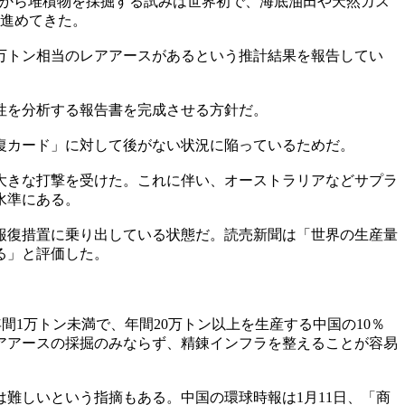
トルから堆積物を採掘する試みは世界初で、海底油田や天然ガス
を進めてきた。
0万トン相当のレアアースがあるという推計結果を報告してい
業性を分析する報告書を完成させる方針だ。
復カード」に対して後がない状況に陥っているためだ。
が大きな打撃を受けた。これに伴い、オーストラリアなどサプラ
水準にある。
報復措置に乗り出している状態だ。読売新聞は「世界の生産量
る」と評価した。
間1万トン未満で、年間20万トン以上を生産する中国の10％
けレアアースの採掘のみならず、精錬インフラを整えることが容易
は難しいという指摘もある。中国の環球時報は1月11日、「商