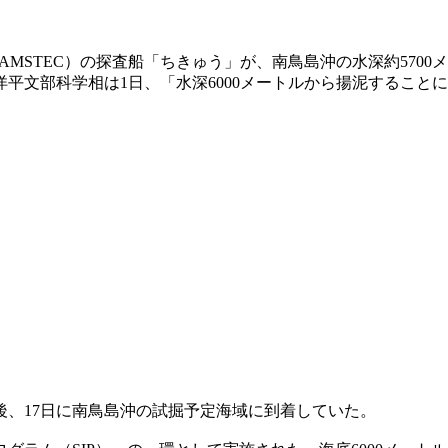
MSTEC）の探査船「ちきゅう」が、南鳥島沖の水深約570
平文部科学相は1日、「水深6000メートルから揚泥すること
た後、17日に南鳥島沖の試掘予定海域に到着していた。