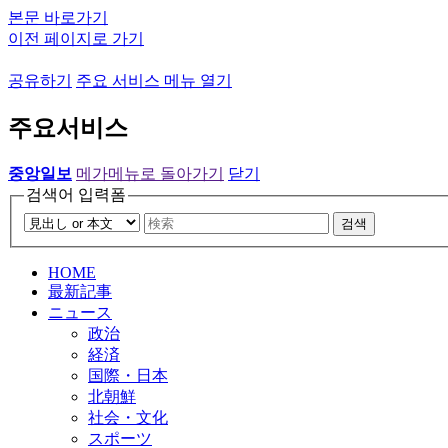
본문 바로가기
이전 페이지로 가기
공유하기
주요 서비스 메뉴 열기
주요서비스
중앙일보
메가메뉴로 돌아가기
닫기
검색어 입력폼
검색
HOME
最新記事
ニュース
政治
経済
国際・日本
北朝鮮
社会・文化
スポーツ