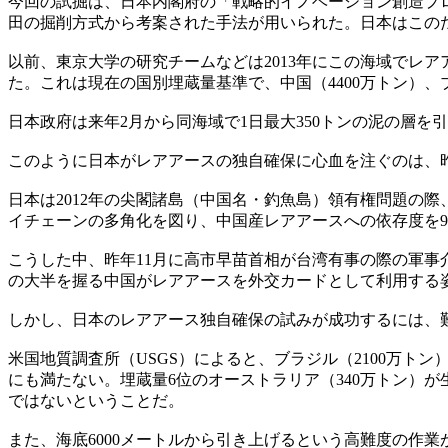
今回の試掘は、日本内閣府の「戦略的イノベーション創造プロ
田の掘削方式から考案された手法が用いられた。日本はこのた
以前、東京大学の研究チームなどは2013年にこの海域でレ
た。これは現在の国別埋蔵量基準で、中国（4400万トン）、
日本政府は来年2月から同海域で1日最大350トンの泥の層を
このように日本がレアアースの独自確保に心血を注ぐのは、
日本は2012年の尖閣諸島（中国名・釣魚島）領有権問題の
イチェーンの多角化を図り、中国産レアアースへの依存度を9
こうした中、昨年11月に高市早苗首相が台湾有事の際の軍
の大半を握る中国がレアアースを外交カードとして利用する
しかし、日本のレアアース独自確保の試みが成功するには、
米国地質調査所（USGS）によると、ブラジル（2100万ト
にも満たない。埋蔵量6位のオーストラリア（340万トン）が
ではないということだ。
また、海底6000メートルから引き上げるという高難度の作