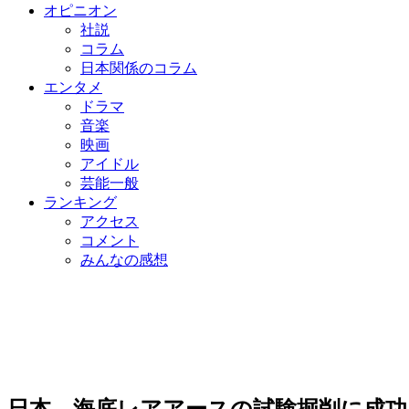
オピニオン
社説
コラム
日本関係のコラム
エンタメ
ドラマ
音楽
映画
アイドル
芸能一般
ランキング
アクセス
コメント
みんなの感想
日本、海底レアアースの試験掘削に成功…