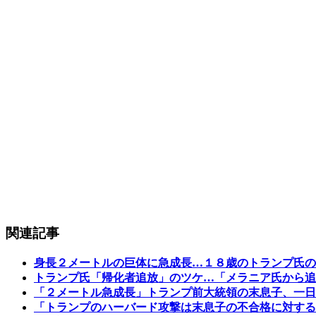
関連記事
身長２メートルの巨体に急成長…１８歳のトランプ氏の
トランプ氏「帰化者追放」のツケ…「メラニア氏から追
「２メートル急成長」トランプ前大統領の末息子、一日
「トランプのハーバード攻撃は末息子の不合格に対する