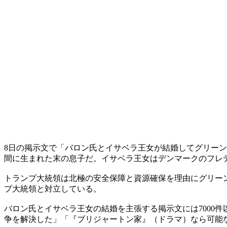
8日の掲示文で「バロン氏とイサベラ王女が結婚してグリー
間に生まれた末の息子だ。イサベラ王女はデンマークのフレデ
トランプ大統領は北極の安全保障と資源確保を理由にグリー
プ大統領と対立している。
バロン氏とイサベラ王女の結婚を主張する掲示文には7000
争を解決した」「『ブリジャートン家』（ドラマ）なら可能