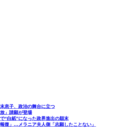
末息子、政治の舞台に立つ
放」請願が登場
で“白紙”になった政界進出の顛末
報復」…メラニア夫人側「志願したことない」