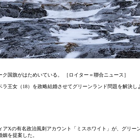
ーク国旗がはためいている。 ［ロイター＝聯合ニュース］
ベラ王女（18）を政略結婚させてグリーンランド問題を解決
ディアXの有名政治風刺アカウント「ミスホワイト」が、グリ
婚姻を提案した。