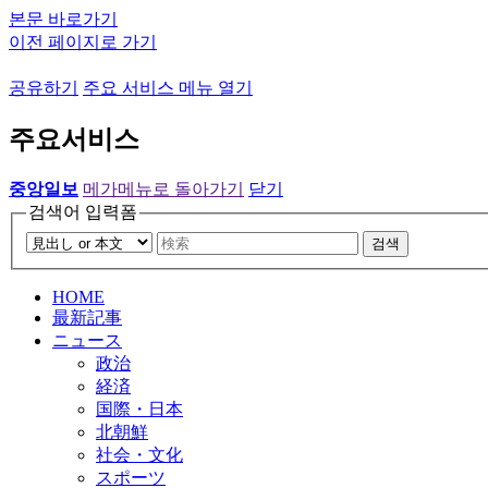
본문 바로가기
이전 페이지로 가기
공유하기
주요 서비스 메뉴 열기
주요서비스
중앙일보
메가메뉴로 돌아가기
닫기
검색어 입력폼
검색
HOME
最新記事
ニュース
政治
経済
国際・日本
北朝鮮
社会・文化
スポーツ