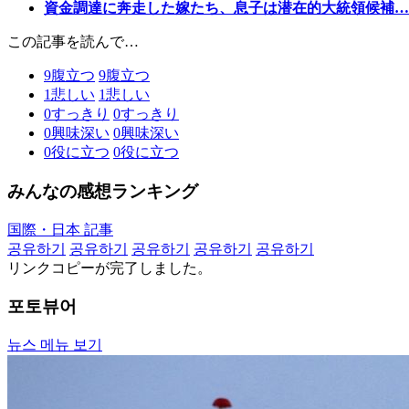
資金調達に奔走した嫁たち、息子は潜在的大統領候補…
この記事を読んで…
9
腹立つ
9
腹立つ
1
悲しい
1
悲しい
0
すっきり
0
すっきり
0
興味深い
0
興味深い
0
役に立つ
0
役に立つ
みんなの感想ランキング
国際・日本 記事
공유하기
공유하기
공유하기
공유하기
공유하기
リンクコピーが完了しました。
포토뷰어
뉴스 메뉴 보기