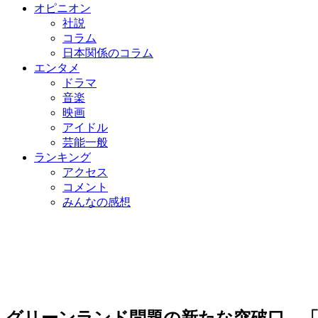
オピニオン
社説
コラム
日本関係のコラム
エンタメ
ドラマ
音楽
映画
アイドル
芸能一般
ランキング
アクセス
コメント
みんなの感想
グリーンランド問題の新たな突破口…