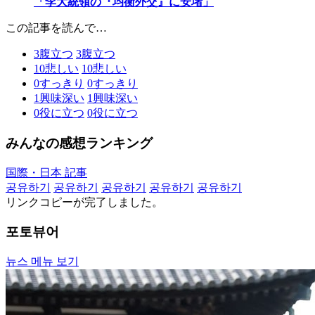
「李大統領の『均衡外交』に安堵」
この記事を読んで…
3
腹立つ
3
腹立つ
10
悲しい
10
悲しい
0
すっきり
0
すっきり
1
興味深い
1
興味深い
0
役に立つ
0
役に立つ
みんなの感想ランキング
国際・日本 記事
공유하기
공유하기
공유하기
공유하기
공유하기
リンクコピーが完了しました。
포토뷰어
뉴스 메뉴 보기