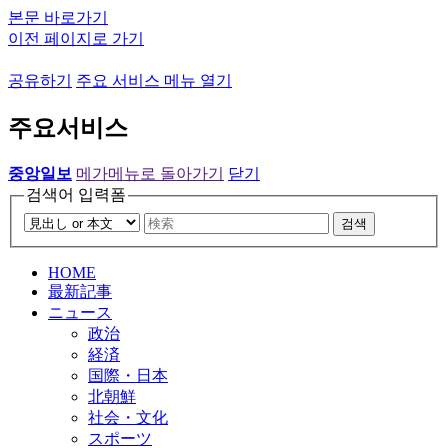
본문 바로가기
이전 페이지로 가기
공유하기
주요 서비스 메뉴 열기
주요서비스
중앙일보
메가메뉴로 돌아가기
닫기
검색어 입력폼
검색
HOME
最新記事
ニュース
政治
経済
国際・日本
北朝鮮
社会・文化
スポーツ