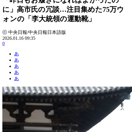
に」高市氏の冗談…注目集めた75万ウ
ォンの「李大統領の運動靴」
ⓒ 中央日報/中央日報日本語版
2026.01.16 09:35
0
あ
あ
あ
あ
あ