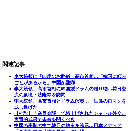
関連記事
李大統領に「90度のお辞儀」高市首相…「韓国に頼み
ごとがあるから」中国が難癖
李大統領、高市首相に韓国製ドラムの贈り物…韓日交
流の象徴・法隆寺を訪問
李大統領、高市首相とドラム演奏…「生涯のロマンを
成し遂げた」
【社説】「奈良会談」で格上げされたシャトル外交、
実質的成果で未来を開くべき
中国の牽制の中で韓日の結束を誇示…日本メディア