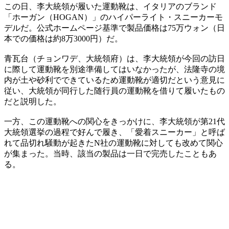
この日、李大統領が履いた運動靴は、イタリアのブランド
「ホーガン（HOGAN）」のハイパーライト・スニーカーモ
デルだ。公式ホームページ基準で製品価格は75万ウォン（日
本での価格は約8万3000円）だ。
青瓦台（チョンワデ、大統領府）は、李大統領が今回の訪日
に際して運動靴を別途準備してはいなかったが、法隆寺の境
内が土や砂利でできているため運動靴が適切だという意見に
従い、大統領が同行した随行員の運動靴を借りて履いたもの
だと説明した。
一方、この運動靴への関心をきっかけに、李大統領が第21代
大統領選挙の過程で好んで履き、「愛着スニーカー」と呼ば
れて品切れ騒動が起きたN社の運動靴に対しても改めて関心
が集まった。当時、該当の製品は一日で完売したこともあ
る。