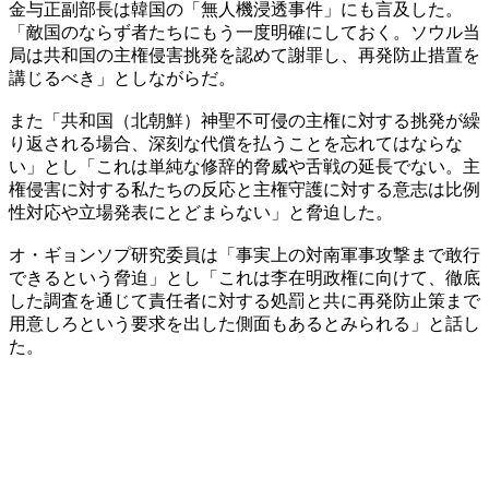
金与正副部長は韓国の「無人機浸透事件」にも言及した。
「敵国のならず者たちにもう一度明確にしておく。ソウル当
局は共和国の主権侵害挑発を認めて謝罪し、再発防止措置を
講じるべき」としながらだ。
また「共和国（北朝鮮）神聖不可侵の主権に対する挑発が繰
り返される場合、深刻な代償を払うことを忘れてはならな
い」とし「これは単純な修辞的脅威や舌戦の延長でない。主
権侵害に対する私たちの反応と主権守護に対する意志は比例
性対応や立場発表にとどまらない」と脅迫した。
オ・ギョンソプ研究委員は「事実上の対南軍事攻撃まで敢行
できるという脅迫」とし「これは李在明政権に向けて、徹底
した調査を通じて責任者に対する処罰と共に再発防止策まで
用意しろという要求を出した側面もあるとみられる」と話し
た。