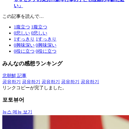
い」
この記事を読んで…
1
腹立つ
1
腹立つ
0
悲しい
0
悲しい
1
すっきり
1
すっきり
0
興味深い
0
興味深い
0
役に立つ
0
役に立つ
みんなの感想ランキング
北朝鮮 記事
공유하기
공유하기
공유하기
공유하기
공유하기
リンクコピーが完了しました。
포토뷰어
뉴스 메뉴 보기