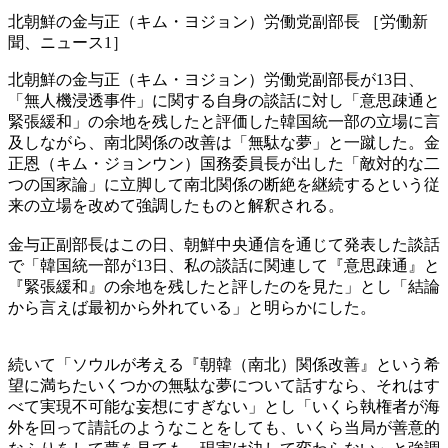
北朝鮮の金与正（キム・ヨジョン）労働党副部長 ［労働新
聞、ニュース1］
北朝鮮の金与正（キム・ヨジョン）労働党副部長が13日、
「無人機浸透事件」に関する自身の談話に対し「意思疎通と
緊張緩和」の余地を残したと評価した韓国統一部の立場に言
及しながら、南北関係の改善は「無駄な夢」と一蹴した。金
正恩（キム・ジョンウン）国務委員長が出した「敵対的な二
つの国家論」に立脚して南北関係の断絶を継続するという従
来の立場を改めて強調したものと解釈される。
金与正副部長はこの日、朝鮮中央通信を通じて発表した談話
で「韓国統一部が13日、私の談話に関連して『意思疎通』と
『緊張緩和』の余地を残したと評したのを見た」とし「結論
から言えば最初から外れている」と明らかにした。
続いて「ソウルが考える『朝韓（南北）関係改善』という希
望に満ちたいくつかの無駄な夢について話すなら、それはす
べて実現不可能な妄想にすぎない」とし「いくら執権者が海
外を回って請託のようなことをしても、いくら当局が善意的