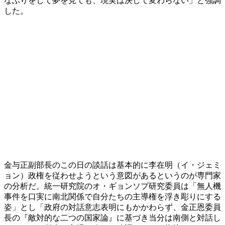
なふりをして夢を見ても、現実は決して変わらない」と強調
した。
金与正副部長のこの日の談話は基本的に李在明（イ・ジェミ
ョン）政権を従わせようという意図があるというのが専門家
の分析だ。統一研究院のオ・ギョンソプ研究委員は「無人機
事件を口実に南北関係で自分たちの主導権を浮き彫りにする
姿」とし「政府の対話意志表明にもかかわらず、金正恩委員
長の『敵対的な二つの国家論』に基づき当分は南側と対話し