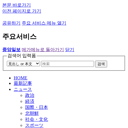
본문 바로가기
이전 페이지로 가기
공유하기
주요 서비스 메뉴 열기
주요서비스
중앙일보
메가메뉴로 돌아가기
닫기
검색어 입력폼
검색
HOME
最新記事
ニュース
政治
経済
国際・日本
北朝鮮
社会・文化
スポーツ