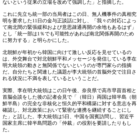
ないという従来の立場を改めて強調した」と指摘した。
これに先立ち統一部の当局者はこの日、無人機事件の真相究
明を要求した11日の金与正談話に対し、「我々の対応によっ
て南北間の緊張緩和および意思疎通再開の余地もあるはず」
とし「統一部は1％でも可能性があれば南北関係再開のため
に努力する」と明らかにした。
北朝鮮が年初から韓国に向けて激しい反応を見せているの
は、外交舞台で対北朝鮮平和メッセージを発信している李在
明大統領の動きと無関係でないというのが専門家らの指摘
だ。自分たちと関連した議題が李大統領の首脳外交で注目さ
れる状況に不満を表しているということだ。
実際、李在明大統領はこの日午後、奈良県で高市早苗首相と
首脳会談をした後の記者会見で「（韓日）両国は韓半島（朝
鮮半島）の完全な非核化と恒久的平和構築に対する意志を再
確認し、対北政策において緊密な連携を継続することにし
た」と話した。李大統領は5日、中国を国賓訪問し、習近平
国家主席に韓半島問題の「仲裁」の役割を要請したりもし
た。