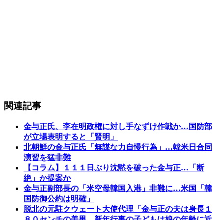
関連記事
金与正氏、李在明政権に対し手なずけ作戦か…国防部
が立場表明すると「賢明」
北朝鮮の金与正氏「無謀な力自慢行為」…韓米日合同
演習を猛非難
【コラム】１１１日ぶり沈黙を破った金与正…「断
絶」か提案か
金与正副部長の「米空母韓国入港」非難に…米国「韓
国防御公約は明確」
脱北の元駐クウェート大使代理「金与正の夫は身長１
８０センチの美男…新年行事の子どもは娘の年齢に近