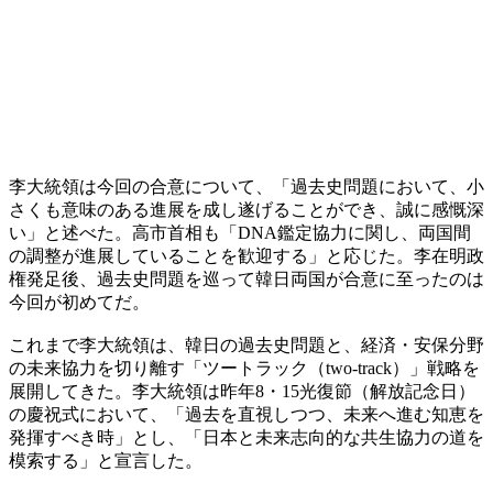
李大統領は今回の合意について、「過去史問題において、小
さくも意味のある進展を成し遂げることができ、誠に感慨深
い」と述べた。高市首相も「DNA鑑定協力に関し、両国間
の調整が進展していることを歓迎する」と応じた。李在明政
権発足後、過去史問題を巡って韓日両国が合意に至ったのは
今回が初めてだ。
これまで李大統領は、韓日の過去史問題と、経済・安保分野
の未来協力を切り離す「ツートラック（two-track）」戦略を
展開してきた。李大統領は昨年8・15光復節（解放記念日）
の慶祝式において、「過去を直視しつつ、未来へ進む知恵を
発揮すべき時」とし、「日本と未来志向的な共生協力の道を
模索する」と宣言した。