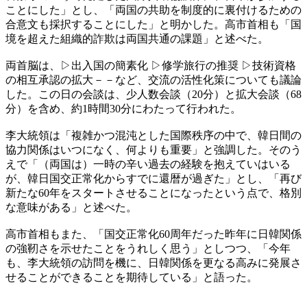
ことにした」とし、「両国の共助を制度的に裏付けるための
合意文も採択することにした」と明かした。高市首相も「国
境を超えた組織的詐欺は両国共通の課題」と述べた。
両首脳は、▷出入国の簡素化 ▷修学旅行の推奨 ▷技術資格
の相互承認の拡大－－など、交流の活性化策についても議論
した。この日の会談は、少人数会談（20分）と拡大会談（68
分）を含め、約1時間30分にわたって行われた。
李大統領は「複雑かつ混沌とした国際秩序の中で、韓日間の
協力関係はいつになく、何よりも重要」と強調した。そのう
えで「（両国は）一時の辛い過去の経験を抱えていはいる
が、韓日国交正常化からすでに還暦が過ぎた」とし、「再び
新たな60年をスタートさせることになったという点で、格別
な意味がある」と述べた。
高市首相もまた、「国交正常化60周年だった昨年に日韓関係
の強靭さを示せたことをうれしく思う」としつつ、「今年
も、李大統領の訪問を機に、日韓関係を更なる高みに発展さ
せることができることを期待している」と語った。