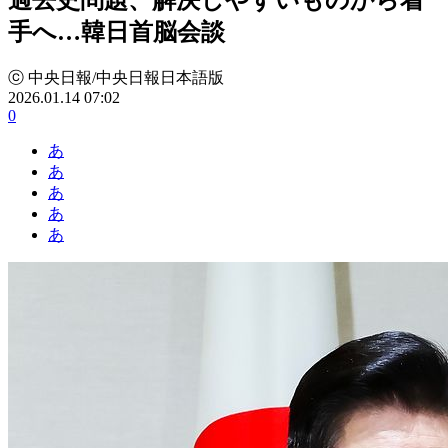
手へ…韓日首脳会談
ⓒ 中央日報/中央日報日本語版
2026.01.14 07:02
0
あ
あ
あ
あ
あ