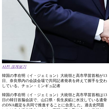
사진 크게보기
韓国の李在明（イ・ジェミョン）大統領と高市早苗首相が13
日、奈良県内の会談会場で共同記者発表を終えて握手を交わ
している。チョン・ミンギュ記者
韓国の李在明（イ・ジェミョン）大統領と高市早苗首相は13
日の韓日首脳会談で、山口県・長生炭鉱に水没している遺骨
のDNA鑑定を共同で推進することに合意した。過去史問題