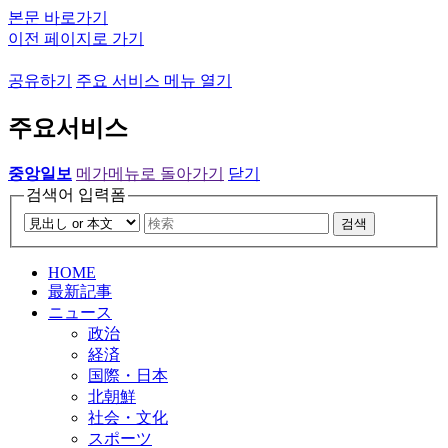
본문 바로가기
이전 페이지로 가기
공유하기
주요 서비스 메뉴 열기
주요서비스
중앙일보
메가메뉴로 돌아가기
닫기
검색어 입력폼
검색
HOME
最新記事
ニュース
政治
経済
国際・日本
北朝鮮
社会・文化
スポーツ