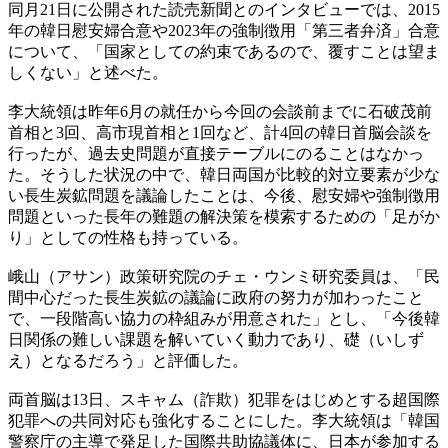
同月21日に公開された読売新聞とのインタビューでは、2015
年の韓日慰安婦合意や2023年の強制徴用「第三者弁済」合意
について、「国家としての約束であるので、覆すことは望ま
しくない」と述べた。
李大統領は昨年6月の就任から今回の会談前までに石破茂前
首相と3回、高市現首相と1回など、計4回の韓日首脳会談を
行ったが、過去史問題が直接テーブルにのることはなかっ
た。そうした状況の中で、韓日両国が比較的対立要素が少な
い長生炭鉱問題を議論したことは、今後、慰安婦や強制徴用
問題といった長年の難題の解決策を模索するための「足がか
り」としての性格も持っている。
峨山（アサン）政策研究院のチェ・ウンミ研究委員は、「民
間中心だった長生炭鉱の議論に政府の努力が加わったこと
で、一段階高い協力の枠組みが用意された」とし、「今後韓
日関係の難しい課題を解いていく動力であり、礎（いしず
え）となるだろう」と評価した。
両首脳は13日、スキャム（詐欺）犯罪をはじめとする超国際
犯罪への共同対応も強化することにした。李大統領は「韓国
警察庁の主導で発足した国際共助協議体に、日本が参加する