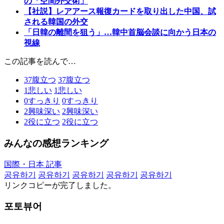
の「空間外交術」
【社説】レアアース報復カードを取り出した中国、試
される韓国の外交
「日韓の離間を狙う」…韓中首脳会談に向かう日本の
視線
この記事を読んで…
37
腹立つ
37
腹立つ
1
悲しい
1
悲しい
0
すっきり
0
すっきり
2
興味深い
2
興味深い
2
役に立つ
2
役に立つ
みんなの感想ランキング
国際・日本 記事
공유하기
공유하기
공유하기
공유하기
공유하기
リンクコピーが完了しました。
포토뷰어