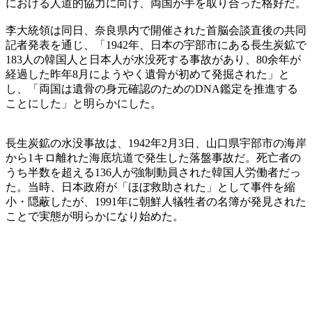
における人道的協力に向け、両国が手を取り合った格好だ。
李大統領は同日、奈良県内で開催された首脳会談直後の共同
記者発表を通じ、「1942年、日本の宇部市にある長生炭鉱で
183人の韓国人と日本人が水没死する事故があり、80余年が
経過した昨年8月にようやく遺骨が初めて発掘された」と
し、「両国は遺骨の身元確認のためのDNA鑑定を推進する
ことにした」と明らかにした。
長生炭鉱の水没事故は、1942年2月3日、山口県宇部市の海岸
から1キロ離れた海底坑道で発生した落盤事故だ。死亡者の
うち半数を超える136人が強制動員された韓国人労働者だっ
た。当時、日本政府が「ほぼ救助された」として事件を縮
小・隠蔽したが、1991年に朝鮮人犠牲者の名簿が発見された
ことで実態が明らかになり始めた。