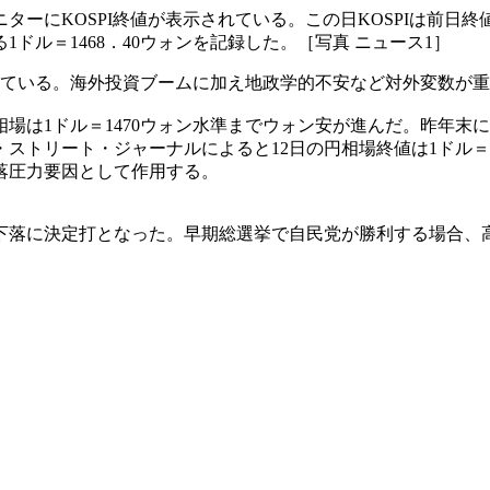
ーにKOSPI終値が表示されている。この日KOSPIは前日終値
1ドル＝1468．40ウォンを記録した。［写真 ニュース1］
なっている。海外投資ブームに加え地政学的不安など対外変数が
相場は1ドル＝1470ウォン水準までウォン安が進んだ。昨年
リート・ジャーナルによると12日の円相場終値は1ドル＝158．
落圧力要因として作用する。
下落に決定打となった。早期総選挙で自民党が勝利する場合、