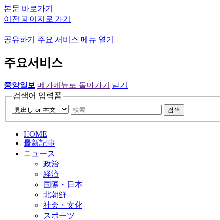
본문 바로가기
이전 페이지로 가기
공유하기
주요 서비스 메뉴 열기
주요서비스
중앙일보
메가메뉴로 돌아가기
닫기
검색어 입력폼
검색
HOME
最新記事
ニュース
政治
経済
国際・日本
北朝鮮
社会・文化
スポーツ