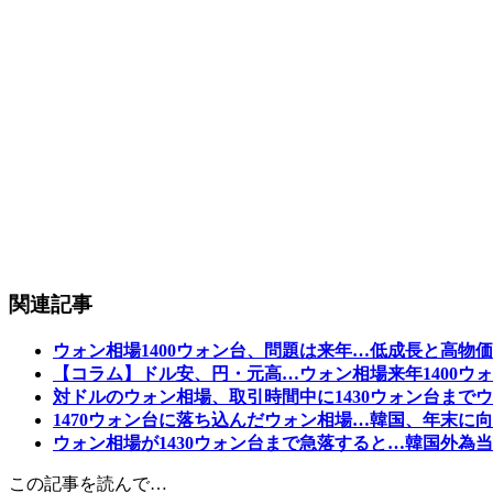
関連記事
ウォン相場1400ウォン台、問題は来年…低成長と高物
【コラム】ドル安、円・元高…ウォン相場来年1400ウ
対ドルのウォン相場、取引時間中に1430ウォン台まで
1470ウォン台に落ち込んだウォン相場…韓国、年末に
ウォン相場が1430ウォン台まで急落すると…韓国外為
この記事を読んで…