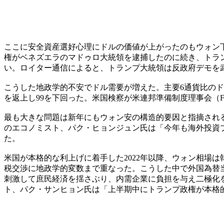
ここに安全資産選好心理にドルの価値が上がったのもウォン
権がベネズエラのマドゥロ大統領を逮捕したのに続き、トラ
い。ロイター通信によると、トランプ大統領は反政府デモを
こうした地政学的不安でドル需要が増えた。主要6通貨比のドル
を返上し99を下回った。米国検察が米連邦準備制度理事会（
最も大きな問題は新年にもウォン安の構造的要因と指摘され
のエコノミスト、パク・ヒョンジュン氏は「今年も海外投資ブ
た。
米国が本格的な利上げに着手した2022年以降、ウォン相場
税交渉に地政学的変数まで重なった。こうした中で外国為替
刺激して庶民経済を揺さぶり、内需企業に負担を与え二極化
ト、パク・サンヒョン氏は「上半期中にトランプ政権が本格的