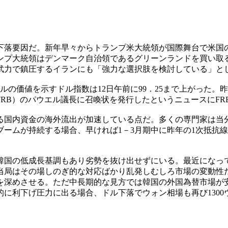
下落要因だ。新年早々からトランプ米大統領が国際舞台で米国
ンプ大統領はデンマーク自治領であるグリーンランドを買い取
武力で鎮圧するイランにも「強力な選択肢を検討している」と
の価値を示すドル指数は12日午前に99．25まで上がった。昨
FRB）のパウエル議長に召喚状を発行したというニュースにF
る国内資金の海外流出が加速している点だ。多くの専門家は当
ームが持続する場合、早ければ1－3月期中に昨年の1次抵抗線
は韓国の低成長基調もあり劣勢を抜け出せずにいる。最近にな
当局はその場しのぎ的な対応ばかり乱発しむしろ市場の変動性
を深めさせる。ただ中長期的な見方では韓国の外国為替市場が安
に利下げ圧力に出る場合、ドル下落でウォン相場も再び1300