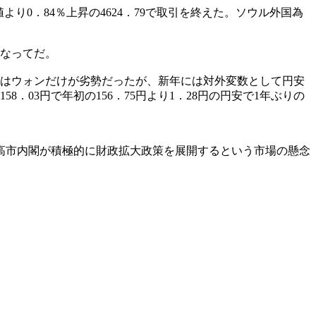
より0．84％上昇の4624．79で取引を終えた。ソウル外国為
重なってだ。
末にはウォンだけが劣勢だったが、新年には対外変数として円安
03円で年初の156．75円より1．28円の円安で1年ぶりの
高市内閣が積極的に財政拡大政策を展開するという市場の懸念