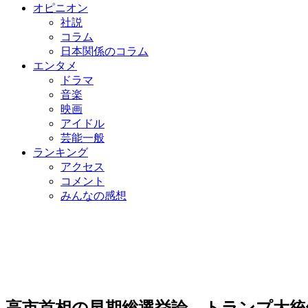
オピニオン
社説
コラム
日本関係のコラム
エンタメ
ドラマ
音楽
映画
アイドル
芸能一般
ランキング
アクセス
コメント
みんなの感想
高市首相の早期総選挙論、トランプ大統