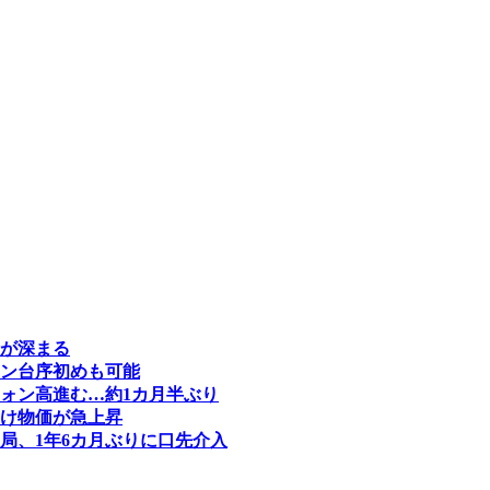
価が深まる
ォン台序初めも可能
ウォン高進む…約1カ月半ぶり
向け物価が急上昇
当局、1年6カ月ぶりに口先介入