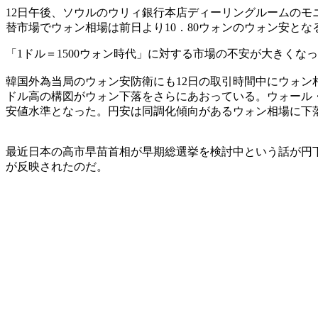
12日午後、ソウルのウリィ銀行本店ディーリングルームのモニタ
替市場でウォン相場は前日より10．80ウォンのウォン安となる
「1ドル＝1500ウォン時代」に対する市場の不安が大きく
韓国外為当局のウォン安防衛にも12日の取引時間中にウォン
ドル高の構図がウォン下落をさらにあおっている。ウォール・スト
安値水準となった。円安は同調化傾向があるウォン相場に下
最近日本の高市早苗首相が早期総選挙を検討中という話が円
が反映されたのだ。