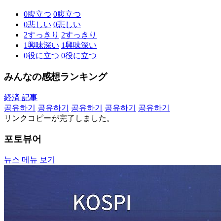
0
腹立つ
0
腹立つ
0
悲しい
0
悲しい
2
すっきり
2
すっきり
1
興味深い
1
興味深い
0
役に立つ
0
役に立つ
みんなの感想ランキング
経済 記事
공유하기
공유하기
공유하기
공유하기
공유하기
リンクコピーが完了しました。
포토뷰어
뉴스 메뉴 보기