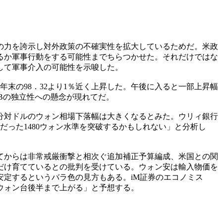
の力を誇示し対外政策の不確実性を拡大しているためだ。米政
るか軍事行動をする可能性までちらつかせた。それだけではな
して軍事介入の可能性を示唆した。
年末の98．32より1％近く上昇した。午後に入ると一部上昇幅
RBの独立性への懸念が現れてだ。
分対ドルのウォン相場下落幅は大きくなるとみた。ウリィ銀行
だった1480ウォン水準を突破するかもしれない」と分析し
ってからは非常戒厳衝撃と相次ぐ追加補正予算編成、米国との関
だけ育てているとの批判を受けている。ウォン安は輸入物価を
定するというバラ色の見方もある。iM証券のエコノミス
ウォン台後半まで上がる」と予想する。