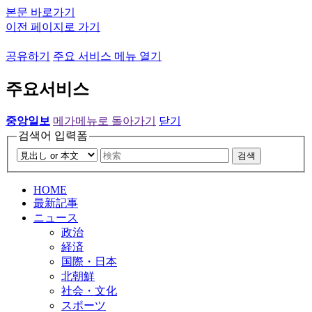
본문 바로가기
이전 페이지로 가기
공유하기
주요 서비스 메뉴 열기
주요서비스
중앙일보
메가메뉴로 돌아가기
닫기
검색어 입력폼
검색
HOME
最新記事
ニュース
政治
経済
国際・日本
北朝鮮
社会・文化
スポーツ