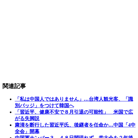
関連記事
「私は中国人ではありません」…台湾人観光客、「識
別バッジ」をつけて韓国へ
「習近平、健康不安で８月引退の可能性」 米国で広
がる失脚説
粛清を断行した習近平氏、後継者を任命か…中国「4中
全会」開幕
中国軍ナンバー３、４８日間現れず…党大会を２年後