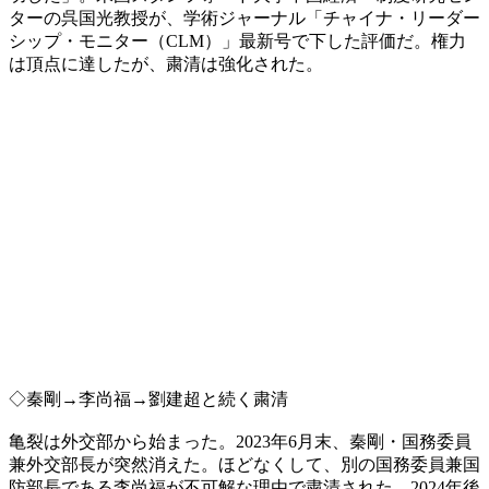
ターの呉国光教授が、学術ジャーナル「チャイナ・リーダー
シップ・モニター（CLM）」最新号で下した評価だ。権力
は頂点に達したが、粛清は強化された。
◇秦剛→李尚福→劉建超と続く粛清
亀裂は外交部から始まった。2023年6月末、秦剛・国務委員
兼外交部長が突然消えた。ほどなくして、別の国務委員兼国
防部長である李尚福が不可解な理由で粛清された。2024年後