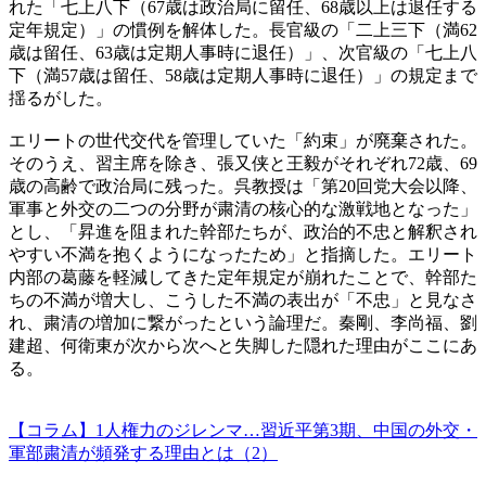
れた「七上八下（67歳は政治局に留任、68歳以上は退任する
定年規定）」の慣例を解体した。長官級の「二上三下（満62
歳は留任、63歳は定期人事時に退任）」、次官級の「七上八
下（満57歳は留任、58歳は定期人事時に退任）」の規定まで
揺るがした。
エリートの世代交代を管理していた「約束」が廃棄された。
そのうえ、習主席を除き、張又侠と王毅がそれぞれ72歳、69
歳の高齢で政治局に残った。呉教授は「第20回党大会以降、
軍事と外交の二つの分野が粛清の核心的な激戦地となった」
とし、「昇進を阻まれた幹部たちが、政治的不忠と解釈され
やすい不満を抱くようになったため」と指摘した。エリート
内部の葛藤を軽減してきた定年規定が崩れたことで、幹部た
ちの不満が増大し、こうした不満の表出が「不忠」と見なさ
れ、粛清の増加に繋がったという論理だ。秦剛、李尚福、劉
建超、何衛東が次から次へと失脚した隠れた理由がここにあ
る。
【コラム】1人権力のジレンマ…習近平第3期、中国の外交・
軍部粛清が頻発する理由とは（2）