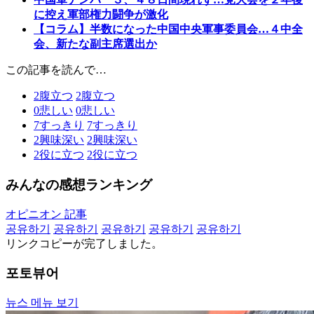
に控え軍部権力闘争が激化
【コラム】半数になった中国中央軍事委員会…４中全
会、新たな副主席選出か
この記事を読んで…
2
腹立つ
2
腹立つ
0
悲しい
0
悲しい
7
すっきり
7
すっきり
2
興味深い
2
興味深い
2
役に立つ
2
役に立つ
みんなの感想ランキング
オピニオン 記事
공유하기
공유하기
공유하기
공유하기
공유하기
リンクコピーが完了しました。
포토뷰어
뉴스 메뉴 보기