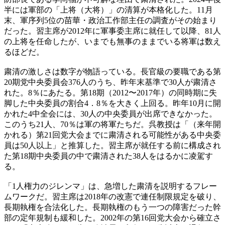
半には軍部の「上将（大将）」の清算が本格化した。11月
末、軍序列5位の苗華・政治工作部主任の調査がその始まり
だった。習主席が2012年に軍事委主席に就任して以降、81人
の上将を任命したが、いまでも無事のままでいる将軍は数え
るほどだ。
粛清の激しさは数字が物語っている。長官級の要職である第
20期党中央委員会376人のうち、昨年末基準で30人が粛清さ
れた。8％にあたる。第18期（2012〜2017年）の同時期に失
脚した中央委員の割合4．8％を大きく上回る。昨年10月に開
かれた4中全会には、30人の中央委員が出席できなかった。
このうち21人、70％は軍の将軍たちだ。呉教授は「（来年開
かれる）第21回党大会までに粛清される可能性がある中央委
員は50人以上」と推算した。習主席が就任する前に構成され
た第18期中央委員の中で粛清された38人をはるかに凌駕す
る。
「1人権力のジレンマ」は、急増した粛清を説明するフレー
ムワークだ。習主席は2018年の改憲で連任制限規定を破り、
長期執権を合法化した。長期執権のもう一つの障害だった幹
部の定年規制も緩和した。2002年の第16回党大会から確立さ