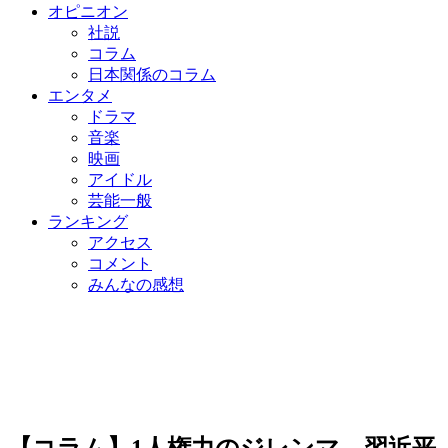
オピニオン
社説
コラム
日本関係のコラム
エンタメ
ドラマ
音楽
映画
アイドル
芸能一般
ランキング
アクセス
コメント
みんなの感想
【コラム】1人権力のジレンマ…習近平