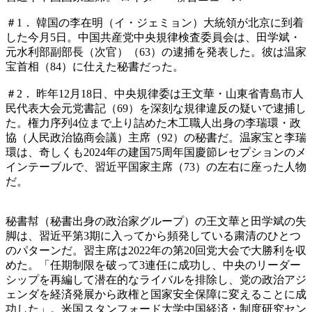
＃1． 韓国の李在明（イ・ジェミョン）大統領が北京に到着
した今月5日。中国共産党中央規律検査委員会は、田学斌・
元水利部副部長（次官）（63）の逮捕を発表した。彼は温家
宝首相（84）に仕えた秘書だった。
＃2． 昨年12月18日、中央規律委は王文華・山東省青島市人
民代表大会元党書記（69）を深刻な規律違反の疑いで逮捕し
た。権力序列4位まで上り詰めた木工職人出身の李瑞環・政
協（人民政治協商会議）主席（92）の秘書だ。温家宝と李瑞
環は、奇しくも2024年の建国75周年国慶節レセプションのメ
インテーブルで、習近平国家主席（73）の左右に座った人物
だ。
秘書幇（秘書出身の政治家グループ）の王文華と田学斌の失
脚は、習近平第3期に入ってから頻発している粛清のひとつ
のパターンだ。習主席は2022年の第20回党大会で大勝利を収
めた。「任期制限を破って3連任に成功し、中央のリーダー
シップを再編して潜在的なライバルを排除し、党の政治アジ
ェンダを経済発展から政権と国家安全保障に変えることに成
功した」。米国スタンフォード大学中国経済・制度研究セン