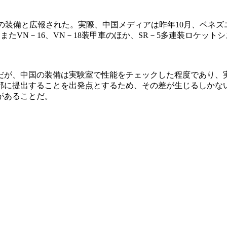
の装備と広報された。実際、中国メディアは昨年10月、ベネズエ
またVN－16、VN－18装甲車のほか、SR－5多連装ロケッ
だが、中国の装備は実験室で性能をチェックした程度であり、
部に提出することを出発点とするため、その差が生じるしかな
があることだ。