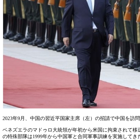
2023年9月、中国の習近平国家主席（左）の招請で中国を訪
ベネズエラのマドゥロ大統領が年初から米国に拘束されて移
の特殊部隊は1999年から中国軍と合同軍事訓練を実施してき