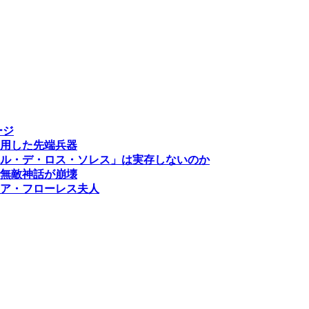
ージ
用した先端兵器
ル・デ・ロス・ソレス」は実存しないのか
無敵神話が崩壊
ア・フローレス夫人