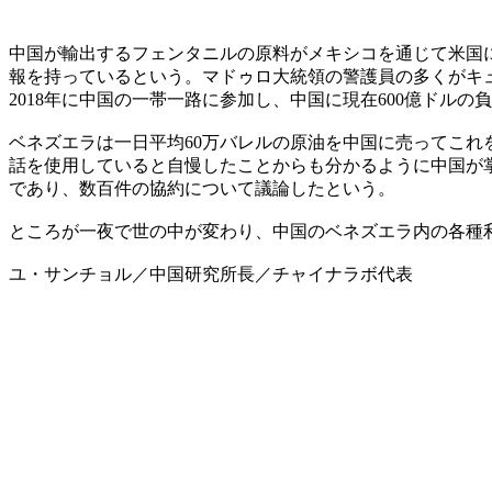
中国が輸出するフェンタニルの原料がメキシコを通じて米国
報を持っているという。マドゥロ大統領の警護員の多くがキ
2018年に中国の一帯一路に参加し、中国に現在600億ドルの
ベネズエラは一日平均60万バレルの原油を中国に売ってこれを
話を使用していると自慢したことからも分かるように中国が
であり、数百件の協約について議論したという。
ところが一夜で世の中が変わり、中国のベネズエラ内の各種
ユ・サンチョル／中国研究所長／チャイナラボ代表