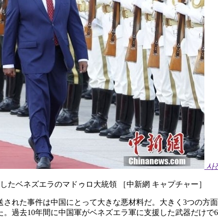
사
問したベネズエラのマドゥロ大統領 ［中新網 キャプチャー］
送された事件は中国にとって大きな悪材料だ。大きく3つの方
た。過去10年間に中国軍がベネズエラ軍に支援した武器だけで