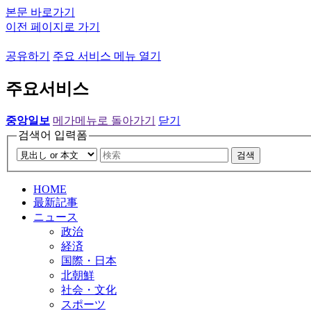
본문 바로가기
이전 페이지로 가기
공유하기
주요 서비스 메뉴 열기
주요서비스
중앙일보
메가메뉴로 돌아가기
닫기
검색어 입력폼
검색
HOME
最新記事
ニュース
政治
経済
国際・日本
北朝鮮
社会・文化
スポーツ