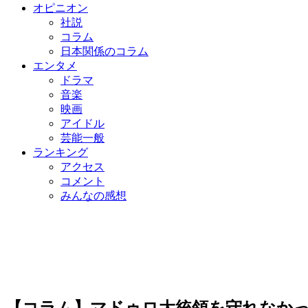
オピニオン
社説
コラム
日本関係のコラム
エンタメ
ドラマ
音楽
映画
アイドル
芸能一般
ランキング
アクセス
コメント
みんなの感想
【コラム】マドゥロ大統領を守れなか