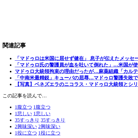
関連記事
「マドゥロは米国に屈せず健在」 息子が伝えたメッセ
「マドゥロ氏の警護員が血を吐いて倒れた」…米国が使
マドゥロ大統領拘束の理由だったが…麻薬組織「カルテ
「中南米最精鋭」キューバの屈辱…マドゥロ警護失敗で
【写真】ベネズエラのニコラス・マドゥロ大統領とシリ
この記事を読んで…
1
腹立つ
1
腹立つ
1
悲しい
1
悲しい
35
すっきり
35
すっきり
2
興味深い
2
興味深い
1
役に立つ
1
役に立つ