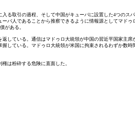
に入る取引の過程、そして中国がキューバに設置した4つのス
ューバ人であることから推察できるように情報源としてマドゥ
負債がある。
返している。通信はマドゥロ大統領が中国の習近平国家主席から
掌握している。マドゥロ大統領が米国に拘束されるわずか数時
利権は粉砕する危険に直面した。