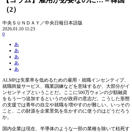
（2）
中央ＳＵＮＤＡＹ／中央日報日本語版
2026.01.10 11:23
0
あ
あ
あ
あ
あ
ALMPは失業率を低めるための雇用・就職インセンティブ、
就職斡旋サービス、職業訓練などを意味するが、大部分がイ
ンセンティブということだ。ここに500万ウォンの少額融資
をもう一つ追加するというのが政府の意志だ。こうした形態
の支援では青年の自立や就職を増やすのが難しい。いっその
こと、この財源を企業景気を生かすのに使うのはどうだろう
か。
国内企業は現在、半導体のような一部の業種を除いて枯死す