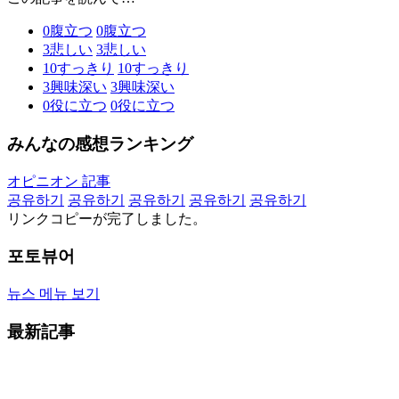
0
腹立つ
0
腹立つ
3
悲しい
3
悲しい
10
すっきり
10
すっきり
3
興味深い
3
興味深い
0
役に立つ
0
役に立つ
みんなの感想ランキング
オピニオン 記事
공유하기
공유하기
공유하기
공유하기
공유하기
リンクコピーが完了しました。
포토뷰어
뉴스 메뉴 보기
最新記事