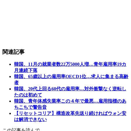
関連記事
韓国、11月の就業者数22万5000人増…青年雇用率19カ
月連続下落
韓国、65歳以上の雇用率OECD1位…求人に集まる高齢
者
韓国、20代上回る60代の雇用率…対外衝撃なく逆転し
たのは初めて
韓国、青年体感失業率この４年で最悪…雇用指標のあ
ちこちで警告音
【リセットコリア】構造改革先送り続ければウォン安
は解消できない
この記事を読んで…