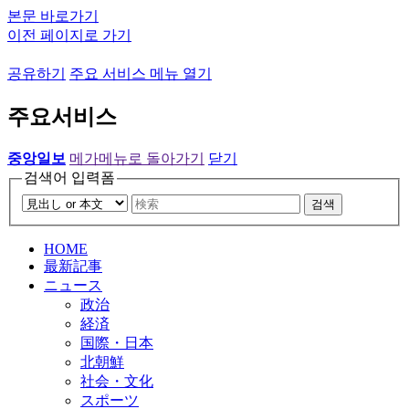
본문 바로가기
이전 페이지로 가기
공유하기
주요 서비스 메뉴 열기
주요서비스
중앙일보
메가메뉴로 돌아가기
닫기
검색어 입력폼
검색
HOME
最新記事
ニュース
政治
経済
国際・日本
北朝鮮
社会・文化
スポーツ