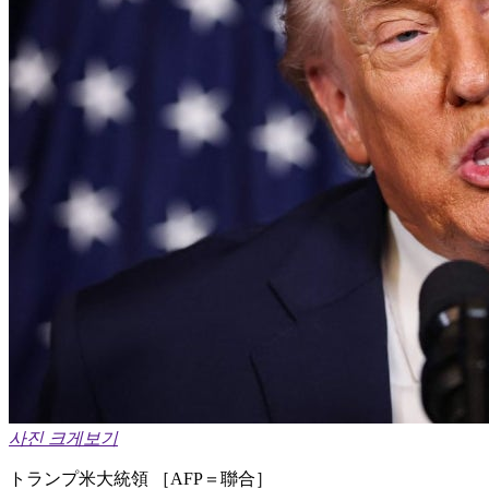
사진 크게보기
トランプ米大統領 ［AFP＝聯合］