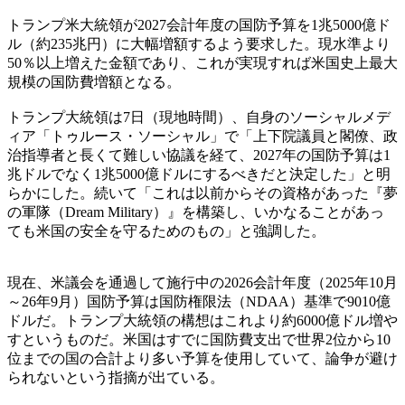
トランプ米大統領が2027会計年度の国防予算を1兆5000億ド
ル（約235兆円）に大幅増額するよう要求した。現水準より
50％以上増えた金額であり、これが実現すれば米国史上最大
規模の国防費増額となる。
トランプ大統領は7日（現地時間）、自身のソーシャルメデ
ィア「トゥルース・ソーシャル」で「上下院議員と閣僚、政
治指導者と長くて難しい協議を経て、2027年の国防予算は1
兆ドルでなく1兆5000億ドルにするべきだと決定した」と明
らかにした。続いて「これは以前からその資格があった『夢
の軍隊（Dream Military）』を構築し、いかなることがあっ
ても米国の安全を守るためのもの」と強調した。
現在、米議会を通過して施行中の2026会計年度（2025年10月
～26年9月）国防予算は国防権限法（NDAA）基準で9010億
ドルだ。トランプ大統領の構想はこれより約6000億ドル増や
すというものだ。米国はすでに国防費支出で世界2位から10
位までの国の合計より多い予算を使用していて、論争が避け
られないという指摘が出ている。