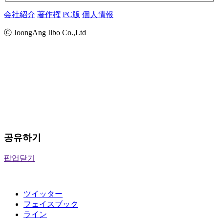
会社紹介
著作権
PC版
個人情報
ⓒ JoongAng Ilbo Co.,Ltd
공유하기
팝업닫기
ツイッター
フェイスブック
ライン