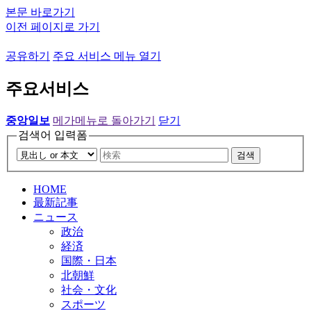
본문 바로가기
이전 페이지로 가기
공유하기
주요 서비스 메뉴 열기
주요서비스
중앙일보
메가메뉴로 돌아가기
닫기
검색어 입력폼
검색
HOME
最新記事
ニュース
政治
経済
国際・日本
北朝鮮
社会・文化
スポーツ