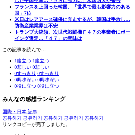
した中国空軍…「さらに強力に」米国防大が警告
フランスを上回った韓国、「世界で最も影響力のある
国」7位
米日はレアアース確保に奔走するが、韓国は手放し…
防衛産業業界は不安
トランプ大統領、次世代戦闘機Ｆ４７の事業者にボー
イング選定…「４７」の意味は
この記事を読んで…
1
腹立つ
1
腹立つ
0
悲しい
0
悲しい
0
すっきり
0
すっきり
0
興味深い
0
興味深い
0
役に立つ
0
役に立つ
みんなの感想ランキング
国際・日本 記事
공유하기
공유하기
공유하기
공유하기
공유하기
リンクコピーが完了しました。