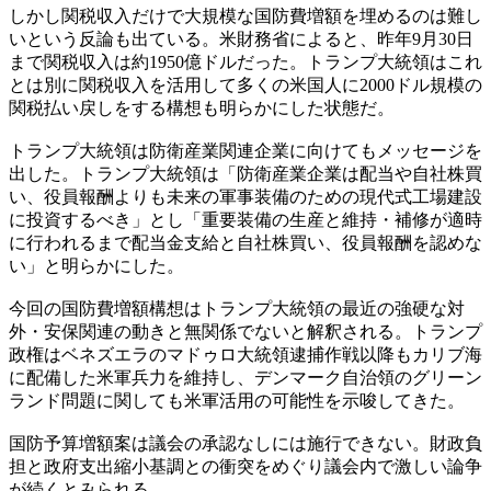
しかし関税収入だけで大規模な国防費増額を埋めるのは難し
いという反論も出ている。米財務省によると、昨年9月30日
まで関税収入は約1950億ドルだった。トランプ大統領はこれ
とは別に関税収入を活用して多くの米国人に2000ドル規模の
関税払い戻しをする構想も明らかにした状態だ。
トランプ大統領は防衛産業関連企業に向けてもメッセージを
出した。トランプ大統領は「防衛産業企業は配当や自社株買
い、役員報酬よりも未来の軍事装備のための現代式工場建設
に投資するべき」とし「重要装備の生産と維持・補修が適時
に行われるまで配当金支給と自社株買い、役員報酬を認めな
い」と明らかにした。
今回の国防費増額構想はトランプ大統領の最近の強硬な対
外・安保関連の動きと無関係でないと解釈される。トランプ
政権はベネズエラのマドゥロ大統領逮捕作戦以降もカリブ海
に配備した米軍兵力を維持し、デンマーク自治領のグリーン
ランド問題に関しても米軍活用の可能性を示唆してきた。
国防予算増額案は議会の承認なしには施行できない。財政負
担と政府支出縮小基調との衝突をめぐり議会内で激しい論争
が続くとみられる。