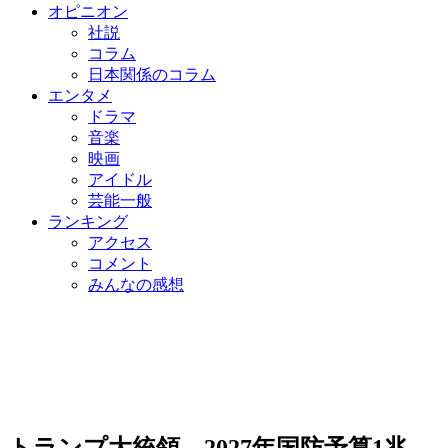
オピニオン
社説
コラム
日本関係のコラム
エンタメ
ドラマ
音楽
映画
アイドル
芸能一般
ランキング
アクセス
コメント
みんなの感想
トランプ大統領、2027年国防予算1兆