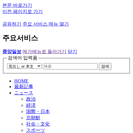
본문 바로가기
이전 페이지로 가기
공유하기
주요 서비스 메뉴 열기
주요서비스
중앙일보
메가메뉴로 돌아가기
닫기
검색어 입력폼
검색
HOME
最新記事
ニュース
政治
経済
国際・日本
北朝鮮
社会・文化
スポーツ