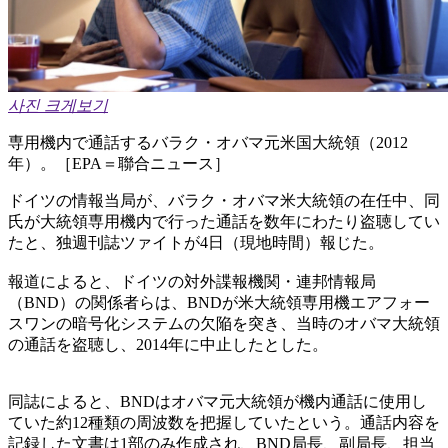
사진 크게보기
専用機内で通話するバラク・オバマ元米国大統領（2012
年）。［EPA＝聯合ニュース］
ドイツの情報当局が、バラク・オバマ米大統領の在任中、同
氏が大統領専用機内で行った通話を数年にわたり盗聴してい
たと、独週刊誌ツァイトが4日（現地時間）報じた。
報道によると、ドイツの対外諜報機関・連邦情報局
（BND）の関係者らは、BNDが米大統領専用機エアフォー
スワンの暗号化システムの欠陥を突き、当時のオバマ大統領
の通話を盗聴し、2014年に中止したとした。
同誌によると、BNDはオバマ元大統領が機内通話に使用し
ていた約12種類の周波数を把握していたという。通話内容を
記録した文書は1部のみ作成され、BND局長、副局長、担当