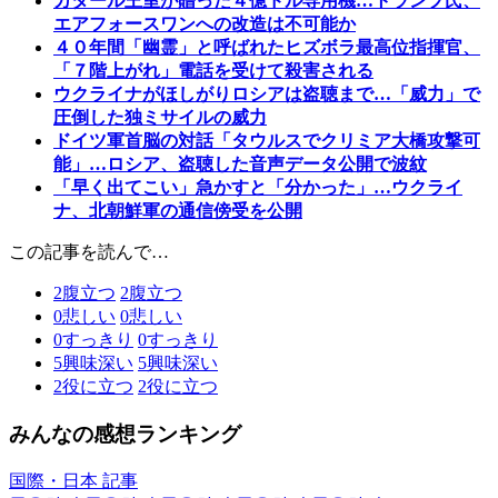
カタール王室が贈った４億ドル専用機…トランプ氏、
エアフォースワンへの改造は不可能か
４０年間「幽霊」と呼ばれたヒズボラ最高位指揮官、
「７階上がれ」電話を受けて殺害される
ウクライナがほしがりロシアは盗聴まで…「威力」で
圧倒した独ミサイルの威力
ドイツ軍首脳の対話「タウルスでクリミア大橋攻撃可
能」…ロシア、盗聴した音声データ公開で波紋
「早く出てこい」急かすと「分かった」…ウクライ
ナ、北朝鮮軍の通信傍受を公開
この記事を読んで…
2
腹立つ
2
腹立つ
0
悲しい
0
悲しい
0
すっきり
0
すっきり
5
興味深い
5
興味深い
2
役に立つ
2
役に立つ
みんなの感想ランキング
国際・日本 記事