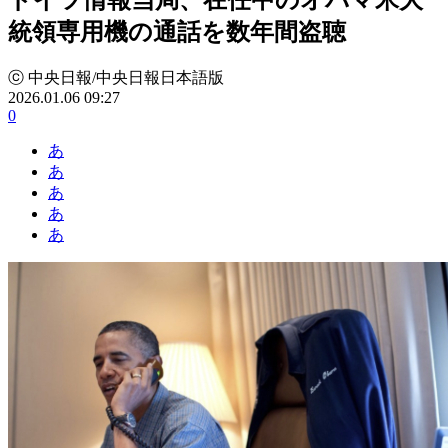
統領専用機の通話を数年間盗聴
ⓒ 中央日報/中央日報日本語版
2026.01.06 09:27
0
あ
あ
あ
あ
あ