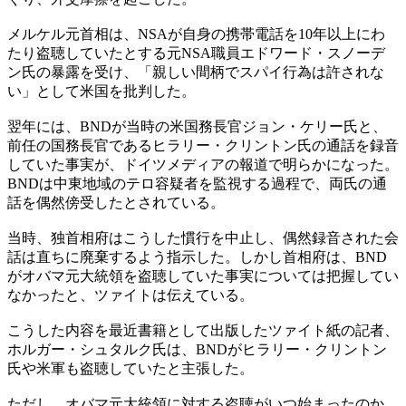
メルケル元首相は、NSAが自身の携帯電話を10年以上にわ
たり盗聴していたとする元NSA職員エドワード・スノーデ
ン氏の暴露を受け、「親しい間柄でスパイ行為は許されな
い」として米国を批判した。
翌年には、BNDが当時の米国務長官ジョン・ケリー氏と、
前任の国務長官であるヒラリー・クリントン氏の通話を録音
していた事実が、ドイツメディアの報道で明らかになった。
BNDは中東地域のテロ容疑者を監視する過程で、両氏の通
話を偶然傍受したとされている。
当時、独首相府はこうした慣行を中止し、偶然録音された会
話は直ちに廃棄するよう指示した。しかし首相府は、BND
がオバマ元大統領を盗聴していた事実については把握してい
なかったと、ツァイトは伝えている。
こうした内容を最近書籍として出版したツァイト紙の記者、
ホルガー・シュタルク氏は、BNDがヒラリー・クリントン
氏や米軍も盗聴していたと主張した。
ただし、オバマ元大統領に対する盗聴がいつ始まったのか、