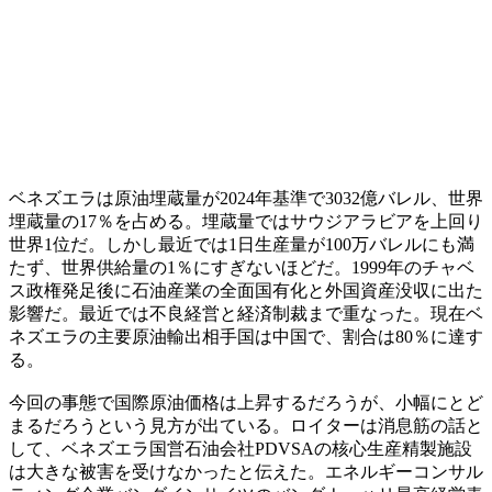
ベネズエラは原油埋蔵量が2024年基準で3032億バレル、世界
埋蔵量の17％を占める。埋蔵量ではサウジアラビアを上回り
世界1位だ。しかし最近では1日生産量が100万バレルにも満
たず、世界供給量の1％にすぎないほどだ。1999年のチャベ
ス政権発足後に石油産業の全面国有化と外国資産没収に出た
影響だ。最近では不良経営と経済制裁まで重なった。現在ベ
ネズエラの主要原油輸出相手国は中国で、割合は80％に達す
る。
今回の事態で国際原油価格は上昇するだろうが、小幅にとど
まるだろうという見方が出ている。ロイターは消息筋の話と
して、ベネズエラ国営石油会社PDVSAの核心生産精製施設
は大きな被害を受けなかったと伝えた。エネルギーコンサル