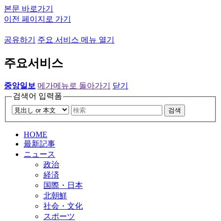
본문 바로가기
이전 페이지로 가기
공유하기
주요 서비스 메뉴 열기
주요서비스
중앙일보
메가메뉴로 돌아가기
닫기
검색어 입력폼
검색
HOME
最新記事
ニュース
政治
経済
国際・日本
北朝鮮
社会・文化
スポーツ