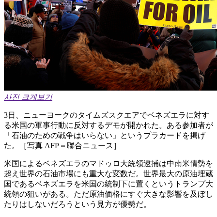
사진 크게보기
3日、ニューヨークのタイムズスクエアでベネズエラに対す
る米国の軍事行動に反対するデモが開かれた。ある参加者が
「石油のための戦争はいらない」というプラカードを掲げ
た。［写真 AFP＝聯合ニュース］
米国によるベネズエラのマドゥロ大統領逮捕は中南米情勢を
超え世界の石油市場にも重大な変数だ。世界最大の原油埋蔵
国であるベネズエラを米国の統制下に置くというトランプ大
統領の狙いがある。ただ原油価格にすぐ大きな影響を及ぼし
たりはしないだろうという見方が優勢だ。