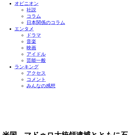
オピニオン
社説
コラム
日本関係のコラム
エンタメ
ドラマ
音楽
映画
アイドル
芸能一般
ランキング
アクセス
コメント
みんなの感想
米国、マドゥロ大統領逮捕とともに石