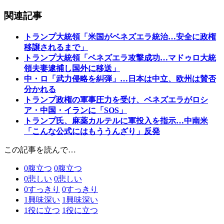
関連記事
トランプ大統領「米国がベネズエラ統治…安全に政権
移譲されるまで」
トランプ大統領「ベネズエラ攻撃成功…マドゥロ大統
領夫妻逮捕し国外に移送」
中・ロ「武力侵略を糾弾」…日本は中立、欧州は賛否
分かれる
トランプ政権の軍事圧力を受け、ベネズエラがロシ
ア・中国・イランに「SOS」
トランプ氏、麻薬カルテルに軍投入を指示…中南米
「こんな公式にはもううんざり」反発
この記事を読んで…
0
腹立つ
0
腹立つ
0
悲しい
0
悲しい
0
すっきり
0
すっきり
1
興味深い
1
興味深い
1
役に立つ
1
役に立つ