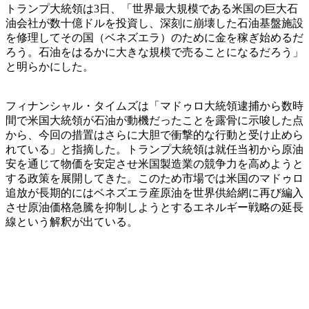
トランプ大統領は3日、「世界最大規模である米国の巨大石
油会社が数十億ドルを投資し、深刻に崩壊した石油基盤施設
を修理してその国（ベネズエラ）のために金を稼ぎ始めるだ
ろう。石油をはるかに大きな規模で売ることになるだろう」
と明らかにした。
フィナンシャル・タイムズは「マドゥロ大統領逮捕から数時
間で米国大統領が石油が動機だったことを露骨に示唆した点
から、今回の措置はさらに大胆で衝撃的な行動と受け止めら
れている」と指摘した。トランプ大統領は就任当初から原油
安を通じて物価を安定させ米国製造業の競争力を高めようと
する政策を展開してきた。このため市場では米国のマドゥロ
追放が長期的にはベネズエラ産原油を世界供給網に再び編入
させ原油価格急騰を抑制しようとするエネルギー戦略の延長
線という解釈が出ている。