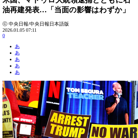
油再建発表…「当面の影響はわずか」
ⓒ 中央日報/中央日報日本語版
2026.01.05 07:11
0
あ
あ
あ
あ
あ