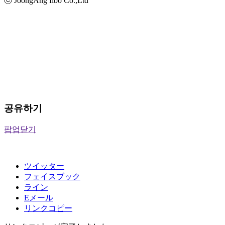
ⓒ JoongAng Ilbo Co.,Ltd
공유하기
팝업닫기
ツイッター
フェイスブック
ライン
Eメール
リンクコピー