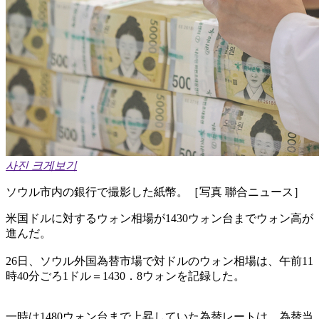
사진 크게보기
ソウル市内の銀行で撮影した紙幣。［写真 聯合ニュース］
米国ドルに対するウォン相場が1430ウォン台までウォン高が
進んだ。
26日、ソウル外国為替市場で対ドルのウォン相場は、午前11
時40分ごろ1ドル＝1430．8ウォンを記録した。
一時は1480ウォン台まで上昇していた為替レートは、為替当