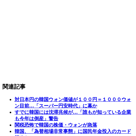
関連記事
対日本円の韓国ウォン価値が１００円＝１０００ウォ
ン目前…「スーパー円安時代」に幕か
すでに韓国には沈滞兆候が…「誰もが知っている企業
も今年は倒産」警告
関税恐怖で韓国の株価・ウォンが急落
韓国、「為替相場非常事態」に国民年金投入のカード