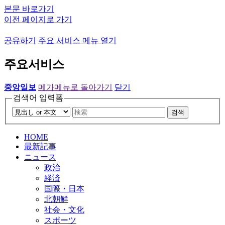
본문 바로가기
이전 페이지로 가기
공유하기
주요 서비스 메뉴 열기
주요서비스
중앙일보
메가메뉴로 돌아가기
닫기
검색어 입력폼
검색
HOME
最新記事
ニュース
政治
経済
国際・日本
北朝鮮
社会・文化
スポーツ