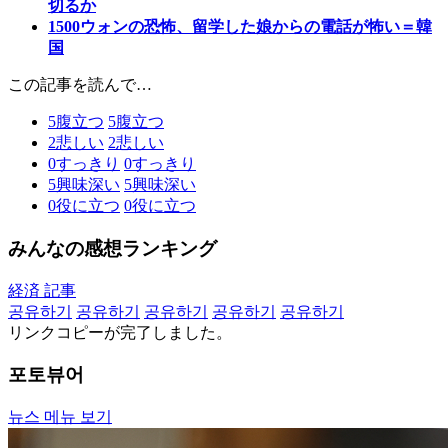
切るか
1500ウォンの恐怖、留学した娘からの電話が怖い＝韓
国
この記事を読んで…
5
腹立つ
5
腹立つ
2
悲しい
2
悲しい
0
すっきり
0
すっきり
5
興味深い
5
興味深い
0
役に立つ
0
役に立つ
みんなの感想ランキング
経済 記事
공유하기
공유하기
공유하기
공유하기
공유하기
リンクコピーが完了しました。
포토뷰어
뉴스 메뉴 보기