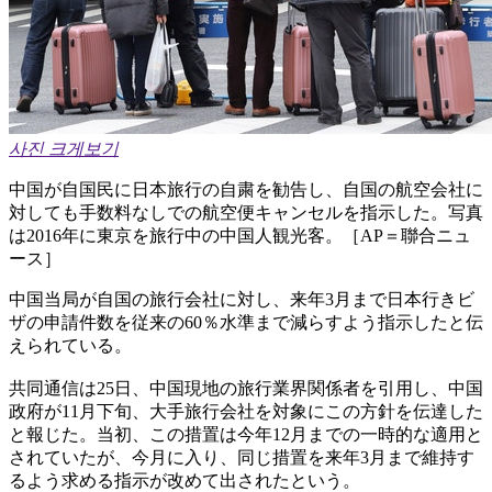
사진 크게보기
中国が自国民に日本旅行の自粛を勧告し、自国の航空会社に
対しても手数料なしでの航空便キャンセルを指示した。写真
は2016年に東京を旅行中の中国人観光客。［AP＝聯合ニュ
ース］
中国当局が自国の旅行会社に対し、来年3月まで日本行きビ
ザの申請件数を従来の60％水準まで減らすよう指示したと伝
えられている。
共同通信は25日、中国現地の旅行業界関係者を引用し、中国
政府が11月下旬、大手旅行会社を対象にこの方針を伝達した
と報じた。当初、この措置は今年12月までの一時的な適用と
されていたが、今月に入り、同じ措置を来年3月まで維持す
るよう求める指示が改めて出されたという。