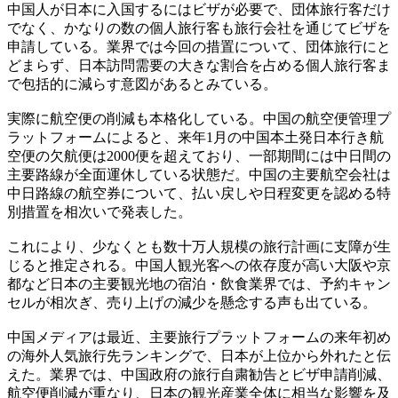
中国人が日本に入国するにはビザが必要で、団体旅行客だけ
でなく、かなりの数の個人旅行客も旅行会社を通じてビザを
申請している。業界では今回の措置について、団体旅行にと
どまらず、日本訪問需要の大きな割合を占める個人旅行客ま
で包括的に減らす意図があるとみている。
実際に航空便の削減も本格化している。中国の航空便管理プ
ラットフォームによると、来年1月の中国本土発日本行き航
空便の欠航便は2000便を超えており、一部期間には中日間の
主要路線が全面運休している状態だ。中国の主要航空会社は
中日路線の航空券について、払い戻しや日程変更を認める特
別措置を相次いで発表した。
これにより、少なくとも数十万人規模の旅行計画に支障が生
じると推定される。中国人観光客への依存度が高い大阪や京
都など日本の主要観光地の宿泊・飲食業界では、予約キャン
セルが相次ぎ、売り上げの減少を懸念する声も出ている。
中国メディアは最近、主要旅行プラットフォームの来年初め
の海外人気旅行先ランキングで、日本が上位から外れたと伝
えた。業界では、中国政府の旅行自粛勧告とビザ申請削減、
航空便削減が重なり、日本の観光産業全体に相当な影響を及