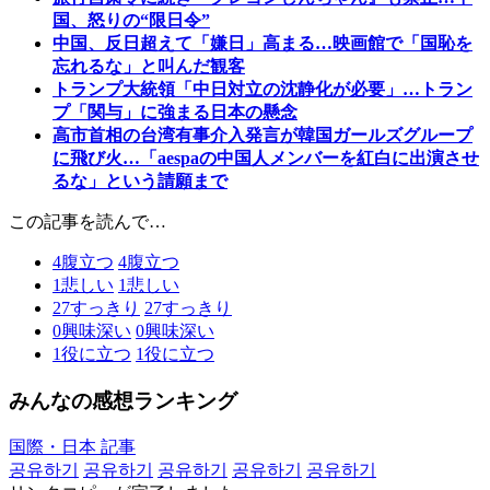
国、怒りの“限日令”
中国、反日超えて「嫌日」高まる…映画館で「国恥を
忘れるな」と叫んだ観客
トランプ大統領「中日対立の沈静化が必要」…トラン
プ「関与」に強まる日本の懸念
高市首相の台湾有事介入発言が韓国ガールズグループ
に飛び火…「aespaの中国人メンバーを紅白に出演させ
るな」という請願まで
この記事を読んで…
4
腹立つ
4
腹立つ
1
悲しい
1
悲しい
27
すっきり
27
すっきり
0
興味深い
0
興味深い
1
役に立つ
1
役に立つ
みんなの感想ランキング
国際・日本 記事
공유하기
공유하기
공유하기
공유하기
공유하기