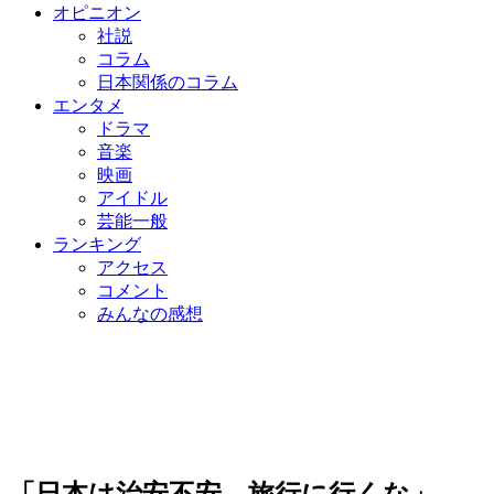
オピニオン
社説
コラム
日本関係のコラム
エンタメ
ドラマ
音楽
映画
アイドル
芸能一般
ランキング
アクセス
コメント
みんなの感想
「日本は治安不安、旅行に行くな」…