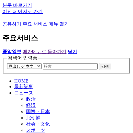
본문 바로가기
이전 페이지로 가기
공유하기
주요 서비스 메뉴 열기
주요서비스
중앙일보
메가메뉴로 돌아가기
닫기
검색어 입력폼
검색
HOME
最新記事
ニュース
政治
経済
国際・日本
北朝鮮
社会・文化
スポーツ