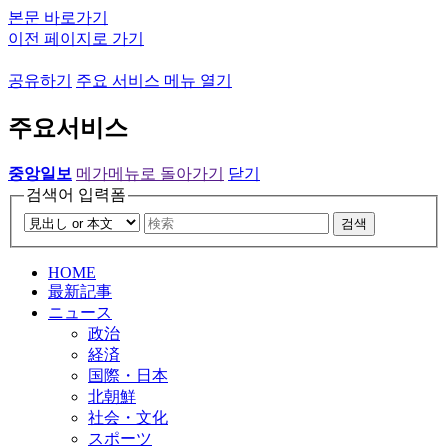
본문 바로가기
이전 페이지로 가기
공유하기
주요 서비스 메뉴 열기
주요서비스
중앙일보
메가메뉴로 돌아가기
닫기
검색어 입력폼
검색
HOME
最新記事
ニュース
政治
経済
国際・日本
北朝鮮
社会・文化
スポーツ