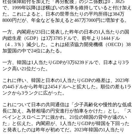
社会保障給付を加えた「再分配後」のジニ係数は0．3825
で、1999年以降ほぼ横ばいの水準を維持していると付け加え
た。これによると、日本の世帯当たりの平均所得は384万
8000円だが、年金などを加えると467万7000円に増加する。
一方、内閣府が23日に発表した昨年の日本の1人当たりの国
内総生産（GDP）は3万3785ドルで、前年より1444ドル
（4．3％）減少した。これは経済協力開発機構（OECD）38
加盟国の中で24位にあたる。
一方、韓国は1人当たりGDPが3万6239ドルで、日本より3ラ
ンク高い21位だった。
これに伴い、韓国と日本の1人当たりGDPの格差は、2023年
の445ドルから昨年は2454ドルへと拡大した。順位の差も1ラ
ンクから3ランクに広がった。
これについて日本の共同通信は「少子高齢化や慢性的な低成
長に加え、為替相場の円安進行が拍車をかけた」とし、「ス
ペインとスロベニアに抜かれ、21位の韓国の背中が遠のい
た」と伝えた。内閣府が、1人当たりGDPが韓国を下回った
と発表したのは昨年が初めてだ。2023年韓国の1人当たり