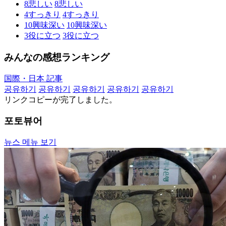
8
悲しい
8
悲しい
4
すっきり
4
すっきり
10
興味深い
10
興味深い
3
役に立つ
3
役に立つ
みんなの感想ランキング
国際・日本 記事
공유하기
공유하기
공유하기
공유하기
공유하기
リンクコピーが完了しました。
포토뷰어
뉴스 메뉴 보기