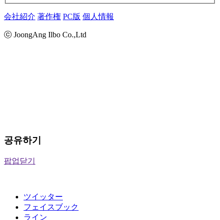
会社紹介
著作権
PC版
個人情報
ⓒ JoongAng Ilbo Co.,Ltd
공유하기
팝업닫기
ツイッター
フェイスブック
ライン