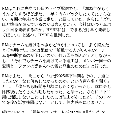
RMはこれに先立つ16日のライブ配信でも、「2025年がもう
うんざりするほど嫌だ」「早くカムバックしたくてたまらな
い。今回の年末は本当に嫌だ」と語っていた。さらに「どれ
ほど準備が進んでいるのかは言えないが、会社はいつカムバ
ック日を発表するのか。HYBEには、できるだけ早く発表し
てほしい」と述べ、HYBEを批判した。
RMはチームを続けるべきかどうかについても、多く悩んだ
と打ち明けた。RMは配信で「解散する方がいいのか、チー
ムを中断するのが正しいのか、何万回も悩んだ」としながら
も、「それでもチームを続けている理由は、メンバー同士の
愛情と、ファンの皆さんへの愛と尊重のためだ」と語った。
RMはまた、「周囲から『なぜ2025年下半期をそのまま過ご
したのか、なぜ何もしなかったのか』という声を多く聞く」
とし、「僕たちも時間を無駄にしたくなかったし、僕自身も
除隊後はたくさん活動したかった」と語った。さらに「下半
期に活動しないことにしたのには理由があったが、そのすべ
てを僕が話す権限はない」として、無力感もにじませた。
続けてRMは、「最後のコンサートが2022年10月だったか