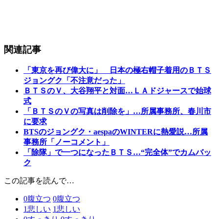
関連記事
「東京を再び偉大に」 日本の極右帽子着用のＢＴＳ
ジョングク「不注意だった」
ＢＴＳのＶ、大谷翔平と対面…ＬＡドジャースで始球
式
「ＢＴＳのＶの写真は削除を」…所属事務所、春川市
に要求
BTSのジョングク・aespaのWINTERに熱愛説…所属
事務所「ノーコメント」
「除隊」で一つになったＢＴＳ…“完全体”でカムバッ
ク
この記事を読んで…
0
腹立つ
0
腹立つ
1
悲しい
1
悲しい