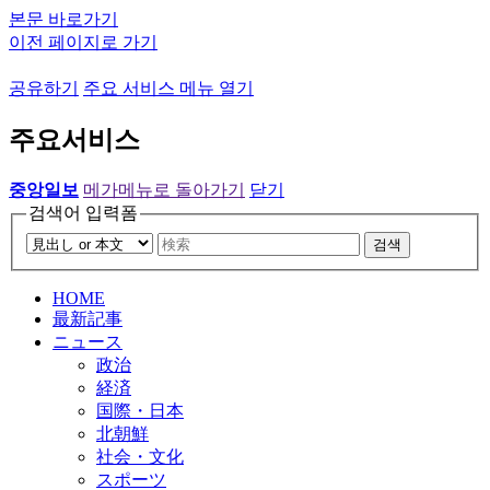
본문 바로가기
이전 페이지로 가기
공유하기
주요 서비스 메뉴 열기
주요서비스
중앙일보
메가메뉴로 돌아가기
닫기
검색어 입력폼
검색
HOME
最新記事
ニュース
政治
経済
国際・日本
北朝鮮
社会・文化
スポーツ