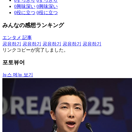
0
すっきり
0
すっきり
0
興味深い
0
興味深い
0
役に立つ
0
役に立つ
みんなの感想ランキング
エンタメ 記事
공유하기
공유하기
공유하기
공유하기
공유하기
リンクコピーが完了しました。
포토뷰어
뉴스 메뉴 보기