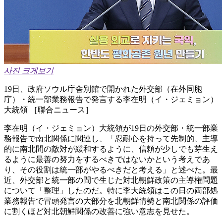
사진 크게보기
19日、政府ソウル庁舎別館で開かれた外交部（在外同胞
庁）・統一部業務報告で発言する李在明（イ・ジェミョン）
大統領 ［聯合ニュース］
李在明（イ・ジェミョン）大統領が19日の外交部・統一部業
務報告で南北関係に関連し、「忍耐心を持って先制的、主導
的に南北間の敵対が緩和するように、信頼が少しでも芽生え
るように最善の努力をするべきではないかという考えであ
り、その役割は統一部がやるべきだと考える」と述べた。最
近、外交部と統一部の間で生じた対北朝鮮政策の主導権問題
について「整理」したのだ。特に李大統領はこの日の両部処
業務報告で冒頭発言の大部分を北朝鮮情勢と南北関係の評価
に割くほど対北朝鮮関係の改善に強い意志を見せた。