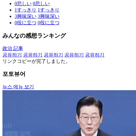
0
悲しい
0
悲しい
1
すっきり
1
すっきり
3
興味深い
3
興味深い
0
役に立つ
0
役に立つ
みんなの感想ランキング
政治 記事
공유하기
공유하기
공유하기
공유하기
공유하기
リンクコピーが完了しました。
포토뷰어
뉴스 메뉴 보기