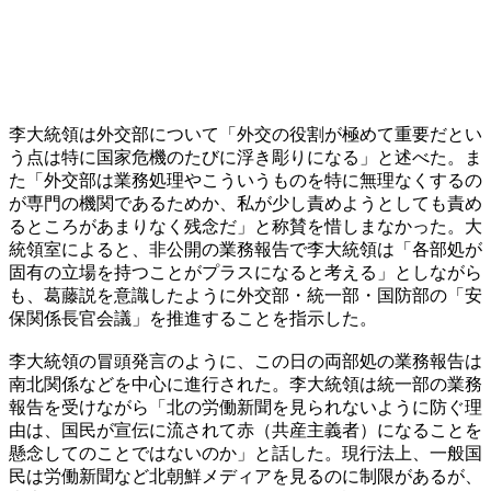
李大統領は外交部について「外交の役割が極めて重要だとい
う点は特に国家危機のたびに浮き彫りになる」と述べた。ま
た「外交部は業務処理やこういうものを特に無理なくするの
が専門の機関であるためか、私が少し責めようとしても責め
るところがあまりなく残念だ」と称賛を惜しまなかった。大
統領室によると、非公開の業務報告で李大統領は「各部処が
固有の立場を持つことがプラスになると考える」としながら
も、葛藤説を意識したように外交部・統一部・国防部の「安
保関係長官会議」を推進することを指示した。
李大統領の冒頭発言のように、この日の両部処の業務報告は
南北関係などを中心に進行された。李大統領は統一部の業務
報告を受けながら「北の労働新聞を見られないように防ぐ理
由は、国民が宣伝に流されて赤（共産主義者）になることを
懸念してのことではないのか」と話した。現行法上、一般国
民は労働新聞など北朝鮮メディアを見るのに制限があるが、