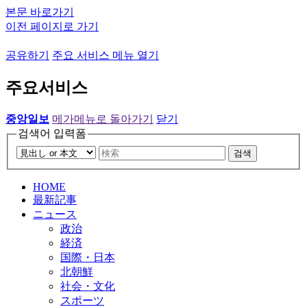
본문 바로가기
이전 페이지로 가기
공유하기
주요 서비스 메뉴 열기
주요서비스
중앙일보
메가메뉴로 돌아가기
닫기
검색어 입력폼
검색
HOME
最新記事
ニュース
政治
経済
国際・日本
北朝鮮
社会・文化
スポーツ