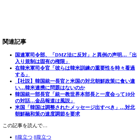
関連記事
国連軍司令部、「DMZ法に反対」と異例の声明…「出
入り規制は固有の権限」
在韓米軍司令官「彼らは韓米訓練の重要性を時々看過
する」
【社説】韓国統一長官と米国の対北朝鮮政策に食い違
い…韓米連携に問題はないのか
韓国統一部長官「統一教世界本部長と一度会って10分
の対話…金品報道は風説」
米国「韓国は調整されたメッセージ出すべき」…対北
朝鮮融和策の速度調節を要求
この記事を読んで…
8
腹立つ
8
腹立つ