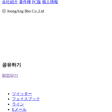
会社紹介
著作権
PC版
個人情報
ⓒ JoongAng Ilbo Co.,Ltd
공유하기
팝업닫기
ツイッター
フェイスブック
ライン
Eメール