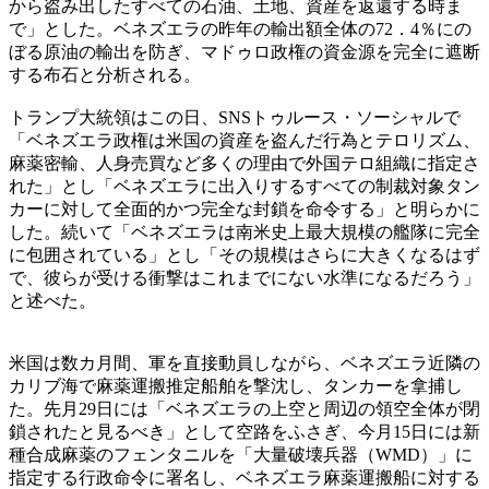
から盗み出したすべての石油、土地、資産を返還する時ま
で」とした。ベネズエラの昨年の輸出額全体の72．4％にの
ぼる原油の輸出を防ぎ、マドゥロ政権の資金源を完全に遮断
する布石と分析される。
トランプ大統領はこの日、SNSトゥルース・ソーシャルで
「ベネズエラ政権は米国の資産を盗んだ行為とテロリズム、
麻薬密輸、人身売買など多くの理由で外国テロ組織に指定さ
れた」とし「ベネズエラに出入りするすべての制裁対象タン
カーに対して全面的かつ完全な封鎖を命令する」と明らかに
した。続いて「ベネズエラは南米史上最大規模の艦隊に完全
に包囲されている」とし「その規模はさらに大きくなるはず
で、彼らが受ける衝撃はこれまでにない水準になるだろう」
と述べた。
米国は数カ月間、軍を直接動員しながら、ベネズエラ近隣の
カリブ海で麻薬運搬推定船舶を撃沈し、タンカーを拿捕し
た。先月29日には「ベネズエラの上空と周辺の領空全体が閉
鎖されたと見るべき」として空路をふさぎ、今月15日には新
種合成麻薬のフェンタニルを「大量破壊兵器（WMD）」に
指定する行政命令に署名し、ベネズエラ麻薬運搬船に対する