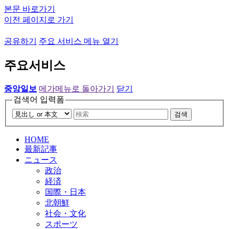
본문 바로가기
이전 페이지로 가기
공유하기
주요 서비스 메뉴 열기
주요서비스
중앙일보
메가메뉴로 돌아가기
닫기
검색어 입력폼
검색
HOME
最新記事
ニュース
政治
経済
国際・日本
北朝鮮
社会・文化
スポーツ