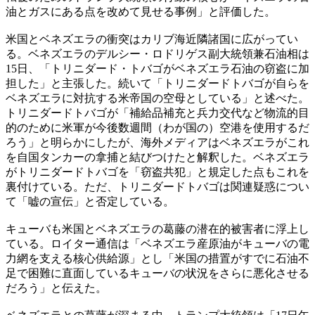
油とガスにある点を改めて見せる事例」と評価した。
米国とベネズエラの衝突はカリブ海近隣諸国に広がってい
る。ベネズエラのデルシー・ロドリゲス副大統領兼石油相は
15日、「トリニダード・トバゴがベネズエラ石油の窃盗に加
担した」と主張した。続いて「トリニダードトバゴが自らを
ベネズエラに対抗する米帝国の空母としている」と述べた。
トリニダードトバゴが「補給品補充と兵力交代など物流的目
的のために米軍が今後数週間（わが国の）空港を使用するだ
ろう」と明らかにしたが、海外メディアはベネズエラがこれ
を自国タンカーの拿捕と結びつけたと解釈した。ベネズエラ
がトリニダードトバゴを「窃盗共犯」と規定した点もこれを
裏付けている。ただ、トリニダードトバゴは関連疑惑につい
て「嘘の宣伝」と否定している。
キューバも米国とベネズエラの葛藤の潜在的被害者に浮上し
ている。ロイター通信は「ベネズエラ産原油がキューバの電
力網を支える核心供給源」とし「米国の措置がすでに石油不
足で困難に直面しているキューバの状況をさらに悪化させる
だろう」と伝えた。