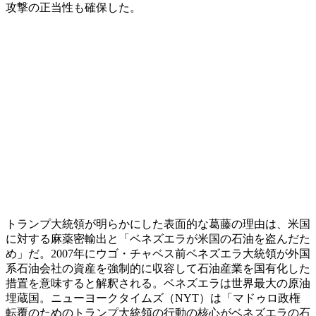
攻撃の正当性も確保した。
トランプ大統領が明らかにした表面的な葛藤の理由は、米国
に対する麻薬密輸出と「ベネズエラが米国の石油を盗んだた
め」だ。2007年にウゴ・チャベス前ベネズエラ大統領が外国
系石油会社の資産を強制的に収容して石油産業を国有化した
措置を意味すると解釈される。ベネズエラは世界最大の原油
埋蔵国。ニューヨークタイムズ（NYT）は「マドゥロ政権
転覆のためのトランプ大統領の行動の核心がベネズエラの石