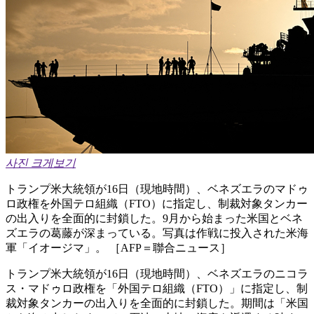
사진 크게보기
トランプ米大統領が16日（現地時間）、ベネズエラのマドゥ
ロ政権を外国テロ組織（FTO）に指定し、制裁対象タンカー
の出入りを全面的に封鎖した。9月から始まった米国とベネ
ズエラの葛藤が深まっている。写真は作戦に投入された米海
軍「イオージマ」。 ［AFP＝聯合ニュース］
トランプ米大統領が16日（現地時間）、ベネズエラのニコラ
ス・マドゥロ政権を「外国テロ組織（FTO）」に指定し、制
裁対象タンカーの出入りを全面的に封鎖した。期間は「米国