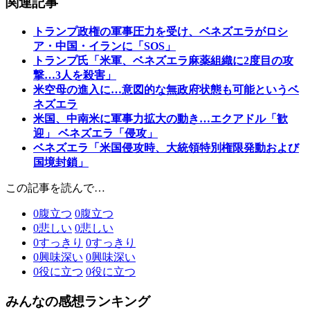
関連記事
トランプ政権の軍事圧力を受け、ベネズエラがロシ
ア・中国・イランに「SOS」
トランプ氏「米軍、ベネズエラ麻薬組織に2度目の攻
撃…3人を殺害」
米空母の進入に…意図的な無政府状態も可能というベ
ネズエラ
米国、中南米に軍事力拡大の動き…エクアドル「歓
迎」 ベネズエラ「侵攻」
ベネズエラ「米国侵攻時、大統領特別権限発動および
国境封鎖」
この記事を読んで…
0
腹立つ
0
腹立つ
0
悲しい
0
悲しい
0
すっきり
0
すっきり
0
興味深い
0
興味深い
0
役に立つ
0
役に立つ
みんなの感想ランキング