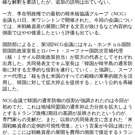
確な解釈を要請したが、追加の説明は出ていない。
一方、李在明政権での最初の韓米核協議グループ（NCG）
会議も11日、米ワシントンで開催された。今回の会議につい
ては、米戦略資産の展開に関する文言が抜けるなど内容的な
側面ではやや後退したという評価も出ている。
国防部によると、第5回NCG会議にはキム・ホンチョル国防
部国防政策室長とロバート・スーファー国防次官補代理
（核・ミサイル防衛政策担当）が双方の代表としてそれぞれ
出席した。共同発表文でキム室長は「韓国が韓半島の通常防
衛に対する主導的な役割を遂行していく」と強調し、スーフ
ァー代理は「核を含む米国のすべての範疇の軍事的能力を活
用し、韓国に対して拡大抑止を提供する」という公約を再確
認した。
NCG会議で韓国の通常防御の役割が強調されたのは今回が
初めてだ。これは地域同盟国の通常抑止力分担を拡大しよう
とするトランプ政権2期目の基調が反映されたというのが、
専門家らの見解だ。また、以前の共同発表文に含まれた「米
国戦略資産の定例的可視性増進」という言葉が今回は抜けた
が、ここには戦略資産の展開を費用の側面で接近するトラン