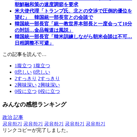
朝鮮融和策の速度調節を要求
米大使代理「トランプ氏、北との交渉で圧倒的優位を
望む」 韓国統一部長官との会談で
韓国統一部長官「統一教世界本部長と一度会って10分
の対話…金品報道は風説」
韓国統一部長官「韓米訓練しながら朝米会談は不可…
日程調整不可避」
この記事を読んで…
1
腹立つ
1
腹立つ
0
悲しい
0
悲しい
2
すっきり
2
すっきり
2
興味深い
2
興味深い
0
役に立つ
0
役に立つ
みんなの感想ランキング
政治 記事
공유하기
공유하기
공유하기
공유하기
공유하기
リンクコピーが完了しました。