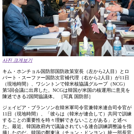
사진 크게보기
キム・ホンチョル国防部国防政策室長（左から2人目）とロ
バート・スーファー国防次官補代理（右から2人目）が11日
（現地時間）、ワシントンで韓米核協議グループ（NCG）
第5回会議に出席した。NCGは韓国が米国の核運用に意見を
陳述できる2国間協議体。 ［写真 国防部］
ジェイビア・ブランソン在韓米軍司令官兼韓米連合司令官が
11日（現地時間）、「彼らは（韓米が連合して）共同で訓練
することの重要性を時々理解できないことがある」と述べ
た。最近、韓国政府内で議論されている連合訓練調整論を指
摘したのだ。韓国の鄭東泳（チョン・ドンヨン）統一部長官