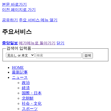
본문 바로가기
이전 페이지로 가기
공유하기
주요 서비스 메뉴 열기
주요서비스
중앙일보
메가메뉴로 돌아가기
닫기
검색어 입력폼
검색
HOME
最新記事
ニュース
政治
経済
国際・日本
北朝鮮
社会・文化
スポーツ