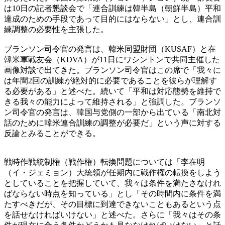
は10日の記者懇談会で「連合訓練は韓半島（朝鮮半島）平和
達成のための手段であって目的にはならない」とし、連合訓
練調整の必要性を主張した。
ブランソン司令官の発言は、韓米同盟財団（KUSAF）と在
韓米軍戦友会（KDVA）が11日にワシントンで共同主催した
画像対談で出てきた。ブランソン司令官はこの席で「我々に
は年間2回の訓練が絶対的に必要であることを彼らが理解す
る必要がある」と述べた。続いて「平和は対応態勢を維持で
きる我々の能力によって維持される」と強調した。ブランソ
ン司令官の発言は、韓国与党側の一部から出ている「南北対
話のために韓米連合訓練の調整が必要だ」という声に対する
反論とみることができる。
戦時作戦統制権（戦作権）転換問題については「李在明
（イ・ジェミョン）大統領が任期内に戦作権の転換をしよう
としていることを把握していて、我々は条件を満たさなけれ
ばならない時点を知っている」とし「その時間内に条件を満
たすべきだが、その目標に到達できないこともあるという点
を話せなければいけない」と述べた。さらに「我々はその条