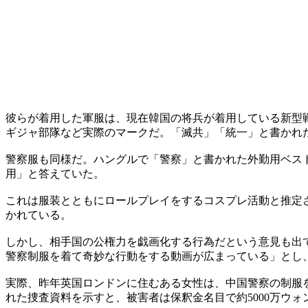
彼らが着用した軍服は、現在韓国の将兵が着用している新型
ギジャ部隊など実際のマークだ。「滅共」「統一」と書かれ
警察服も同様だ。ハングルで「警察」と書かれた外勤用ベス
用」と答えていた。
これは服装とともにロールプレイをするコスプレ活動と推定
かれている。
しかし、相手国の公権力を戯画化する行為だという意見も出て
警察制服を着て奇妙な行動をする動画が広まっている」とし
実際、昨年英国ロンドンに住むある女性は、中国警察の制服
れた捜査資料を示すと、被害者は保釈金名目で約5000万ウォ