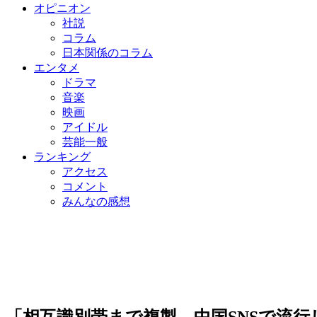
オピニオン
社説
コラム
日本関係のコラム
エンタメ
ドラマ
音楽
映画
アイドル
芸能一般
ランキング
アクセス
コメント
みんなの感想
「相互識別帯まで複製…中国SNSで流