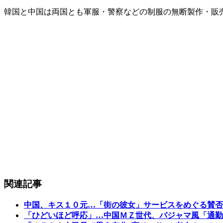
韓国と中国は両国とも軍服・警察などの制服の無断製作・販
関連記事
中国、キス１０元…「街の彼女」サービスをめぐる賛否
「ひどいほど呼応」…中国ＭＺ世代、パジャマ風「通勤