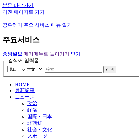
본문 바로가기
이전 페이지로 가기
공유하기
주요 서비스 메뉴 열기
주요서비스
중앙일보
메가메뉴로 돌아가기
닫기
검색어 입력폼
검색
HOME
最新記事
ニュース
政治
経済
国際・日本
北朝鮮
社会・文化
スポーツ