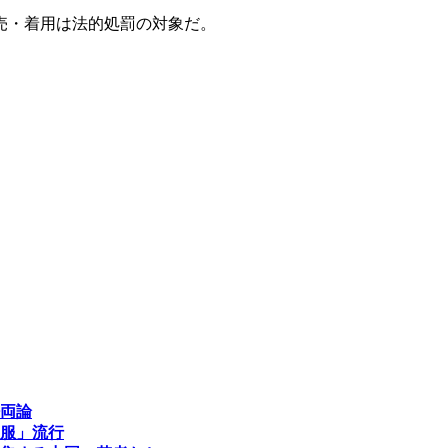
売・着用は法的処罰の対象だ。
両論
服」流行