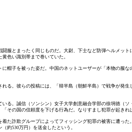
戦闘服とまったく同じものだ。大尉、下士など防弾ヘルメット
た黄色い識別帯まで巻いていた。
トに帽子を被った姿だ。中国のネットユーザーが「本物の服な
される。彼らの投稿には、「韓半島（朝鮮半島）で戦争が発生
いる。誠信（ソンシン）女子大学創意融合学部の徐坰徳（ソ・
、「その国の信頼度を下げる行為だ。なりすまし犯罪が起きれ
を着た詐欺グループによってフィッシング犯罪の被害に遭った
ン（約530万円）を送金したという。