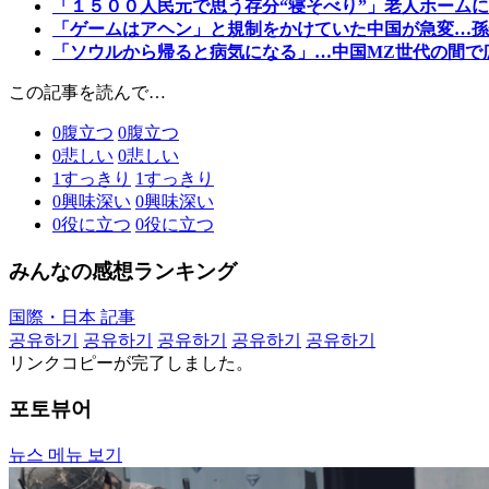
「１５００人民元で思う存分“寝そべり”」老人ホーム
「ゲームはアヘン」と規制をかけていた中国が急変…孫
「ソウルから帰ると病気になる」…中国MZ世代の間で
この記事を読んで…
0
腹立つ
0
腹立つ
0
悲しい
0
悲しい
1
すっきり
1
すっきり
0
興味深い
0
興味深い
0
役に立つ
0
役に立つ
みんなの感想ランキング
国際・日本 記事
공유하기
공유하기
공유하기
공유하기
공유하기
リンクコピーが完了しました。
포토뷰어
뉴스 메뉴 보기