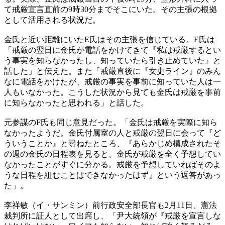
て戒厳宣言直前の9時30分までそこにいた。その主張の根拠
として活用される状況だ。
金氏と近い距離にいたE氏はその主張を信じている。E氏は
「戒厳の翌日に金氏が電話をかけてきて『私は戒厳するとい
う事実を知らなかったし、知っていたら引き止めていた』と
話した」と伝えた。また「戒厳直後に『女史ライン』のみん
なに電話をかけたが、戒厳の事実を事前に知っていた人は一
人もいなかった。こうした状況から見ても金氏は戒厳を事前
に知らなかったと思われる」と話した。
元参謀のF氏も同じ意見だった。「金氏は戒厳を実際に知ら
なかったようだ。金氏付属室の人と戒厳の翌日に会って『ど
ういうことか』と尋ねたところ、『あらかじめ構成されたそ
の週の金氏の日程表を見ると、金氏が戒厳を全く予想してい
なかったことがすぐに分かる。戒厳を予想していればそのよ
うな日程を組むことはできなかったはず』という返答があっ
た」。
李祥敏（イ・サンミン）前行政安全部長官も2月11日、憲法
裁判所に証人として出席し、「尹大統領が『戒厳を宣言しな