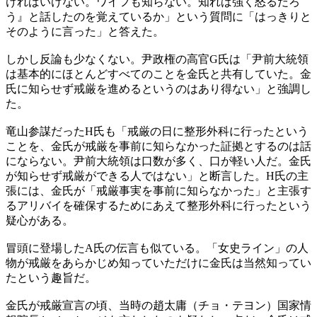
ければいけない。ワイフも知らない。知れば強く怒るだろ
う』と話したのを覚えているか」という質問に「はっきりと
そのように言った」と答えた。
しかし反論も少なくない。尹政権の高官G氏は「尹前大統領
は基本的にほとんどすべてのことを金氏と共有していた。金
氏に知らせず戒厳を進めるというのはあり得ない」と強調し
た。
竜山参謀だったH氏も「戒厳の日に整形外科に行ったという
ことを、金氏が戒厳を事前に知らなかった証拠とするのは話
にならない。尹前大統領は口数が多く、口が軽い人だ。金氏
が知らせず戒厳ができる人ではない」と断言した。H氏の主
張には、金氏が「戒厳事実を事前に知らなかった」と主張す
るアリバイを確保するためにあえて整形外科に行ったという
疑心がある。
冒頭に登場したA氏の伝言も似ている。「女史ライン」の人
物が戒厳をあらかじめ知っていただけに金氏は当然知ってい
たという趣旨だ。
金氏が戒厳宣言の頃、当時の趙太庸（チョ・テヨン）国家情