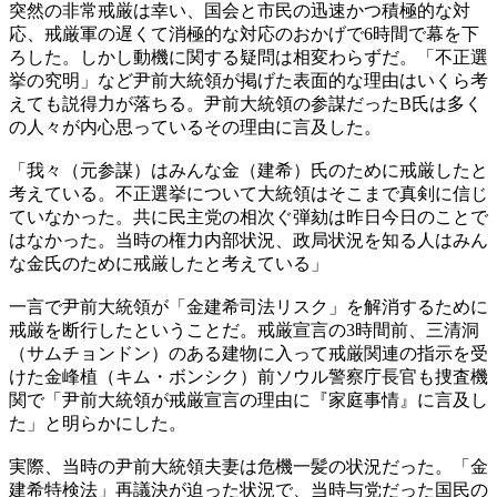
突然の非常戒厳は幸い、国会と市民の迅速かつ積極的な対
応、戒厳軍の遅くて消極的な対応のおかげで6時間で幕を下
ろした。しかし動機に関する疑問は相変わらずだ。「不正選
挙の究明」など尹前大統領が掲げた表面的な理由はいくら考
えても説得力が落ちる。尹前大統領の参謀だったB氏は多く
の人々が内心思っているその理由に言及した。
「我々（元参謀）はみんな金（建希）氏のために戒厳したと
考えている。不正選挙について大統領はそこまで真剣に信じ
ていなかった。共に民主党の相次ぐ弾劾は昨日今日のことで
はなかった。当時の権力内部状況、政局状況を知る人はみん
な金氏のために戒厳したと考えている」
一言で尹前大統領が「金建希司法リスク」を解消するために
戒厳を断行したということだ。戒厳宣言の3時間前、三清洞
（サムチョンドン）のある建物に入って戒厳関連の指示を受
けた金峰植（キム・ボンシク）前ソウル警察庁長官も捜査機
関で「尹前大統領が戒厳宣言の理由に『家庭事情』に言及し
た」と明らかにした。
実際、当時の尹前大統領夫妻は危機一髪の状況だった。「金
建希特検法」再議決が迫った状況で、当時与党だった国民の