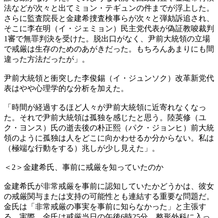
法などが次々と出てミョン・テギュンの件までが浮上した。
さらに監査院長と金建希捜査検事らが次々と弾劾訴追され、
そこに李在明（イ・ジェミョン）民主党代表が偽証教唆裁判
1審で無罪判決を受けた。脱出口がなく、尹前大統領の立場
で戒厳は生存のためのあがきだった。もちろんあまりにも間
違った方法だったが」。
尹前大統領と衝突した李俊錫（イ・ジュンソク）改革新党代
表はやや心理学的な分析を加えた。
「時間が経過するほど人々が尹前大統領に近寄れなくなっ
た。それで尹前大統領は孤独を感じたと思う。陸英修（ユ
ク・ヨンス）氏の逝去後の朴正熙（パク・ジョンヒ）前大統
領のように孤独は人をどこに向かわせるか分からない。私は
（極端な行動をする）兆しが少し見えた」。
＜2＞金建希氏、事前に戒厳を知っていたのか
金建希氏が非常戒厳を事前に認知していたかどうかは、彼女
の戒厳関与または支持の可能性とも連結する重要な問題だ。
金氏は「非常戒厳の事実を事前に知らなかった」と主張す
る。実際、金氏は戒厳当日の午後6時25分、整形外科に入っ