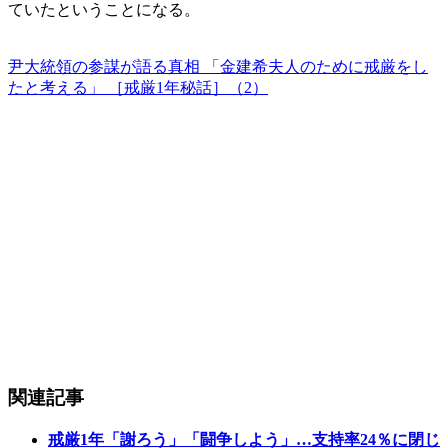
ていたということになる。
尹大統領の参謀が語る真相 「金建希夫人のために戒厳をし
たと考える」 ［戒厳1年秘話］（2）
関連記事
戒厳1年「謝ろう」「闘争しよう」…支持率24％に閉じ