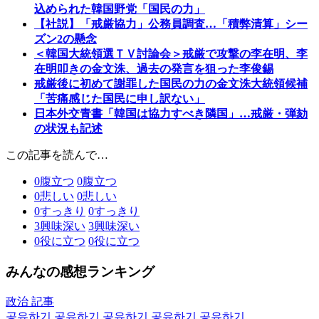
込められた韓国野党「国民の力」
【社説】「戒厳協力」公務員調査…「積弊清算」シー
ズン2の懸念
＜韓国大統領選ＴＶ討論会＞戒厳で攻撃の李在明、李
在明叩きの金文洙、過去の発言を狙った李俊錫
戒厳後に初めて謝罪した国民の力の金文洙大統領候補
「苦痛感じた国民に申し訳ない」
日本外交青書「韓国は協力すべき隣国」…戒厳・弾劾
の状況も記述
この記事を読んで…
0
腹立つ
0
腹立つ
0
悲しい
0
悲しい
0
すっきり
0
すっきり
3
興味深い
3
興味深い
0
役に立つ
0
役に立つ
みんなの感想ランキング
政治 記事
공유하기
공유하기
공유하기
공유하기
공유하기