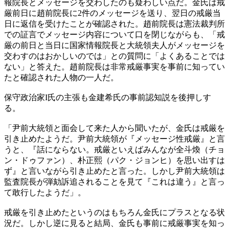
報院長とメッセージを交わしたのも疑わしい点だ。金氏は戒
厳前日に趙前院長に2件のメッセージを送り、翌日の戒厳当
日に返信を受けたことが確認された。趙前院長は憲法裁判所
での証言でメッセージ内容について口を閉じながらも、「戒
厳の前日と当日に国家情報院長と大統領夫人がメッセージを
交わすのはおかしいのでは」との質問に「よくあることでは
ない」と答えた。趙前院長は非常戒厳事実を事前に知ってい
たと確認された人物の一人だ。
保守政治家I氏の主張も金建希氏の事前認知説を後押しす
る。
「尹前大統領と面会して来た人から聞いたが、金氏は戒厳を
引き止めたようだ。尹前大統領が『メッセージ性戒厳』と言
うと、『話にならない。戒厳といえばみんなが全斗煥（チョ
ン・ドゥファン）、朴正熙（パク・ジョンヒ）を思い出すは
ず』と言いながら引き止めたと言った。しかし尹前大統領は
監査院長が弾劾訴追されることを見て『これは違う』と言っ
て敢行したようだ」。
戒厳を引き止めたというのはもちろん金氏にプラスとなる状
況だ。しかし逆に見ると結局、金氏も事前に戒厳事実を知っ