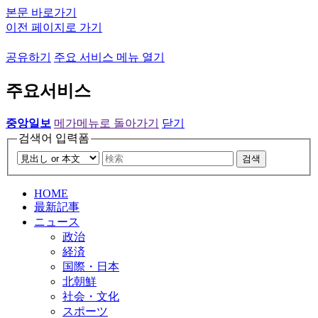
본문 바로가기
이전 페이지로 가기
공유하기
주요 서비스 메뉴 열기
주요서비스
중앙일보
메가메뉴로 돌아가기
닫기
검색어 입력폼
검색
HOME
最新記事
ニュース
政治
経済
国際・日本
北朝鮮
社会・文化
スポーツ