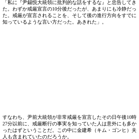
「私に『尹錫悦大統領に批判的な話をするな』と忠告してき
た。わずか戒厳宣言の10分後だったが、あまりにも冷静だっ
た。戒厳が宣言されることを、そして後の進行方向をすでに
知っているような言い方だった。あきれた」。
すなわち、尹前大統領が非常戒厳を宣言したその日午後10時
27分以前に、戒厳断行の事実を知っていた人は意外にも多か
ったはずということだ。この中に金建希（キム・ゴンヒ）夫
人も含まれていたのだろうか。