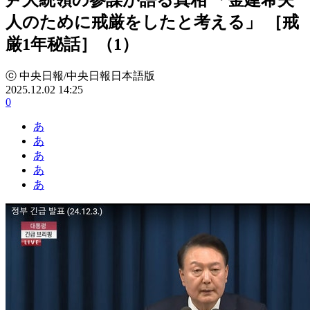
人のために戒厳をしたと考える」 ［戒
厳1年秘話］（1）
ⓒ 中央日報/中央日報日本語版
2025.12.02 14:25
0
あ
あ
あ
あ
あ