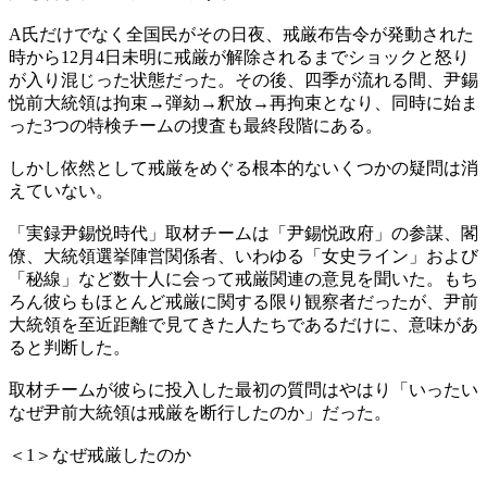
A氏だけでなく全国民がその日夜、戒厳布告令が発動された
時から12月4日未明に戒厳が解除されるまでショックと怒り
が入り混じった状態だった。その後、四季が流れる間、尹錫
悦前大統領は拘束→弾劾→釈放→再拘束となり、同時に始ま
った3つの特検チームの捜査も最終段階にある。
しかし依然として戒厳をめぐる根本的ないくつかの疑問は消
えていない。
「実録尹錫悦時代」取材チームは「尹錫悦政府」の参謀、閣
僚、大統領選挙陣営関係者、いわゆる「女史ライン」および
「秘線」など数十人に会って戒厳関連の意見を聞いた。もち
ろん彼らもほとんど戒厳に関する限り観察者だったが、尹前
大統領を至近距離で見てきた人たちであるだけに、意味があ
ると判断した。
取材チームが彼らに投入した最初の質問はやはり「いったい
なぜ尹前大統領は戒厳を断行したのか」だった。
＜1＞なぜ戒厳したのか