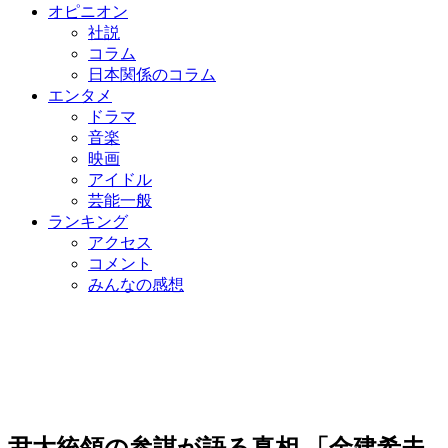
オピニオン
社説
コラム
日本関係のコラム
エンタメ
ドラマ
音楽
映画
アイドル
芸能一般
ランキング
アクセス
コメント
みんなの感想
尹大統領の参謀が語る真相 「金建希夫