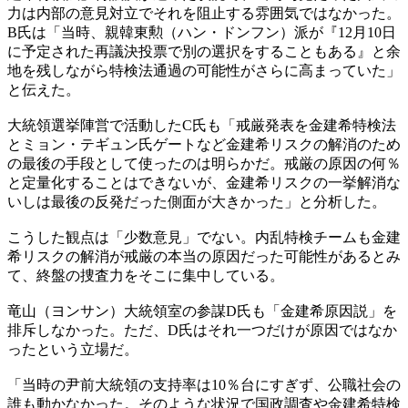
力は内部の意見対立でそれを阻止する雰囲気ではなかった。
B氏は「当時、親韓東勲（ハン・ドンフン）派が『12月10日
に予定された再議決投票で別の選択をすることもある』と余
地を残しながら特検法通過の可能性がさらに高まっていた」
と伝えた。
大統領選挙陣営で活動したC氏も「戒厳発表を金建希特検法
とミョン・テギュン氏ゲートなど金建希リスクの解消のため
の最後の手段として使ったのは明らかだ。戒厳の原因の何％
と定量化することはできないが、金建希リスクの一挙解消な
いしは最後の反発だった側面が大きかった」と分析した。
こうした観点は「少数意見」でない。内乱特検チームも金建
希リスクの解消が戒厳の本当の原因だった可能性があるとみ
て、終盤の捜査力をそこに集中している。
竜山（ヨンサン）大統領室の参謀D氏も「金建希原因説」を
排斥しなかった。ただ、D氏はそれ一つだけが原因ではなか
ったという立場だ。
「当時の尹前大統領の支持率は10％台にすぎず、公職社会の
誰も動かなかった。そのような状況で国政調査や金建希特検