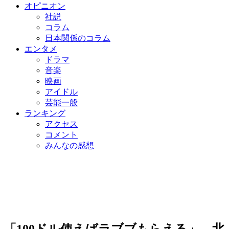
オピニオン
社説
コラム
日本関係のコラム
エンタメ
ドラマ
音楽
映画
アイドル
芸能一般
ランキング
アクセス
コメント
みんなの感想
「100ドル使えばラブブもらえる」…北