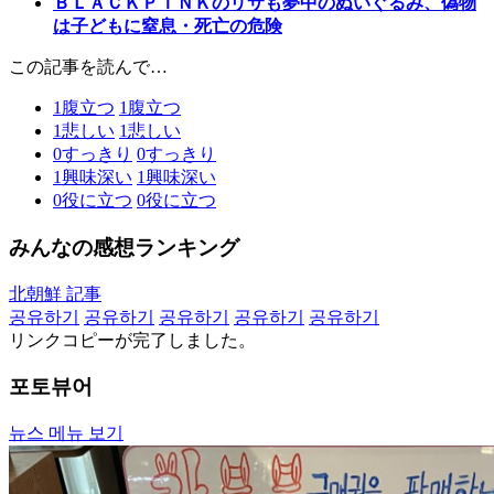
ＢＬＡＣＫＰＩＮＫのリサも夢中のぬいぐるみ、偽物
は子どもに窒息・死亡の危険
この記事を読んで…
1
腹立つ
1
腹立つ
1
悲しい
1
悲しい
0
すっきり
0
すっきり
1
興味深い
1
興味深い
0
役に立つ
0
役に立つ
みんなの感想ランキング
北朝鮮 記事
공유하기
공유하기
공유하기
공유하기
공유하기
リンクコピーが完了しました。
포토뷰어
뉴스 메뉴 보기