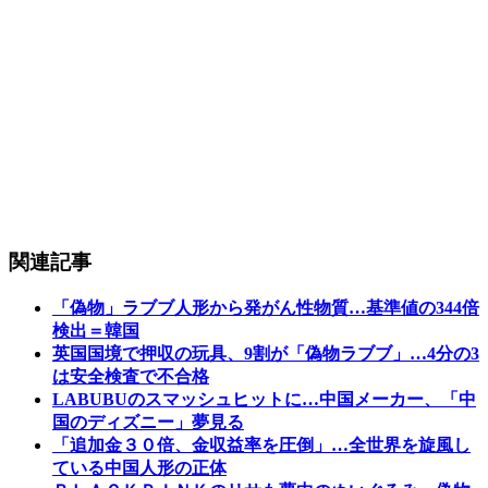
関連記事
「偽物」ラブブ人形から発がん性物質…基準値の344倍
検出＝韓国
英国国境で押収の玩具、9割が「偽物ラブブ」…4分の3
は安全検査で不合格
LABUBUのスマッシュヒットに…中国メーカー、「中
国のディズニー」夢見る
「追加金３０倍、金収益率を圧倒」…全世界を旋風し
ている中国人形の正体