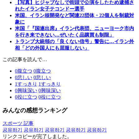
【写真】ヒジャブなしで街頭で公演をしたため逮捕さ
れたイラン女子テコンドー選手
米国、イラン核開発など関連22団体・22個人を制裁対
象に
米国「『国連出席』イラン代表団、ニューヨーク市内
を行き来できない…ぜいたく品購買も制限」
トランプ大統領の「良くない信号」警告に…イラン外
相「どの外国人にも屈服しない」
この記事を読んで…
0
腹立つ
0
腹立つ
0
悲しい
0
悲しい
1
すっきり
1
すっきり
0
興味深い
0
興味深い
0
役に立つ
0
役に立つ
みんなの感想ランキング
スポーツ 記事
공유하기
공유하기
공유하기
공유하기
공유하기
リンクコピーが完了しました。