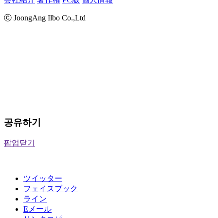
ⓒ JoongAng Ilbo Co.,Ltd
공유하기
팝업닫기
ツイッター
フェイスブック
ライン
Eメール