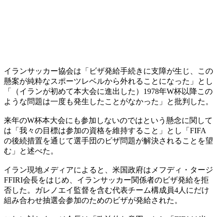
イランサッカー協会は「ビザ発給手続きに支障が生じ、この
懸案が純粋なスポーツレベルから外れることになった」とし
「（イランが初めて本大会に進出した）1978年W杯以降この
ような問題は一度も発生したことがなかった」と批判した。
来年のW杯本大会にも参加しないのではという懸念に関して
は「我々の目標は参加の資格を維持すること」とし「FIFA
の後続措置を通じて選手団のビザ問題が解決されることを望
む」と述べた。
イラン現地メディアによると、米国政府はメフディ・タージ
FFIRI会長をはじめ、イランサッカー関係者のビザ発給を拒
否した。ガレノエイ監督を含む代表チーム構成員4人にだけ
組み合わせ抽選会参加のためのビザが発給された。