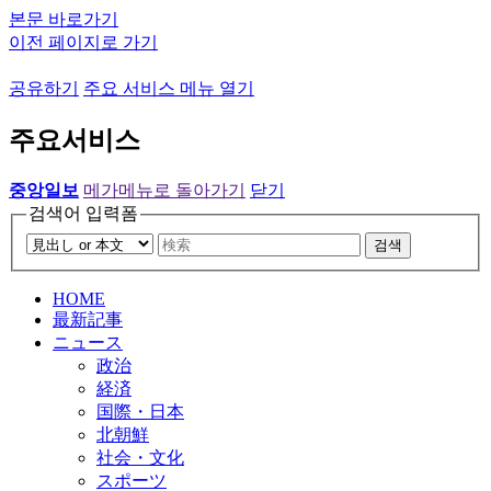
본문 바로가기
이전 페이지로 가기
공유하기
주요 서비스 메뉴 열기
주요서비스
중앙일보
메가메뉴로 돌아가기
닫기
검색어 입력폼
검색
HOME
最新記事
ニュース
政治
経済
国際・日本
北朝鮮
社会・文化
スポーツ