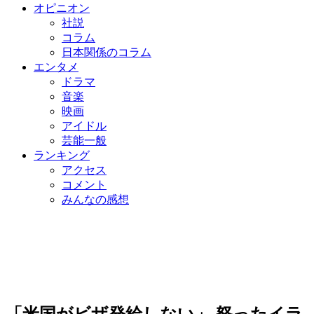
オピニオン
社説
コラム
日本関係のコラム
エンタメ
ドラマ
音楽
映画
アイドル
芸能一般
ランキング
アクセス
コメント
みんなの感想
「米国がビザ発給しない」 怒ったイラ