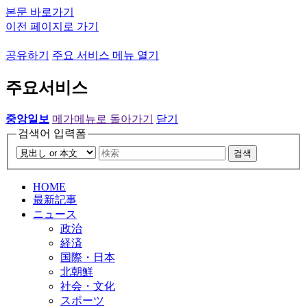
본문 바로가기
이전 페이지로 가기
공유하기
주요 서비스 메뉴 열기
주요서비스
중앙일보
메가메뉴로 돌아가기
닫기
검색어 입력폼
검색
HOME
最新記事
ニュース
政治
経済
国際・日本
北朝鮮
社会・文化
スポーツ