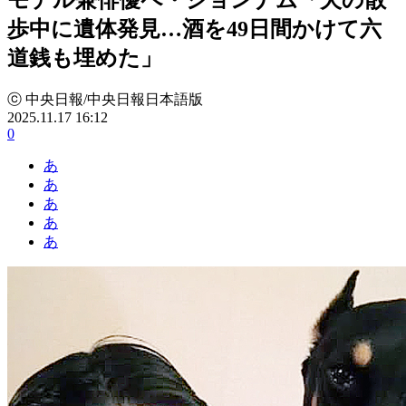
歩中に遺体発見…酒を49日間かけて六
道銭も埋めた」
ⓒ 中央日報/中央日報日本語版
2025.11.17 16:12
0
あ
あ
あ
あ
あ