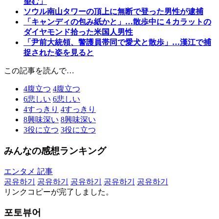
望む」
ソウル南山タワーの頂上に無断で登った男性が逮捕
「キャンディの包み紙かと」…散歩中に４カラットの
ダイヤモンド拾った米国人男性
「尹前大統領、警護員帯同で愛犬と散歩」…漢江で捕
捉された姿を見ると
この記事を読んで…
4
腹立つ
4
腹立つ
6
悲しい
6
悲しい
4
すっきり
4
すっきり
8
興味深い
8
興味深い
3
役に立つ
3
役に立つ
みんなの感想ランキング
エンタメ 記事
공유하기
공유하기
공유하기
공유하기
공유하기
リンクコピーが完了しました。
포토뷰어