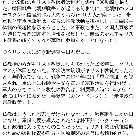
た。北朝鮮のキリスト教信者は迫害を逃れて38度線を越え
た。韓国戦争（朝鮮戦争）が起こる前までに、北朝鮮のプロ
テスタント信者約20万人のうち7万〜10万人が南下した。米
軍政と李承晩政府は、彼らの宗教活動を後押しし、自由民主
体制の優越性を示そうとした。米軍政もまた、米国人宣教師
を通じて韓国に関する情報を収集した。自然の流れでキリス
ト教系の多くの人々が軍政に参加することになった。
◇クリスマスに続き釈迦誕生日も祝日に
仏教徒の方がキリスト教徒よりも多かった1949年に、クリス
マスが休日となった。李承晩大統領がキリスト教徒だったこ
とも無関係ではない。戦争中の1951年には「軍宗制度」が導
入され、軍の中に牧師や神父を置いて宗教活動を行わせた。
軍人のうちキリスト教徒の割合は、制度導入時の5％から5年
後には15％に増えた〔姜敦求（カン・ドング））『米軍政の
宗教政策』〕。
仏教はこうした恩恵を受けられなかった。釈迦誕生日が休日
になり、軍僧制度が導入されたのは朴正熙（パク・チョン
ヒ）政権に入ってからのことだった。キリスト教は戦後復興
のための援助物資や教育・医療機関の運営にも積極的だっ