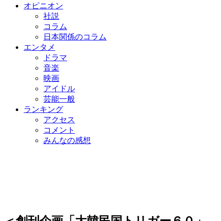
オピニオン
社説
コラム
日本関係のコラム
エンタメ
ドラマ
音楽
映画
アイドル
芸能一般
ランキング
アクセス
コメント
みんなの感想
＜創刊企画「大韓民国トリガー６０」