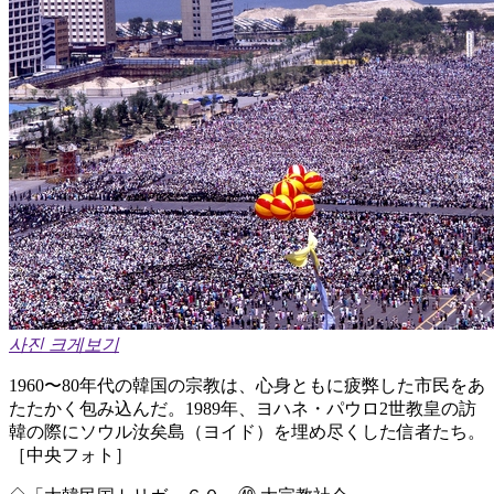
사진 크게보기
1960〜80年代の韓国の宗教は、心身ともに疲弊した市民をあ
たたかく包み込んだ。1989年、ヨハネ・パウロ2世教皇の訪
韓の際にソウル汝矣島（ヨイド）を埋め尽くした信者たち。
［中央フォト］