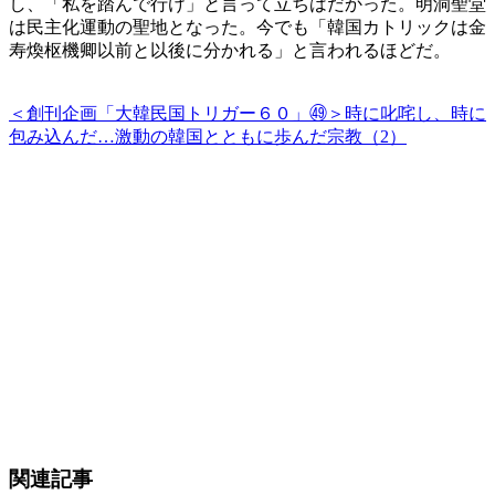
し、「私を踏んで行け」と言って立ちはだかった。明洞聖堂
は民主化運動の聖地となった。今でも「韓国カトリックは金
寿煥枢機卿以前と以後に分かれる」と言われるほどだ。
＜創刊企画「大韓民国トリガー６０」㊾＞時に叱咤し、時に
包み込んだ…激動の韓国とともに歩んだ宗教（2）
関連記事