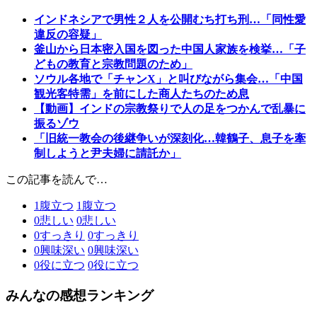
インドネシアで男性２人を公開むち打ち刑…「同性愛
違反の容疑」
釜山から日本密入国を図った中国人家族を検挙…「子
どもの教育と宗教問題のため」
ソウル各地で「チャンX」と叫びながら集会…「中国
観光客特需」を前にした商人たちのため息
【動画】インドの宗教祭りで人の足をつかんで乱暴に
振るゾウ
「旧統一教会の後継争いが深刻化…韓鶴子、息子を牽
制しようと尹夫婦に請託か」
この記事を読んで…
1
腹立つ
1
腹立つ
0
悲しい
0
悲しい
0
すっきり
0
すっきり
0
興味深い
0
興味深い
0
役に立つ
0
役に立つ
みんなの感想ランキング