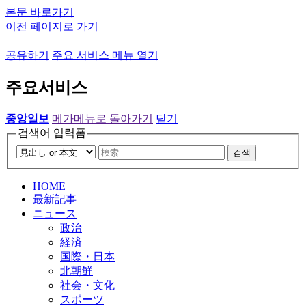
본문 바로가기
이전 페이지로 가기
공유하기
주요 서비스 메뉴 열기
주요서비스
중앙일보
메가메뉴로 돌아가기
닫기
검색어 입력폼
검색
HOME
最新記事
ニュース
政治
経済
国際・日本
北朝鮮
社会・文化
スポーツ