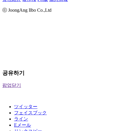
ⓒ JoongAng Ilbo Co.,Ltd
공유하기
팝업닫기
ツイッター
フェイスブック
ライン
Eメール