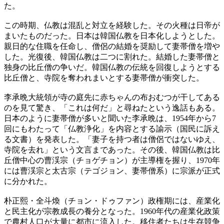
た。
この時期、仏教は混乱と対立を経験した。その火種は日帝が
まいたものだった。日本は韓国仏教を日本化しようとした。
親日的な住職を任命し、僧侶の結婚を奨励して妻帯僧を増や
した。光復後、韓国仏教は二つに割れた。結婚した妻帯僧と
独身の比丘僧の争いだ。韓国仏教の伝統を回復しようとする
比丘僧と、寺院を奪われまいとする妻帯僧が衝突した。
李承晩大統領が寺の庭先に赤ちゃんの布おむつが干してある
のを見て驚き、「これは何だ」と尋ねたという逸話もある。
日本のように妻帯僧が多いと聞いた李承晩は、1954年から7
回にもわたって「仏教浄化」を内容とする諭示（国民に訴え
る文書）を発表した。「妻子を持つ者は僧侶ではないゆえ、
寺院を去れ」という文言まであった。その後、韓国仏教は比
丘僧中心の曹渓宗（チョゲチョン）が主導権を握り、1970年
には曹渓宗と太古宗（テゴジョン、妻帯僧系）に宗派が正式
に分かれた。
朴正熙・全斗煥（チョン・ドゥファン）政権期には、産業化
と民主化が宗教成長の養分となった。1960年代の産業化政策
で農村人口が大量に都市に流入した。移住者たちは生存競争