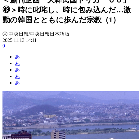
㊾＞時に叱咤し、時に包み込んだ…激
動の韓国とともに歩んだ宗教（1）
ⓒ 中央日報/中央日報日本語版
2025.11.13 14:11
0
あ
あ
あ
あ
あ