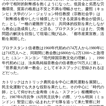
の中で相対的剝奪感を抱くようになった。低賃金と劣悪な労
働環境、貧富の格差は不安と不満を増幅させた。慶熙（キョ
ンヒ）大学のソン・ジェリョン特任教授（宗教社会学）は
「剝奪感を癒やしたり補償したりできる資源を教会が提供し
た」とし「一種の避難所であり、共同体的役割を果たしなが
ら教会は急成長した」と語る。プロテスタントはまた、労働
問題の解決を目指して現場に飛び込み、「都市産業宣教」活
動を展開した。
プロテスタント信者数は1960年代初めの74万人から1980年に
は718万人へと、同期間に教会数は6800から2万1200へと急増
した（ユン・スンヨン『現代韓国宗教文化の理解』）。1990
年代初めには、汝矣島純福音教会の信者数が70万人に達し、
「世界最大の単一教会」としてギネスブックに登録されるほ
どだった。
カトリックはカトリック農民会を中心に農民運動を展開し、
民主化運動でも大きな役割を果たした。その中心に「時代の
師」として仰がれた金寿煥（キム・スファン）枢機卿がい
た。1987年6月抗争（6月民主抗争）の際、ソウル明洞（ミョ
ンドン）聖堂に追い込まれたデモ隊を追って来た警察に対