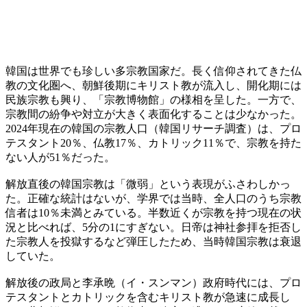
韓国は世界でも珍しい多宗教国家だ。長く信仰されてきた仏
教の文化圏へ、朝鮮後期にキリスト教が流入し、開化期には
民族宗教も興り、「宗教博物館」の様相を呈した。一方で、
宗教間の紛争や対立が大きく表面化することは少なかった。
2024年現在の韓国の宗教人口（韓国リサーチ調査）は、プロ
テスタント20％、仏教17％、カトリック11％で、宗教を持た
ない人が51％だった。
解放直後の韓国宗教は「微弱」という表現がふさわしかっ
た。正確な統計はないが、学界では当時、全人口のうち宗教
信者は10％未満とみている。半数近くが宗教を持つ現在の状
況と比べれば、5分の1にすぎない。日帝は神社参拝を拒否し
た宗教人を投獄するなど弾圧したため、当時韓国宗教は衰退
していた。
解放後の政局と李承晩（イ・スンマン）政府時代には、プロ
テスタントとカトリックを含むキリスト教が急速に成長し