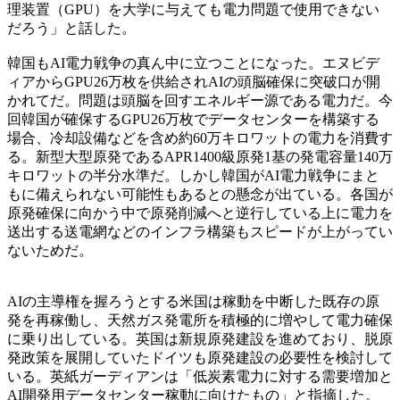
理装置（GPU）を大学に与えても電力問題で使用できない
だろう」と話した。
韓国もAI電力戦争の真ん中に立つことになった。エヌビデ
ィアからGPU26万枚を供給されAIの頭脳確保に突破口が開
かれてだ。問題は頭脳を回すエネルギー源である電力だ。今
回韓国が確保するGPU26万枚でデータセンターを構築する
場合、冷却設備などを含め約60万キロワットの電力を消費す
る。新型大型原発であるAPR1400級原発1基の発電容量140万
キロワットの半分水準だ。しかし韓国がAI電力戦争にまと
もに備えられない可能性もあるとの懸念が出ている。各国が
原発確保に向かう中で原発削減へと逆行している上に電力を
送出する送電網などのインフラ構築もスピードが上がってい
ないためだ。
AIの主導権を握ろうとする米国は稼動を中断した既存の原
発を再稼働し、天然ガス発電所を積極的に増やして電力確保
に乗り出している。英国は新規原発建設を進めており、脱原
発政策を展開していたドイツも原発建設の必要性を検討して
いる。英紙ガーディアンは「低炭素電力に対する需要増加と
AI開発用データセンター稼動に向けたもの」と指摘した。