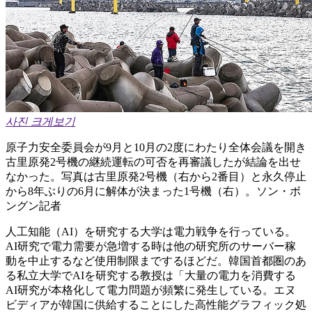
사진 크게보기
原子力安全委員会が9月と10月の2度にわたり全体会議を開き
古里原発2号機の継続運転の可否を再審議したが結論を出せ
なかった。写真は古里原発2号機（右から2番目）と永久停止
から8年ぶりの6月に解体が決まった1号機（右）。ソン・ボ
ングン記者
人工知能（AI）を研究する大学は電力戦争を行っている。
AI研究で電力需要が急増する時は他の研究所のサーバー稼
動を中止するなど使用制限までするほどだ。韓国首都圏のあ
る私立大学でAIを研究する教授は「大量の電力を消費する
AI研究が本格化して電力問題が頻繁に発生している。エヌ
ビディアが韓国に供給することにした高性能グラフィック処