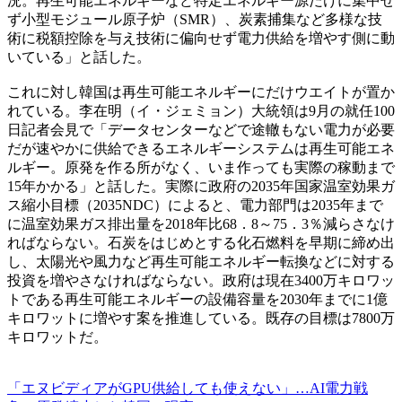
況。再生可能エネルギーなど特定エネルギー源だけに集中せ
ず小型モジュール原子炉（SMR）、炭素捕集など多様な技
術に税額控除を与え技術に偏向せず電力供給を増やす側に動
いている」と話した。
これに対し韓国は再生可能エネルギーにだけウエイトが置か
れている。李在明（イ・ジェミョン）大統領は9月の就任100
日記者会見で「データセンターなどで途轍もない電力が必要
だが速やかに供給できるエネルギーシステムは再生可能エネ
ルギー。原発を作る所がなく、いま作っても実際の稼動まで
15年かかる」と話した。実際に政府の2035年国家温室効果ガ
ス縮小目標（2035NDC）によると、電力部門は2035年まで
に温室効果ガス排出量を2018年比68．8～75．3％減らさなけ
ればならない。石炭をはじめとする化石燃料を早期に締め出
し、太陽光や風力など再生可能エネルギー転換などに対する
投資を増やさなければならない。政府は現在3400万キロワッ
トである再生可能エネルギーの設備容量を2030年までに1億
キロワットに増やす案を推進している。既存の目標は7800万
キロワットだ。
「エヌビディアがGPU供給しても使えない」…AI電力戦