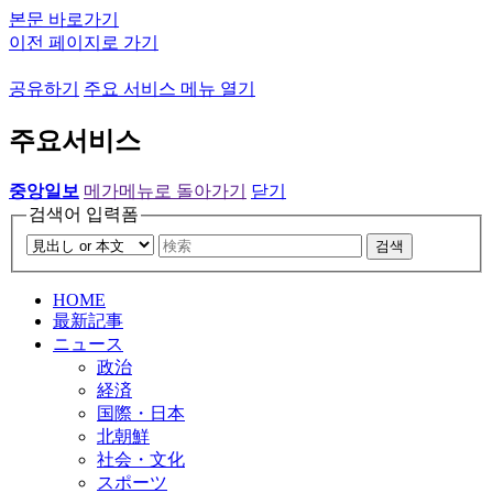
본문 바로가기
이전 페이지로 가기
공유하기
주요 서비스 메뉴 열기
주요서비스
중앙일보
메가메뉴로 돌아가기
닫기
검색어 입력폼
검색
HOME
最新記事
ニュース
政治
経済
国際・日本
北朝鮮
社会・文化
スポーツ