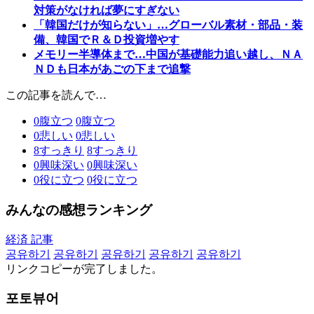
対策がなければ夢にすぎない
「韓国だけが知らない」…グローバル素材・部品・装
備、韓国でＲ＆Ｄ投資増やす
メモリー半導体まで…中国が基礎能力追い越し、ＮＡ
ＮＤも日本があごの下まで追撃
この記事を読んで…
0
腹立つ
0
腹立つ
0
悲しい
0
悲しい
8
すっきり
8
すっきり
0
興味深い
0
興味深い
0
役に立つ
0
役に立つ
みんなの感想ランキング
経済 記事
공유하기
공유하기
공유하기
공유하기
공유하기
リンクコピーが完了しました。
포토뷰어