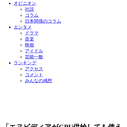
オピニオン
社説
コラム
日本関係のコラム
エンタメ
ドラマ
音楽
映画
アイドル
芸能一般
ランキング
アクセス
コメント
みんなの感想
「エヌビディアがGPU供給しても使え