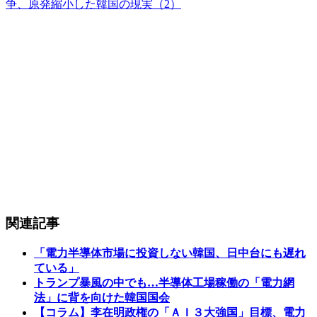
争、原発縮小した韓国の現実（2）
関連記事
「電力半導体市場に投資しない韓国、日中台にも遅れ
ている」
トランプ暴風の中でも…半導体工場稼働の「電力網
法」に背を向けた韓国国会
【コラム】李在明政権の「ＡＩ３大強国」目標、電力