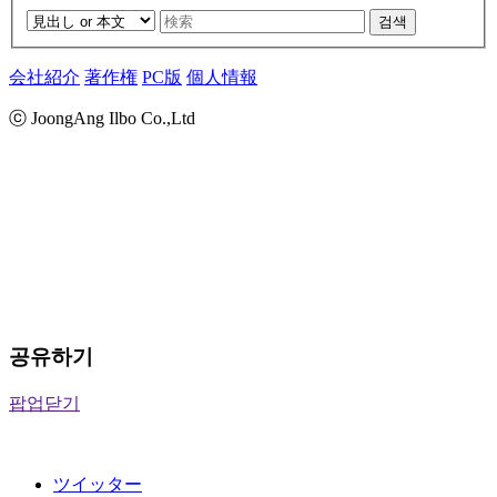
검색
会社紹介
著作権
PC版
個人情報
ⓒ JoongAng Ilbo Co.,Ltd
공유하기
팝업닫기
ツイッター