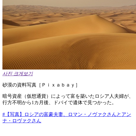
사진 크게보기
砂漠の資料写真［Ｐｉｘａｂａｙ］
暗号資産（仮想通貨）によって富を築いたロシア人夫婦が、
行方不明から1カ月後、ドバイで遺体で見つかった。
#【写真】ロシアの富豪夫妻、ロマン・ノヴァクさんとアン
ナ・ロヴァクさん