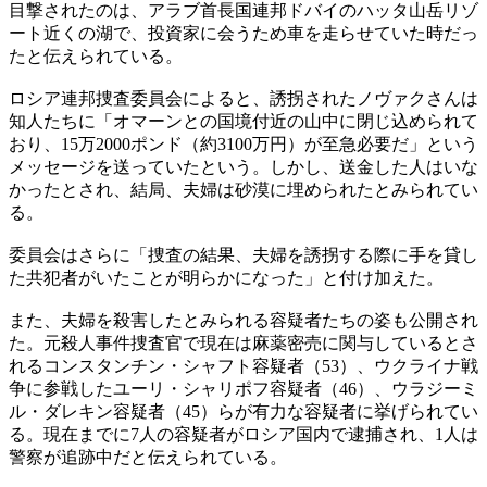
目撃されたのは、アラブ首長国連邦ドバイのハッタ山岳リゾ
ート近くの湖で、投資家に会うため車を走らせていた時だっ
たと伝えられている。
ロシア連邦捜査委員会によると、誘拐されたノヴァクさんは
知人たちに「オマーンとの国境付近の山中に閉じ込められて
おり、15万2000ポンド（約3100万円）が至急必要だ」という
メッセージを送っていたという。しかし、送金した人はいな
かったとされ、結局、夫婦は砂漠に埋められたとみられてい
る。
委員会はさらに「捜査の結果、夫婦を誘拐する際に手を貸し
た共犯者がいたことが明らかになった」と付け加えた。
また、夫婦を殺害したとみられる容疑者たちの姿も公開され
た。元殺人事件捜査官で現在は麻薬密売に関与しているとさ
れるコンスタンチン・シャフト容疑者（53）、ウクライナ戦
争に参戦したユーリ・シャリポフ容疑者（46）、ウラジーミ
ル・ダレキン容疑者（45）らが有力な容疑者に挙げられてい
る。現在までに7人の容疑者がロシア国内で逮捕され、1人は
警察が追跡中だと伝えられている。