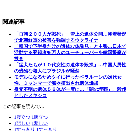
関連記事
「ロ朝２００人が戦死」 雪上の遺体公開…膠着状況
で北朝鮮軍の被害を強調するウクライナ
「韓国で下半身だけの遺体37体発見」と主張…日本で
活動する登録者96万人のユーチューバーを韓国警察が
捜査
「猛犬たちが１０代女性の遺体を毀損」…中国人男性
の残酷な殺人にブラジルが騒然
モデルになるためタイに行ったベラルーシの20代女
性、ミャンマーで臓器摘出され遺体焼却
身元不明の遺体５６体が一度に…「闇の埋葬」、殺伐
としたメキシコ
この記事を読んで…
1
腹立つ
1
腹立つ
1
悲しい
1
悲しい
1
すっきり
1
すっきり