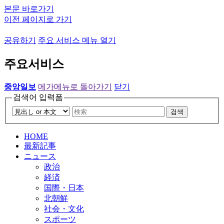
본문 바로가기
이전 페이지로 가기
공유하기
주요 서비스 메뉴 열기
주요서비스
중앙일보
메가메뉴로 돌아가기
닫기
검색어 입력폼
검색
HOME
最新記事
ニュース
政治
経済
国際・日本
北朝鮮
社会・文化
スポーツ