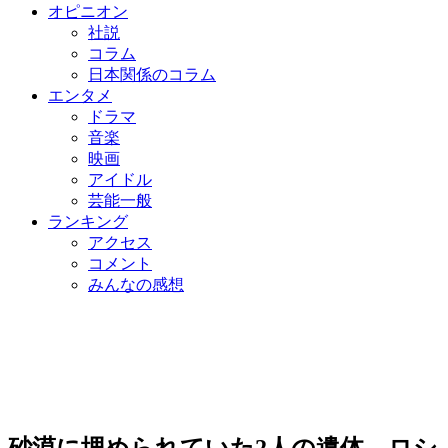
オピニオン
社説
コラム
日本関係のコラム
エンタメ
ドラマ
音楽
映画
アイドル
芸能一般
ランキング
アクセス
コメント
みんなの感想
砂漠に埋められていた2人の遺体…ロシ